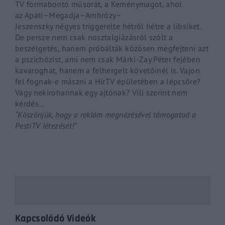
TV formabontó műsorát, a
Keménymagot
, ahol
az
Apáti
–
Megadja
–
Ambrózy
–
Jeszenszky
négyes
triggerelte
hétről hétre a
libsiket
.
De persze nem csak nosztalgiázásról szólt a
beszélgetés, hanem próbálták közösen megfejteni azt
a pszichózist, ami nem csak Márki-Zay Péter fejében
kavaroghat, hanem a felhergelt követőinél is. Vajon
fel fognak-e mászni a
HírTV
épületében a lépcsőre?
Vagy nekirohannak egy ajtónak? Vili szerint nem
kérdés…
“Köszönjük, hogy a reklám megnézésével támogatod a
PestiTV létezését!”
Kapcsolódó Videók