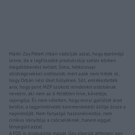
By signing in, you agree to
our terms and conditions
and o
Márki-Zay Pétert ritkán vádolják azzal, hogy épelméjű
lenne, de a legfrissebb produkciója széles körben
megdöbbenést keltett. Sima, hétköznapi
zöldségesekkel ordítozott, mert azok nem hitték el,
hogy Orbán nézi őket hülyének. Sőt, emlékeztették
arra, hogy pont
MZP
szokott mindenkit ostobának
nevezni, aki nem az ő feltétlen híve, követője,
rajongója. És nem véletlen, hogy ennyi gyűlölet árad
belőle; a legprimitívebb kommentekből állítja össze a
napirendjét. Nem fanyalgó haszonélvezője, nem
cinikus irányítója a csőcseléknek, hanem eggyé
lényegült azzal.
A FOS is produkálta magát. Úgy sikerült átfesteni egy