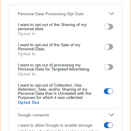
third parties.
2022.05.31.
Please note that this website/app uses one or more Google
Personal Data Processing Opt Outs
GERILLA BÁR
PESTITV
services and may gather and store information including but
Erdélyi turnéra indul a Sárik Péter
not limited to your visit or usage behaviour. You may click to
I want to opt-out of the Sharing of my
personal data.
Trió
grant or deny consent to Google and its third-party tags to
Opted In
use your data for below specified purposes in below Google
2022.05.31.
consent section.
I want to opt-out of the Sale of my
Personal Data.
Opted In
I want to opt-out of processing my
Personal Data for Targeted Advertising.
Opted In
I want to opt-out of Collection, Use,
Retention, Sale, and/or Sharing of my
Personal Data that Is Unrelated with the
Purposes for which it was collected.
Opted Out
Google consents
I want to allow Google to enable storage