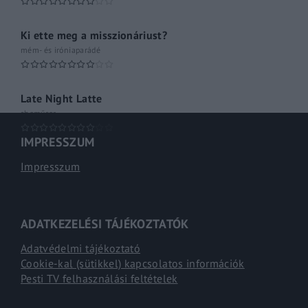
Ki ette meg a misszionáriust?
mém- és iróniaparádé
Late Night Latte
shoműsor
IMPRESSZUM
Impresszum
ADATKEZELÉSI TÁJÉKOZTATÓK
Adatvédelmi tájékoztató
Cookie-kal (sütikkel) kapcsolatos információk
Pesti TV felhasználási feltételek