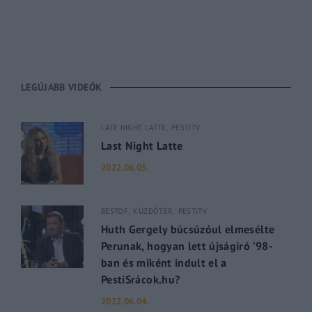
LEGÚJABB VIDEÓK
LATE NIGHT LATTE
PESTITV
Last Night Latte
2022.06.05.
BESTOF
KÜZDŐTÉR
PESTITV
Huth Gergely búcsúzóul elmesélte
Perunak, hogyan lett újságíró ’98-
ban és miként indult el a
PestiSrácok.hu?
2022.06.04.