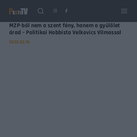
Login
Register
MZP-ből nem a szent fény, hanem a gyűlölet
árad – Politikai Hobbista Velkovics Vilmossal
2022.02.18.
Username or Email Address
Enter / ESC visszatérés
Password
SIGN IN
Remember Me