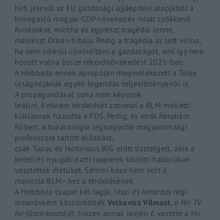
hírt, jelesül az EU gazdasági újjáépítési alapjából a
kimagasló magyar GDP növekedés miatt csökkenő
forrásokat, mintha ez egyrészt tragédia lenne,
másrészt Orbán hibája. Pedig a tragédia az lett volna,
ha nem sikerül újraindítani a gazdaságot, ami így nem
hozott volna össze rekordnövekedést 2021-ben.
A
Hobbista
ennek apropóján megemlékezett a Telex
újságírójának egyéb legendás teljesítményeiről is.
A propagandával soha nem képesek
leállni,
Eminem
térdelését azonnal a
BLM
melletti
kiállásnak hazudta a FOS. Pedig, és erről Ábrahám
Róbert, a
tupacológia
legnagyobb magyarországi
professzora tartott előadást,
csak
Tupac
és
Notorious
BIG
előtt tisztelgett, akik a
keleti és nyugati parti rapperek közötti háborúban
vesztették életüket. Semmi köze nem volt a
marxista
BLM
–
hez
a térdelésének.
A
Hobbista
csapat két tagja,
Jeszi
és
Ambrózy
régi
ismerősként köszöntötték
Velkovics
Vilmost
,
a Hír TV
hír-főszerkesztőjét
, hiszen annak idején ő vezette a Hír