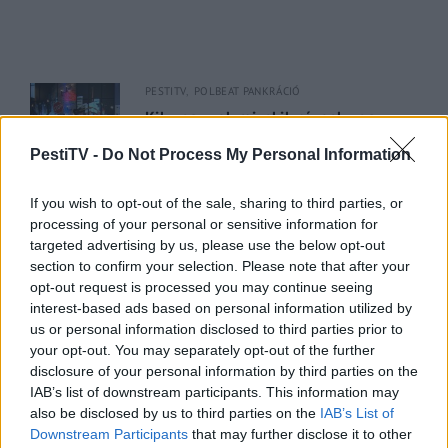
PESTITV
POLBEAT PANKRÁCIÓ
Kik vagyunk mi, akik ráznak vagy
akiket ráznak?
PestiTV -
Do Not Process My Personal Information
2022.07.07.
If you wish to opt-out of the sale, sharing to third parties, or
PESTI RIPORTER
PESTITV
processing of your personal or sensitive information for
Dúl a háború, dübörög a Balaton és
targeted advertising by us, please use the below opt-out
section to confirm your selection. Please note that after your
hiába a majomhimlő, a magyarok
opt-out request is processed you may continue seeing
utaznak
interest-based ads based on personal information utilized by
2022.05.31.
us or personal information disclosed to third parties prior to
your opt-out. You may separately opt-out of the further
disclosure of your personal information by third parties on the
GERILLA BÁR
PESTITV
IAB’s list of downstream participants. This information may
Kiderült Geszler Dorottya
also be disclosed by us to third parties on the
IAB’s List of
szépségének titka
Downstream Participants
that may further disclose it to other