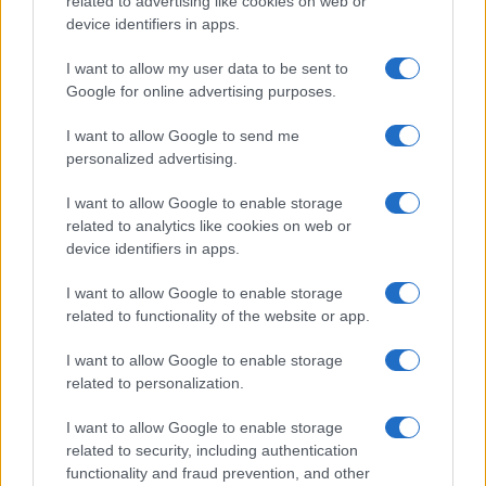
related to advertising like cookies on web or
FŐCÍM
device identifiers in apps.
I want to allow my user data to be sent to
Google for online advertising purposes.
I want to allow Google to send me
AJÁNLOTT VIDEÓK
personalized advertising.
I want to allow Google to enable storage
Libernyákok
related to analytics like cookies on web or
elemző műsor a baloldal hazugságairól
Görbe tükör a baloldalról
device identifiers in apps.
I want to allow Google to enable storage
Számok és tények
related to functionality of the website or app.
elemző műsor a baloldal hazugságairól
I want to allow Google to enable storage
Küzdőtér
related to personalization.
talk-show
I want to allow Google to enable storage
related to security, including authentication
Hópelyhek olvadása
functionality and fraud prevention, and other