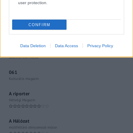
user protection.
Gerilla Bár
Esti hírshow
CONFIRM
Az ügy
oknyomozó műsor
Data Deletion
Data Access
Privacy Policy
Pesti riporter
Közéleti esti műsor
061
Kulturális magazin
A riporter
Hétvégi Magazin
A Hálózat
múltfeltáró oknyomozó műsor