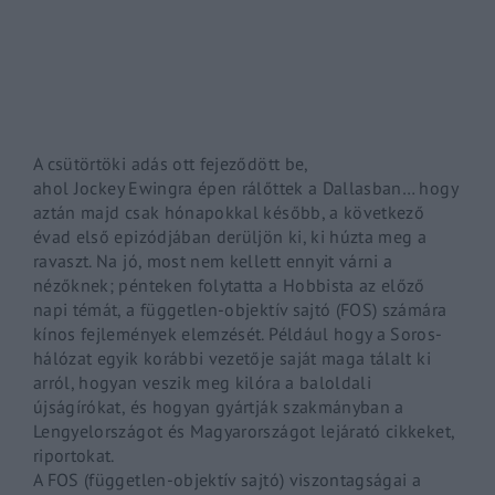
By signing in, you agree to
our terms and conditions
and o
A csütörtöki adás ott fejeződött be,
ahol
Jockey
Ewingra
épen rálőttek a Dallasban… hogy
aztán majd csak hónapokkal később, a következő
évad első epizódjában derüljön ki, ki húzta meg a
ravaszt. Na jó, most nem kellett ennyit várni a
nézőknek; pénteken folytatta a
Hobbista
az előző
napi témát, a független-objektív sajtó (FOS) számára
kínos fejlemények elemzését. Például
hogy
a Soros-
hálózat egyik korábbi vezetője saját maga tálalt ki
arról, hogyan veszik meg kilóra a baloldali
újságírókat, és hogyan gyártják szakmányban a
Lengyelországot és Magyarországot lejárató cikkeket,
riportokat.
A FOS (független-objektív sajtó) viszontagságai a