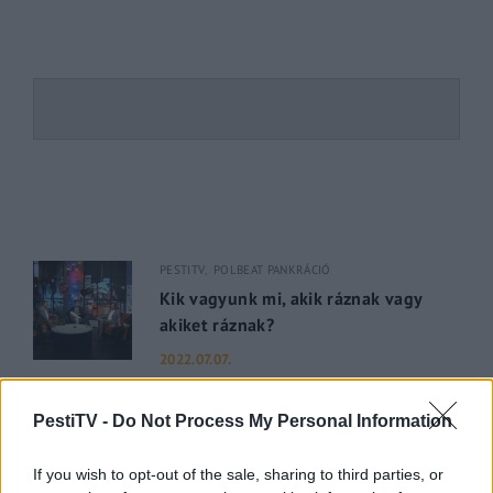
PESTITV
POLBEAT PANKRÁCIÓ
Kik vagyunk mi, akik ráznak vagy
akiket ráznak?
2022.07.07.
PESTI RIPORTER
PESTITV
PestiTV -
Do Not Process My Personal Information
Dúl a háború, dübörög a Balaton és
hiába a majomhimlő, a magyarok
If you wish to opt-out of the sale, sharing to third parties, or