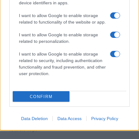
elemző műsor a baloldal hazugságairól
device identifiers in apps.
I want to allow Google to enable storage
Küzdőtér
related to functionality of the website or app.
talk-show
I want to allow Google to enable storage
Hópelyhek olvadása
related to personalization.
I want to allow Google to enable storage
Gerilla Bár
related to security, including authentication
Esti hírshow
functionality and fraud prevention, and other
user protection.
Az ügy
oknyomozó műsor
CONFIRM
Pesti riporter
Közéleti esti műsor
Data Deletion
Data Access
Privacy Policy
061
Kulturális magazin