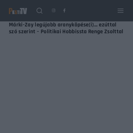
Login
Register
Márki-Zay legújabb aranyköpése(i)… ezúttal
szó szerint – Politikai Hobbissta Renge Zsolttal
Username or Email Address
Enter / ESC visszatérés
Password
SIGN IN
Remember Me