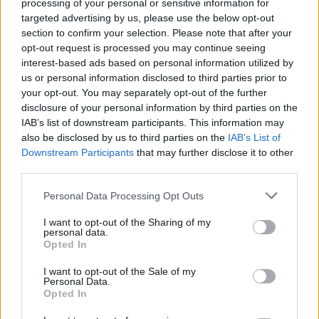
utaznak
processing of your personal or sensitive information for
targeted advertising by us, please use the below opt-out
2022.05.31.
section to confirm your selection. Please note that after your
opt-out request is processed you may continue seeing
GERILLA BÁR
PESTITV
interest-based ads based on personal information utilized by
Kiderült Geszler Dorottya
us or personal information disclosed to third parties prior to
szépségének titka
your opt-out. You may separately opt-out of the further
disclosure of your personal information by third parties on the
2022.05.31.
IAB’s list of downstream participants. This information may
also be disclosed by us to third parties on the
IAB’s List of
GERILLA BÁR
PESTITV
Downstream Participants
that may further disclose it to other
Erdélyi turnéra indul a Sárik Péter
third parties.
Trió
Please note that this website/app uses one or more Google
Personal Data Processing Opt Outs
services and may gather and store information including but
2022.05.31.
not limited to your visit or usage behaviour. You may click to
I want to opt-out of the Sharing of my
personal data.
grant or deny consent to Google and its third-party tags to
Opted In
use your data for below specified purposes in below Google
consent section.
I want to opt-out of the Sale of my
Personal Data.
Opted In