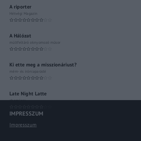
A riporter
Hétvégi Magazin
A Hálózat
múltfeltáró oknyomozó műsor
Ki ette meg a misszionáriust?
mém- és iróniaparádé
Late Night Latte
shoműsor
IMPRESSZUM
Impresszum