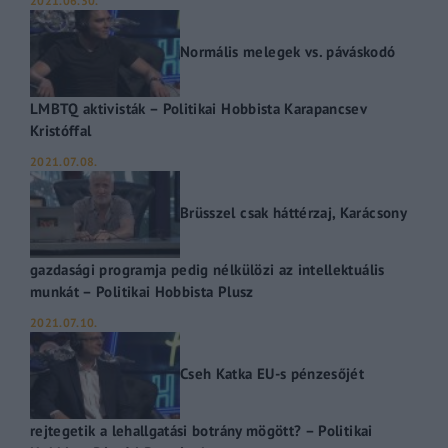
Normális melegek vs. páváskodó
LMBTQ aktivisták – Politikai Hobbista Karapancsev
Kristóffal
2021.07.08.
Brüsszel csak háttérzaj, Karácsony
gazdasági programja pedig nélkülözi az intellektuális
munkát – Politikai Hobbista Plusz
2021.07.10.
Cseh Katka EU-s pénzesőjét
rejtegetik a lehallgatási botrány mögött? – Politikai