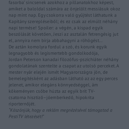
fasorba’ sincsenek azokhoz a pillanatokhoz képest,
amiket a baloldal számára az önjelölt messiásuk okoz
nap mint nap. Egy csokorra való gyűjtést láthatunk a
Kapitány szerepléseiből; és ez csak az elmúlt néhány
napi termése!
Spoiler
: a végén, a kispad egyik
beszólását követően,
Jeszi
az asztalán fetrengésig jut
el, annyira nem bírja abbahagyni a röhögést…
De aztán komolyra fordul a szó, és korunk egyik
legnagyobb és legismertebb gondolkodója,
Jordan
Peterson
kanadai filozófus-pszichiáter néhány
gondolatának szentelte a csapat az utolsó perceket. A
mester nyár elején ismét Magyarországra jön, de
bemelegítésként az adásban látható az az egy perces
jelenet, amikor elegáns könnyedséggel, ám
kőkeményen csőbe húzta az egyik brit TV-
csatorna
hisztiző
–
jóemberkedő
, hipokrita
riporternőjét.
“Köszönjük, hogy a reklám megnézésével támogatod a
PestiTV létezését!”