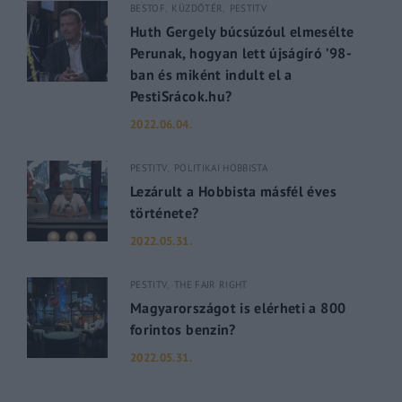
BESTOF
KÜZDŐTÉR
PESTITV
Huth Gergely búcsúzóul elmesélte
Perunak, hogyan lett újságíró ’98-
ban és miként indult el a
PestiSrácok.hu?
2022.06.04.
PESTITV
POLITIKAI HOBBISTA
Lezárult a Hobbista másfél éves
története?
2022.05.31.
PESTITV
THE FAIR RIGHT
Magyarországot is elérheti a 800
forintos benzin?
2022.05.31.