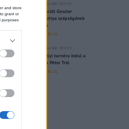
GERILLA BÁR
PESTITV
er and store
Kiderült Geszler
to grant or
Dorottya szépségének
ed purposes
titka
2022.05.31.
GERILLA BÁR
PESTITV
Erdélyi turnéra indul a
Sárik Péter Trió
2022.05.31.