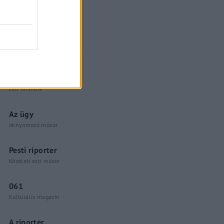
Küzdőtér
talk-show
Hópelyhek olvadása
Gerilla Bár
Esti hírshow
Az ügy
oknyomozó műsor
Pesti riporter
Közéleti esti műsor
061
Kulturális magazin
A riporter