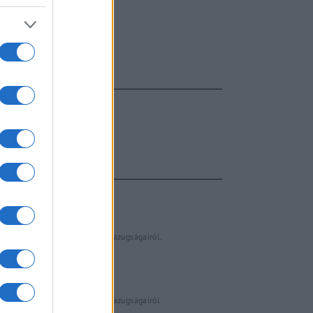
FŐCÍM
AJÁNLOTT VIDEÓK
Libernyákok
elemző műsor a baloldal hazugságairól
Görbe tükör a baloldalról
Számok és tények
elemző műsor a baloldal hazugságairól