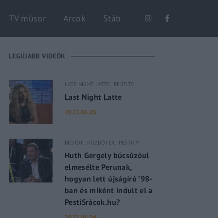
Keresés
TV műsor
Arcok
Stáb
LEGÚJABB VIDEÓK
LATE NIGHT LATTE
PESTITV
Last Night Latte
2022.06.05.
BESTOF
KÜZDŐTÉR
PESTITV
Huth Gergely búcsúzóul
elmesélte Perunak,
hogyan lett újságíró ’98-
ban és miként indult el a
PestiSrácok.hu?
2022.06.04.