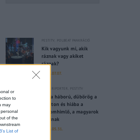
PESTITV
POLBEAT PANKRÁCIÓ
Kik vagyunk mi, akik
ráznak vagy akiket
ráznak?
2022.07.07.
PESTI RIPORTER
PESTITV
sonal or
Dúl a háború, dübörög a
ection to
Balaton és hiába a
ou may
majomhimlő, a magyarok
 personal
out of the
utaznak
 downstream
2022.05.31.
B’s List of