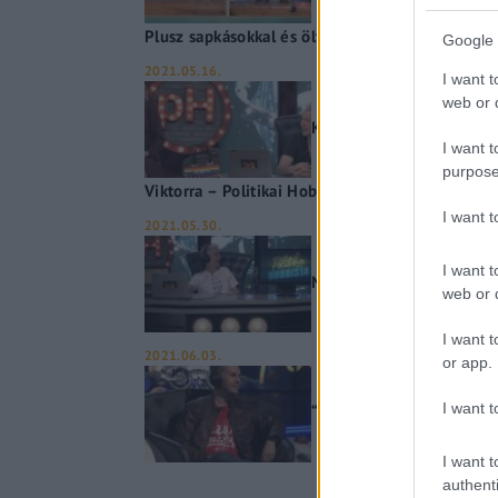
Plusz sapkásokkal és öltönyösökkel
Google 
2021.05.16.
I want t
web or d
Karácsony Gergely egy pol
I want t
purpose
Viktorra – Politikai Hobbista Plusz
I want 
2021.05.30.
I want t
Neonáci fegyveresért ra
web or d
I want t
2021.06.03.
or app.
I want t
“De tűz vagy, Feri, te hip
I want t
authenti