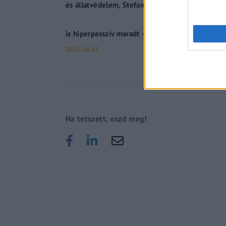
és állatvédelem, Stefano Trebbivel
is hiperpasszív maradt – Politikai Hobbista Ker
2021.06.03.
Ha tetszett, oszd meg!