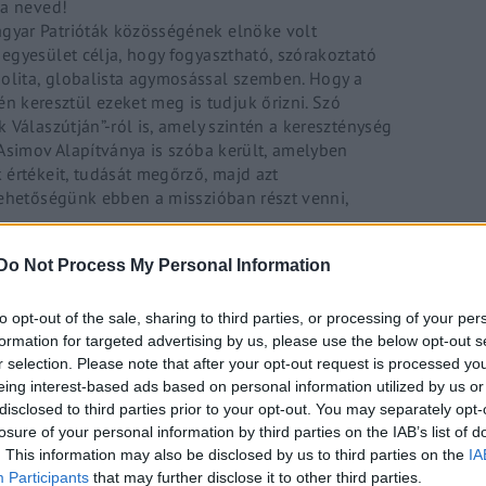
 a neved!
gyar Patrióták közösségének elnöke volt
egyesület célja, hogy fogyasztható, szórakoztató
olita, globalista agymosással szemben. Hogy a
keresztül ezeket meg is tudjuk őrizni. Szó
 Válaszútján”-
ról
is, amely szintén a kereszténység
 Asimov Alapítványa is szóba került, amelyben
 értékeit, tudását megőrző, majd azt
lehetőségünk ebben a misszióban részt venni,
Do Not Process My Personal Information
tod a PestiTV létezését!”
to opt-out of the sale, sharing to third parties, or processing of your per
formation for targeted advertising by us, please use the below opt-out s
r selection. Please note that after your opt-out request is processed y
eing interest-based ads based on personal information utilized by us or
disclosed to third parties prior to your opt-out. You may separately opt-
losure of your personal information by third parties on the IAB’s list of
. This information may also be disclosed by us to third parties on the
IA
Participants
that may further disclose it to other third parties.