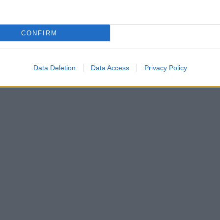
KariGeri őszintesége Micimackó társaságában
eki Gergővel
CONFIRM
Data Deletion
Data Access
Privacy Policy