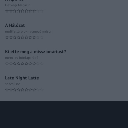
Hétvégi Magazin
A Hálózat
múltfeltáró oknyomozó műsor
Ki ette meg a misszionáriust?
mém- és iróniaparádé
Late Night Latte
shoműsor