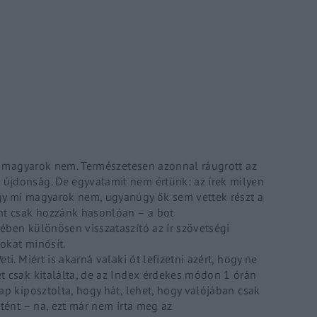
Lost Your P
member Me
ing in, you agree to
our terms and conditions
and our
privacy policy
.
, a magyarok nem. Természetesen azonnal ráugrott az
újdonság. De egyvalamit nem értünk: az írek milyen
gy mi magyarok nem, ugyanúgy ők sem vettek részt a
int csak hozzánk hasonlóan – a bot
ében különösen visszataszító az ír szövetségi
okat minősít.
i. Miért is akarná valaki őt lefizetni azért, hogy ne
t csak kitalálta, de az Index érdekes módon 1 órán
ap kiposztolta, hogy hát, lehet, hogy valójában csak
rtént – na, ezt már nem írta meg az