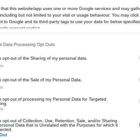
elt felvenni? – Politikai Hobbista Nógrádi Györggyel
 that this website/app uses one or more Google services and may gath
including but not limited to your visit or usage behaviour. You may click 
 to Google and its third-party tags to use your data for below specifi
ogle consent section.
l Data Processing Opt Outs
 hidd el, amit a sajtóban látsz! – Politikai Hobbista
o opt-out of the Sharing of my personal data.
In
o opt-out of the Sale of my Personal Data.
In
bikus lelkészpárral neveli a haladás a magyarokat –
to opt-out of processing my Personal Data for Targeted
ing.
In
o opt-out of Collection, Use, Retention, Sale, and/or Sharing
ersonal Data that Is Unrelated with the Purposes for which it
lected.
2-ben? Lesz-e ’22-ben még Izrael? – Politikai Hobbista
Out