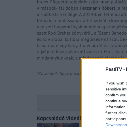
Index.
Függetlenobjektív
sajtó: manipuláció
A második félidőben
Hetzmann
Róbert,
a Ma
a
Hobbista
vendége. A 2014-ben létrehozott 
formában mutassanak alternatívát a kozmop
nemzeti hagyományok mindennapi megélésén 
esett
Rod
Dreher könyvéről, a “Szent Benedek
és az európai kultúra megőrzéséről szól. De
hasonlóan egy hanyatló világról és az annak
újjáépítő közösségekről van szó. Ma is van 
mindannyiunknak, a mindennapi életben is.
PestiTV -
“Köszönjük, hogy a reklám megnézésével támoga
If you wish 
sensitive in
confirm you
continue se
information 
further disc
Kapcsolódó Videók
participants
Downstream 