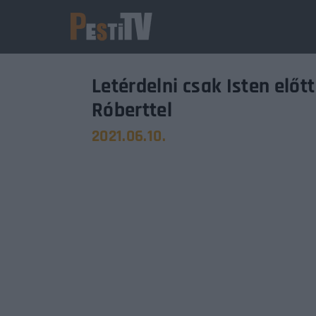
Letérdelni csak Isten előt
Róberttel
2021.06.10.
Usernam
Passwo