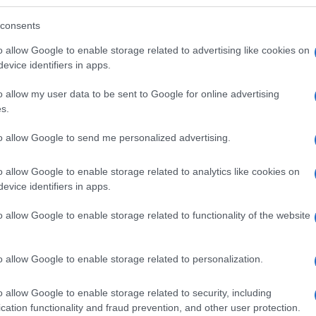
consents
o allow Google to enable storage related to advertising like cookies on
evice identifiers in apps.
itikai fogoly, akit kutyaszarként hajigálnak Orbán
o allow my user data to be sent to Google for online advertising
s.
to allow Google to send me personalized advertising.
o allow Google to enable storage related to analytics like cookies on
jong Karácsony Gergely?
evice identifiers in apps.
o allow Google to enable storage related to functionality of the website
o allow Google to enable storage related to personalization.
erbestia!” – Gyurcsány kicsit túltolta. Politikai Hobbista
o allow Google to enable storage related to security, including
cation functionality and fraud prevention, and other user protection.