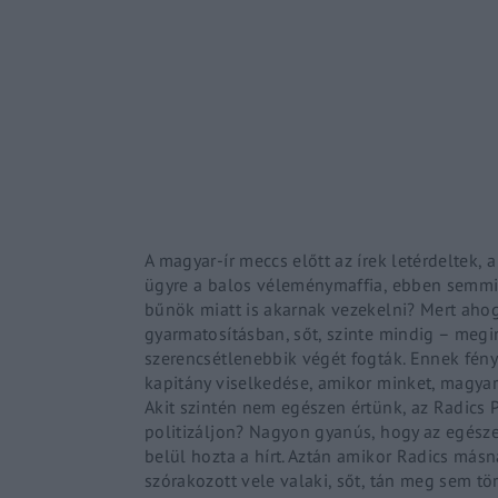
Re
By sign
A magyar-ír meccs előtt az írek letérdeltek
ügyre a balos véleménymaffia, ebben semmi 
bűnök miatt is akarnak vezekelni? Mert aho
gyarmatosításban, sőt, szinte mindig – meg
szerencsétlenebbik végét fogták. Ennek fény
kapitány viselkedése, amikor minket, magyar
Akit szintén nem egészen értünk, az Radics Pet
politizáljon? Nagyon gyanús, hogy az egésze
belül hozta a hírt. Aztán amikor Radics másn
szórakozott vele valaki, sőt, tán meg sem tö