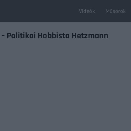
Videók
Műsorok
Login
Register
t – Politikai Hobbista Hetzmann
e or Email Address
Enter / ESC visszatérés
rd
SIGN IN