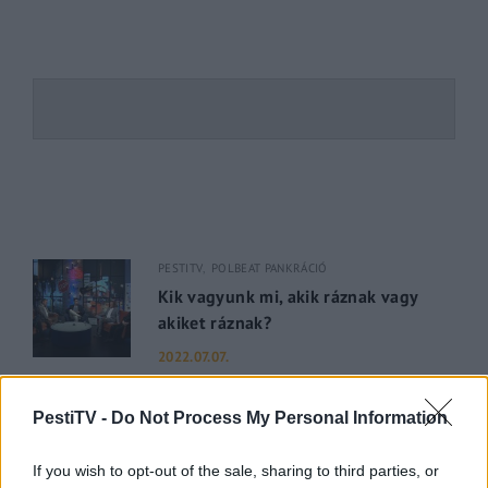
PESTITV
POLBEAT PANKRÁCIÓ
Kik vagyunk mi, akik ráznak vagy
akiket ráznak?
2022.07.07.
PESTI RIPORTER
PESTITV
PestiTV -
Do Not Process My Personal Information
Dúl a háború, dübörög a Balaton és
hiába a majomhimlő, a magyarok
If you wish to opt-out of the sale, sharing to third parties, or