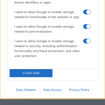
elemző műsor a baloldal hazugságairól
device identifiers in apps.
I want to allow Google to enable storage
Küzdőtér
related to functionality of the website or app.
talk-show
I want to allow Google to enable storage
Hópelyhek olvadása
related to personalization.
I want to allow Google to enable storage
Gerilla Bár
related to security, including authentication
Esti hírshow
functionality and fraud prevention, and other
user protection.
Az ügy
oknyomozó műsor
CONFIRM
Pesti riporter
Közéleti esti műsor
Data Deletion
Data Access
Privacy Policy
061
Kulturális magazin