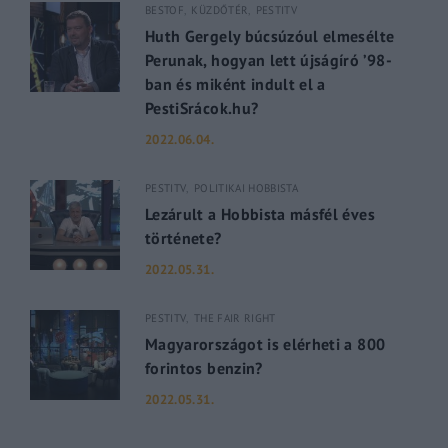
BESTOF
KÜZDŐTÉR
PESTITV
Huth Gergely búcsúzóul elmesélte
Perunak, hogyan lett újságíró ’98-
ban és miként indult el a
PestiSrácok.hu?
2022.06.04.
PESTITV
POLITIKAI HOBBISTA
Lezárult a Hobbista másfél éves
története?
2022.05.31.
PESTITV
THE FAIR RIGHT
Magyarországot is elérheti a 800
forintos benzin?
2022.05.31.