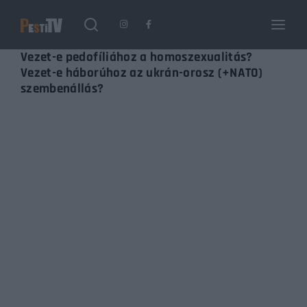
Login
Register
Vezet-e pedofíliához a homoszexualitás?
Vezet-e háborúhoz az ukrán-orosz (+NATO)
szembenállás?
Username or Email Address
Enter / ESC visszatérés
Password
SIGN IN
Remember Me