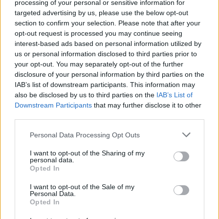
utaznak
processing of your personal or sensitive information for
targeted advertising by us, please use the below opt-out
2022.05.31.
section to confirm your selection. Please note that after your
opt-out request is processed you may continue seeing
GERILLA BÁR
PESTITV
interest-based ads based on personal information utilized by
Kiderült Geszler Dorottya
us or personal information disclosed to third parties prior to
szépségének titka
your opt-out. You may separately opt-out of the further
disclosure of your personal information by third parties on the
2022.05.31.
IAB’s list of downstream participants. This information may
also be disclosed by us to third parties on the
IAB’s List of
GERILLA BÁR
PESTITV
Downstream Participants
that may further disclose it to other
Erdélyi turnéra indul a Sárik Péter
third parties.
Trió
Please note that this website/app uses one or more Google
Personal Data Processing Opt Outs
services and may gather and store information including but
2022.05.31.
not limited to your visit or usage behaviour. You may click to
I want to opt-out of the Sharing of my
personal data.
grant or deny consent to Google and its third-party tags to
Opted In
use your data for below specified purposes in below Google
consent section.
I want to opt-out of the Sale of my
Personal Data.
Opted In