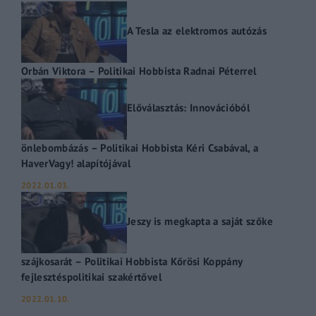
A Tesla az elektromos autózás
Orbán Viktora – Politikai Hobbista Radnai Péterrel
Előválasztás: Innovációból
önlebombázás – Politikai Hobbista Kéri Csabával, a
HaverVagy! alapítójával
2022.01.03.
Jeszy is megkapta a saját szőke
szájkosarát – Politikai Hobbista Kőrösi Koppány
fejlesztéspolitikai szakértővel
2022.01.10.