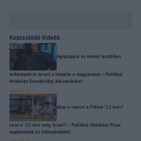
Kapcsolódó Videók
Agitpoppal és német leszbikus
lelkészpárral neveli a haladás a magyarokat – Politikai
Hobbista Szentkirályi Alexandrával
2021.05.16.
Akar-e nyerni a Fidesz ’22-ben?
Lesz-e ’22-ben még Izrael? – Politikai Hobbista Plusz
sapkásokkal és öltönyösökkel