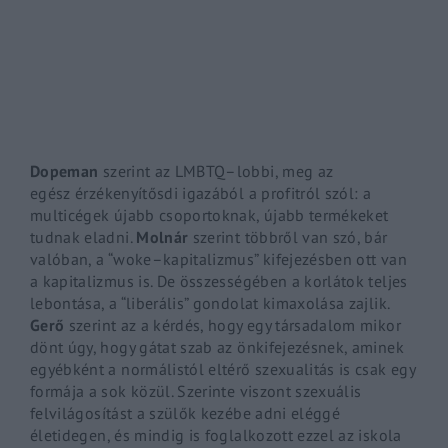
By signing in, you agree to
our terms and conditions
and o
Dopeman
szerint az
LMBTQ
–
lobbi
, meg az
egész
érzékenyítősdi
igazából a profitról szól: a
multicégek újabb csoportoknak, újabb termékeket
tudnak eladni.
Molnár
szerint többről van szó, bár
valóban, a “
woke
–
kapitalizmus
” kifejezésben ott van
a kapitalizmus is. De összességében a korlátok teljes
lebontása, a “liberális” gondolat
kimaxolása
zajlik.
Gerő
szerint az a kérdés, hogy egy társadalom mikor
dönt úgy, hogy gátat szab az önkifejezésnek, aminek
egyébként a normálistól eltérő szexualitás is csak egy
formája a sok
közül. Szerinte viszont szexuális
felvilágosítást a szülők kezébe adni eléggé
életidegen, és mindig is foglalkozott ezzel az iskola