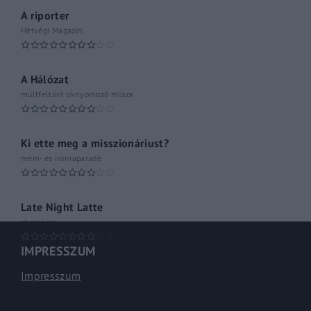
A riporter
Hétvégi Magazin
A Hálózat
múltfeltáró oknyomozó műsor
Ki ette meg a misszionáriust?
mém- és iróniaparádé
Late Night Latte
shoműsor
IMPRESSZUM
Impresszum