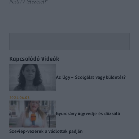
PestiTV létezését!”
Kapcsolódó Videók
Az Ügy – Szolgálat vagy küldetés?
2021.06.03.
Gyurcsány ügyvédje és dőzsölő
Szeviép-vezérek a vádlottak padján