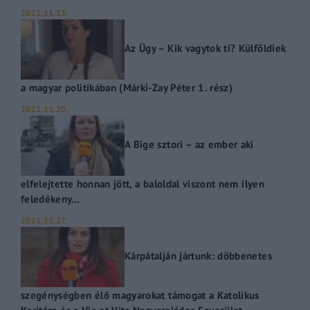
2021.11.13.
Az Ügy – Kik vagytok ti? Külföldiek
a magyar politikában (Márki-Zay Péter 1. rész)
2021.11.20.
A Bige sztori – az ember aki
elfelejtette honnan jött, a baloldal viszont nem ilyen
feledékeny…
2021.11.27.
Kárpátalján jártunk: döbbenetes
szegénységben élő magyarokat támogat a Katolikus
Karitász és a Via et Vita Nagycsaládos Egyesület