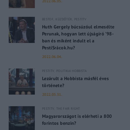
2022.06.05.
BESTOF
KÜZDŐTÉR
PESTITV
Huth Gergely búcsúzóul elmesélte
Perunak, hogyan lett újságíró ’98-
ban és miként indult el a
PestiSrácok.hu?
2022.06.04.
PESTITV
POLITIKAI HOBBISTA
Lezárult a Hobbista másfél éves
története?
2022.05.31.
PESTITV
THE FAIR RIGHT
Magyarországot is elérheti a 800
forintos benzin?