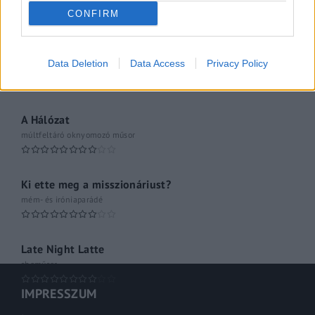
061
CONFIRM
Kulturális magazin
A riporter
Data Deletion
Data Access
Privacy Policy
Hétvégi Magazin
A Hálózat
múltfeltáró oknyomozó műsor
Ki ette meg a misszionáriust?
mém- és iróniaparádé
Late Night Latte
shoműsor
IMPRESSZUM