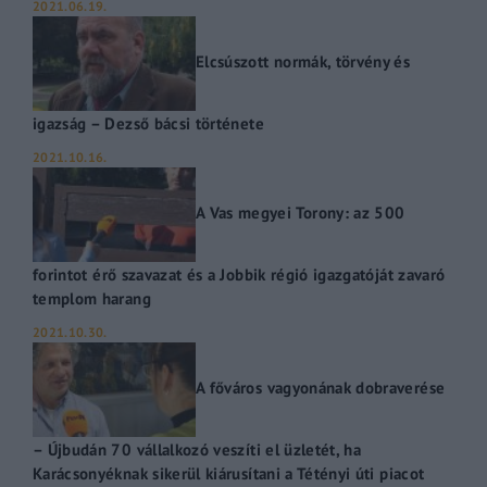
2021.06.19.
Elcsúszott normák, törvény és
igazság – Dezső bácsi története
2021.10.16.
A Vas megyei Torony: az 500
forintot érő szavazat és a Jobbik régió igazgatóját zavaró
templom harang
2021.10.30.
A főváros vagyonának dobraverése
– Újbudán 70 vállalkozó veszíti el üzletét, ha
Karácsonyéknak sikerül kiárusítani a Tétényi úti piacot