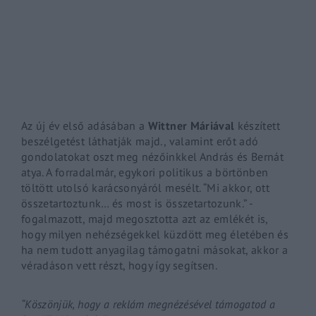
By signing in, you agree to
our terms and conditions
and o
Az új év első adásában a
Wittner
Máriával
készített
beszélgetést láthatják majd., valamint erőt adó
gondolatokat oszt meg nézőinkkel András és Bernát
atya. A forradalmár, egykori politikus a börtönben
töltött utolsó karácsonyáról mesélt. “Mi akkor, ott
összetartoztunk…
és
most is összetartozunk.” -
fogalmazott, majd megosztotta azt az emlékét is,
hogy milyen nehézségekkel küzdött meg életében és
ha nem tudott anyagilag támogatni másokat, akkor a
véradáson vett részt, hogy így segítsen.
“Köszönjük, hogy a reklám megnézésével támogatod a