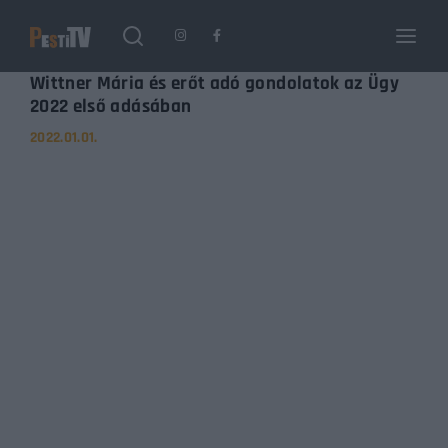
Login
Register
Wittner Mária és erőt adó gondolatok az Ügy
2022 első adásában
2022.01.01.
Username or Email Address
Enter / ESC visszatérés
Password
SIGN IN
Remember Me