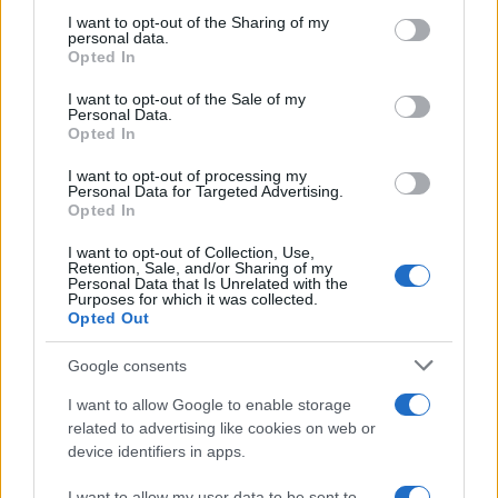
not limited to your visit or usage behaviour. You may click to
I want to opt-out of the Sharing of my
personal data.
grant or deny consent to Google and its third-party tags to
Opted In
use your data for below specified purposes in below Google
consent section.
I want to opt-out of the Sale of my
Personal Data.
Opted In
I want to opt-out of processing my
Personal Data for Targeted Advertising.
Opted In
FŐCÍM
I want to opt-out of Collection, Use,
Retention, Sale, and/or Sharing of my
Personal Data that Is Unrelated with the
Purposes for which it was collected.
Opted Out
Google consents
AJÁNLOTT VIDEÓK
I want to allow Google to enable storage
related to advertising like cookies on web or
device identifiers in apps.
Libernyákok
elemző műsor a baloldal hazugságairól
Görbe tükör a baloldalról
I want to allow my user data to be sent to