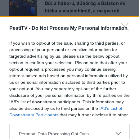
Dúl a háború, dübörög a Balaton és
hiába a majomhimlő, a magyarok
utaznak
2022.05.31.
PestiTV -
Do Not Process My Personal Information
GERILLA BÁR
PESTITV
If you wish to opt-out of the sale, sharing to third parties, or
processing of your personal or sensitive information for
Kiderült Geszler Dorottya
targeted advertising by us, please use the below opt-out
szépségének titka
section to confirm your selection. Please note that after your
2022.05.31.
opt-out request is processed you may continue seeing
interest-based ads based on personal information utilized by
us or personal information disclosed to third parties prior to
GERILLA BÁR
PESTITV
your opt-out. You may separately opt-out of the further
Erdélyi turnéra indul a Sárik Péter
disclosure of your personal information by third parties on the
Trió
IAB’s list of downstream participants. This information may
2022.05.31.
also be disclosed by us to third parties on the
IAB’s List of
Downstream Participants
that may further disclose it to other
third parties.
Please note that this website/app uses one or more Google
Personal Data Processing Opt Outs
services and may gather and store information including but