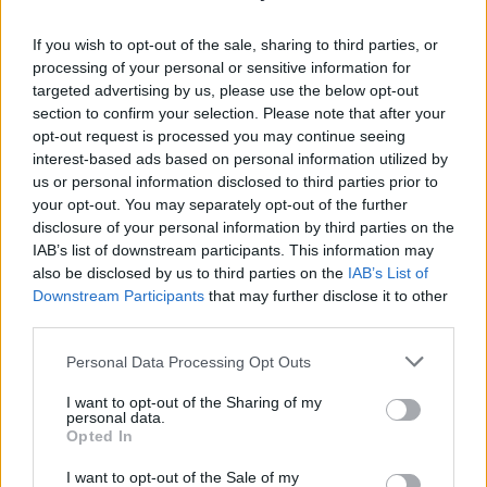
If you wish to opt-out of the sale, sharing to third parties, or
processing of your personal or sensitive information for
targeted advertising by us, please use the below opt-out
section to confirm your selection. Please note that after your
opt-out request is processed you may continue seeing
interest-based ads based on personal information utilized by
us or personal information disclosed to third parties prior to
your opt-out. You may separately opt-out of the further
disclosure of your personal information by third parties on the
IAB’s list of downstream participants. This information may
also be disclosed by us to third parties on the
IAB’s List of
Downstream Participants
that may further disclose it to other
Ahol nem vagyunk mi, ott az
third parties.
ellenség.
Please note that this website/app uses one or more Google
Personal Data Processing Opt Outs
services and may gather and store information including but
Hatvanadik születésnapján, 1992.
not limited to your visit or usage behaviour. You may click to
I want to opt-out of the Sharing of my
personal data.
április 8-án fogalmazta meg fenti
grant or deny consent to Google and its third-party tags to
Opted In
kívánságát Antall József,
use your data for below specified purposes in below Google
Magyarország első szabadon
consent section.
I want to opt-out of the Sale of my
választott miniszterelnöke, és