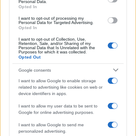
Personal Data.
ugyan nem az újságíróknak, hanem
Opted In
koalíciós képviselőtársainak és a
rendszerváltóknak üzent, de vágya a
I want to opt-out of processing my
mai napig nem teljesült, amiért a
Personal Data for Targeted Advertising.
média is felelős. Dolgunk és
Opted In
küldetésünk tehát adott, a
hazugságok mellett a hazudozókra
I want to opt-out of Collection, Use,
Retention, Sale, and/or Sharing of my
is rá kell mutatnunk, hogy Antall
Personal Data that Is Unrelated with the
József egy másik bölcsességének
Purposes for which it was collected.
is megfeleljünk, miszerint „ehhez az
Opted Out
országhoz annak van köze, akitől
távol áll minden szélsőséges ordas
Google consents
eszme, amelyik akár balról, akár
jobbról tette már tönkre ezt az
I want to allow Google to enable storage
országot”. Én magam beszélek és
related to advertising like cookies on web or
írok a dolgokról. A Pázmány Péter
device identifiers in apps.
Katolikus Egyetem
Bölcsészettudományi Karának
I want to allow my user data to be sent to
elvégzése után ezt tettem az akkor
Google for online advertising purposes.
még szebb napokat látott Magyar
Nemzetnél, Hír TV-nél és Lánchíd
I want to allow Google to send me
Rádiónál, majd a Magyar Hírlapnál,
és teszem ezt most is a
personalized advertising.