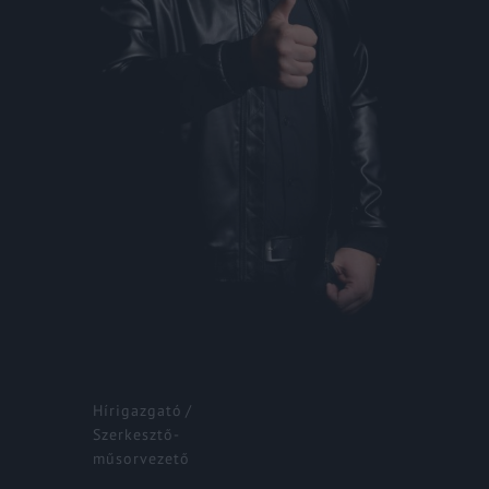
Lost Your Password?
By signing in, you agree to
our terms and
conditions
and our
privacy policy
.
Hírigazgató
Szerkesztő-
műsorvezető