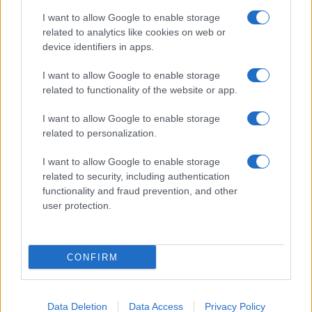
PestiSrácok.hu és a Pesti TV
hírigazgatójaként. Mert ahogy A tanú
I want to allow Google to enable storage
című filmben Virág elvtárs
related to analytics like cookies on web or
megfogalmazta Pelikán elvtársnak:
device identifiers in apps.
„Ahol nem vagyunk mi, ott az
ellenség.” Kell még valamit
I want to allow Google to enable storage
mondanom, Ildikó?
related to functionality of the website or app.
I want to allow Google to enable storage
related to personalization.
I want to allow Google to enable storage
related to security, including authentication
functionality and fraud prevention, and other
user protection.
Facebook
CONFIRM
LinkedIn
Data Deletion
Data Access
Email
Privacy Policy