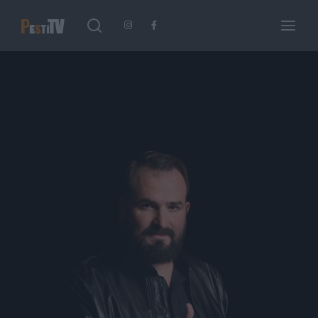
Keresés
Login
Register
Username or Email Address
Enter / ESC visszatérés
Password
SIGN IN
Remember Me