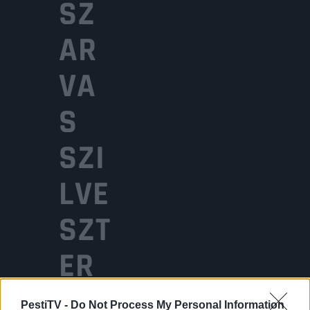
SZ
AR
VA
S
SZI
LVE
SZT
ER
PestiTV -
Do Not Process My Personal Information