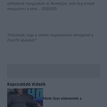
okfejtések hangzottak el. Reméljük, nem fog emiatt
megszűnni a tévé… :DDDDDD
“Köszönjük, hogy a reklám megnézésével támogatod a
PestiTV létezését!”
Kapcsolódó Videók
Márki-Zayt eltüntették a