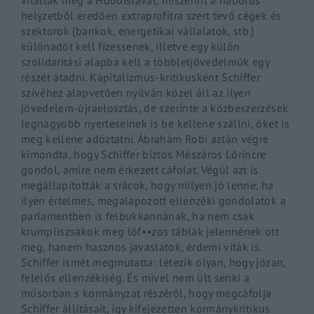
helyzetből eredően extraprofitra szert tevő cégek és
szektorok (bankok, energetikai vállalatok, stb.)
különadót kell fizessenek, illetve egy külön
szolidaritási alapba kell a többletjövedelmük egy
részét átadni. Kapitalizmus-kritikusként Schiffer
szívéhez alapvetően nyilván közel áll az ilyen
jövedelem-újraelosztás, de szerinte a közbeszerzések
legnagyobb nyerteseinek is be kellene szállni, őket is
meg kellene adóztatni. Ábrahám Robi aztán végre
kimondta, hogy Schiffer biztos Mészáros Lőrincre
gondol, amire nem érkezett cáfolat. Végül azt is
megállapították a srácok, hogy milyen jó lenne, ha
ilyen értelmes, megalapozott ellenzéki gondolatok a
parlamentben is felbukkannának, ha nem csak
krumpliszsákok meg lóf••zos táblák jelennének ott
meg, hanem hasznos javaslatok, érdemi viták is.
Schiffer ismét megmutatta: létezik olyan, hogy józan,
felelős ellenzékiség. És mivel nem ült senki a
műsorban s kormányzat részéről, hogy megcáfolja
Schiffer állításait, így kifejezetten kormánykritikus