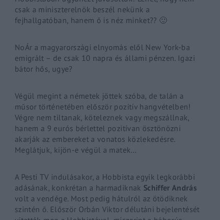
csak a miniszterelnök beszél nekünk a
fejhallgatóban, hanem ő is néz minket?? 🙂
NoÁr a magyarországi elnyomás elől New York-ba
emigrált – de csak 10 napra és állami pénzen. Igazi
bátor hős, ugye?
Végül megint a németek jöttek szóba, de talán a
műsor történetében először pozitív hangvételben!
Végre nem tiltanak, köteleznek vagy megszállnak,
hanem a 9 eurós bérlettel pozitívan ösztönözni
akarják az embereket a vonatos közlekedésre.
Meglátjuk, kijön-e végül a matek…
A Pesti TV indulásakor, a Hobbista egyik legkorábbi
adásának, konkrétan a harmadiknak
Schiffer András
volt a vendége. Most pedig hátulról az ötödiknek
szintén ő. Először Orbán Viktor délutáni bejelentését
vitatták meg a Hobbistával, miszerint a háborús