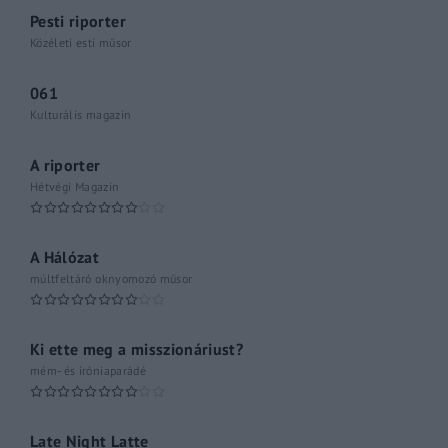
Pesti riporter
Közéleti esti műsor
061
Kulturális magazin
A riporter
Hétvégi Magazin
A Hálózat
múltfeltáró oknyomozó műsor
Ki ette meg a misszionáriust?
mém- és iróniaparádé
Late Night Latte