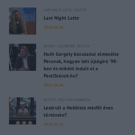
LATE NIGHT LATTE
PESTITV
Last Night Latte
2022.06.05.
BESTOF
KÜZDŐTÉR
PESTITV
Huth Gergely búcsúzóul elmesélte
Perunak, hogyan lett újságíró ’98-
ban és miként indult el a
PestiSrácok.hu?
2022.06.04.
PESTITV
POLITIKAI HOBBISTA
Lezárult a Hobbista másfél éves
története?
2022.05.31.