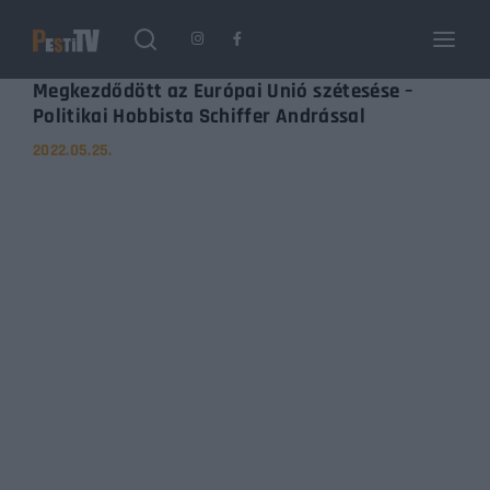
Login
Register
Megkezdődött az Európai Unió szétesése –
Politikai Hobbista Schiffer Andrással
2022.05.25.
Username or Email Address
Enter / ESC visszatérés
Password
SIGN IN
Remember Me