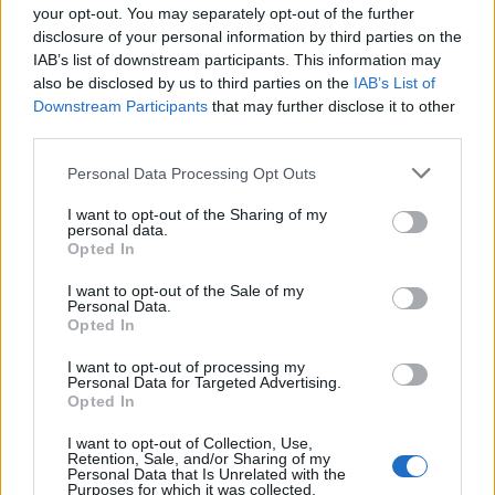
your opt-out. You may separately opt-out of the further
2022.07.07.
disclosure of your personal information by third parties on the
IAB’s list of downstream participants. This information may
PESTI RIPORTER
PESTITV
also be disclosed by us to third parties on the
IAB’s List of
Dúl a háború, dübörög a Balaton és
Downstream Participants
that may further disclose it to other
third parties.
hiába a majomhimlő, a magyarok
utaznak
Please note that this website/app uses one or more Google
Personal Data Processing Opt Outs
services and may gather and store information including but
2022.05.31.
not limited to your visit or usage behaviour. You may click to
I want to opt-out of the Sharing of my
personal data.
grant or deny consent to Google and its third-party tags to
Opted In
GERILLA BÁR
PESTITV
use your data for below specified purposes in below Google
Kiderült Geszler Dorottya
consent section.
I want to opt-out of the Sale of my
szépségének titka
Personal Data.
Opted In
2022.05.31.
I want to opt-out of processing my
Personal Data for Targeted Advertising.
GERILLA BÁR
PESTITV
Opted In
Erdélyi turnéra indul a Sárik Péter
I want to opt-out of Collection, Use,
Trió
Retention, Sale, and/or Sharing of my
Personal Data that Is Unrelated with the
2022.05.31.
Purposes for which it was collected.