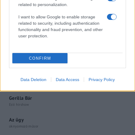
related to personalization.
Libernyákok
I want to allow Google to enable storage
related to security, including authentication
elemző műsor a baloldal hazugságairól
Görbe tükör a baloldalról
functionality and fraud prevention, and other
user protection.
Számok és tények
elemző műsor a baloldal hazugságairól
CONFIRM
Küzdőtér
talk-show
Data Deletion
Data Access
Privacy Policy
Hópelyhek olvadása
Gerilla Bár
Esti hírshow
Az ügy
oknyomozó műsor