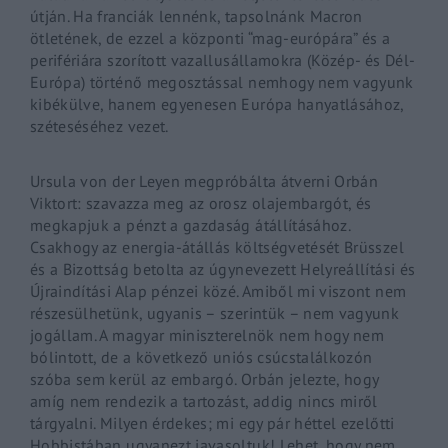
útján. Ha franciák lennénk, tapsolnánk Macron
ötletének, de ezzel a központi “mag-európára” és a
perifériára szorított vazallusállamokra (Közép- és Dél-
Európa) történő megosztással nemhogy nem vagyunk
kibékülve, hanem egyenesen Európa hanyatlásához,
széteséséhez vezet.
Ursula von der Leyen megpróbálta átverni Orbán
Viktort: szavazza meg az orosz olajembargót, és
megkapjuk a pénzt a gazdaság átállításához.
Csakhogy az energia-átállás költségvetését Brüsszel
és a Bizottság betolta az úgynevezett Helyreállítási és
Újraindítási Alap pénzei közé. Amiből mi viszont nem
részesülhetünk, ugyanis – szerintük – nem vagyunk
jogállam. A magyar miniszterelnök nem hogy nem
bólintott, de a következő uniós csúcstalálkozón
szóba sem kerül az embargó. Orbán jelezte, hogy
amíg nem rendezik a tartozást, addig nincs miről
tárgyalni. Milyen érdekes; mi egy pár héttel ezelőtti
Hobbistában ugyanezt javasoltuk! Lehet, hogy nem