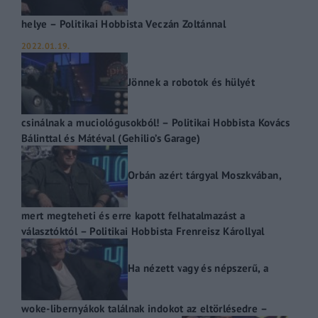
helye – Politikai Hobbista Veczán Zoltánnal
2022.01.19.
Jönnek a robotok és hülyét
csinálnak a muciológusokból! – Politikai Hobbista Kovács
Bálinttal és Mátéval (Gehilio’s Garage)
Orbán azért tárgyal Moszkvában,
mert megteheti és erre kapott felhatalmazást a
választóktól – Politikai Hobbista Frenreisz Károllyal
Ha nézett vagy és népszerű, a
woke-libernyákok találnak indokot az eltörlésedre –