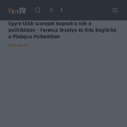
Login
Register
Egyre több szerepet kapnak a nők a
politikában – Ferencz Orsolya és Illés Boglárka
a Plebejus Polbeatben
Username or Email Address
Enter / ESC visszatérés
2022.04.30.
Password
SIGN IN
Remember Me