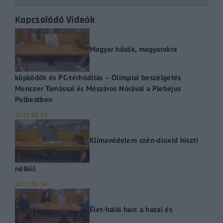
Kapcsolódó Videók
Magyar hősök, magyarokra
köpködők és PC-térhódítás – Olimpiai beszélgetés
Menczer Tamással és Mészáros Nórával a Plebejus
Polbeatben
2021.08.02.
Klímavédelem szén-dioxid hiszti
nélkül
2021.08.30.
Élet-halál harc a hazai és