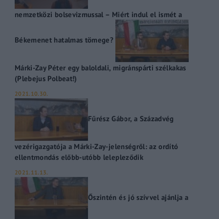
nemzetközi bolsevizmussal – Miért indul el ismét a
Békemenet hatalmas tömege?
Márki-Zay Péter egy baloldali, migránspárti szélkakas
(Plebejus Polbeat!)
2021.10.30.
Fűrész Gábor, a Századvég
vezérigazgatója a Márki-Zay-jelenségről: az ordító
ellentmondás előbb-utóbb lelepleződik
2021.11.13.
Őszintén és jó szívvel ajánlja a