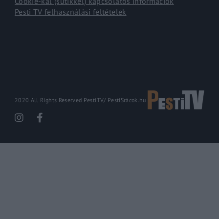
Cookie-kal (sütikkel) kapcsolatos információk
Pesti TV felhasználási feltételek
2020 All Rights Reserved PestiTV/
PestiSrácok.hu