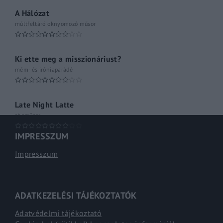
A Hálózat
múltfeltáró oknyomozó műsor
Ki ette meg a misszionáriust?
mém- és iróniaparádé
Late Night Latte
shoműsor
IMPRESSZUM
Impresszum
ADATKEZELÉSI TÁJÉKOZTATÓK
Adatvédelmi tájékoztató