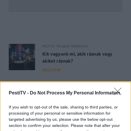
PESTITV
POLBEAT PANKRÁCIÓ
Kik vagyunk mi, akik ráznak vagy
akiket ráznak?
2022.07.07.
PESTI RIPORTER
PESTITV
Dúl a háború, dübörög a Balaton és
PestiTV -
Do Not Process My Personal Information
hiába a majomhimlő, a magyarok
utaznak
If you wish to opt-out of the sale, sharing to third parties, or
processing of your personal or sensitive information for
2022.05.31.
targeted advertising by us, please use the below opt-out
section to confirm your selection. Please note that after your
GERILLA BÁR
PESTITV