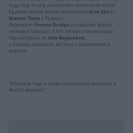
hogy még mindig patriarchális rendszerben élünk?
Egyebek mellett ezekről beszélgetett
Kroó
Zita
és
Szamosi Tímea
a Plebejus
Polbeatben
Ferencz
Orsolya
űrkutatásért felelős
miniszteri biztossal, a VIII.
kerület
önkormányzati
képviselőjével, és
Illés Boglárkával
,
a
Fidelitas
elnökével, aki most a parlamentbe is
bekerült.
“Köszönjük, hogy a reklám megnézésével támogatod a
PestiTV létezését!”