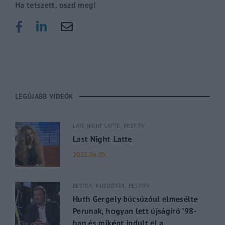
Ha tetszett, oszd meg!
LEGÚJABB VIDEÓK
LATE NIGHT LATTE
PESTITV
Last Night Latte
2022.06.05.
BESTOF
KÜZDŐTÉR
PESTITV
Huth Gergely búcsúzóul elmesélte
Perunak, hogyan lett újságíró ’98-
ban és miként indult el a