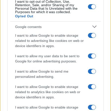
I want to opt-out of Collection, Use,
Retention, Sale, and/or Sharing of my
Personal Data that Is Unrelated with the
Purposes for which it was collected.
Opted Out
FŐCÍM
Google consents
I want to allow Google to enable storage
related to advertising like cookies on web or
device identifiers in apps.
AJÁNLOTT VIDEÓK
I want to allow my user data to be sent to
Google for online advertising purposes.
Libernyákok
I want to allow Google to send me
elemző műsor a baloldal hazugságairól
Görbe tükör a baloldalról
personalized advertising.
Számok és tények
I want to allow Google to enable storage
elemző műsor a baloldal hazugságairól
related to analytics like cookies on web or
device identifiers in apps.
Küzdőtér
I want to allow Google to enable storage
talk-show