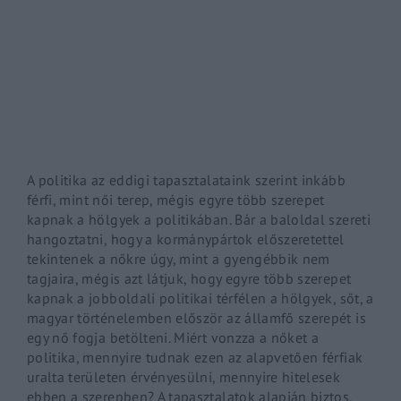
By signing in, you agree to
our terms and conditions
and o
A politika az eddigi tapasztalataink szerint inkább
férfi, mint női terep, mégis egyre több szerepet
kapnak a hölgyek a politikában. Bár a baloldal szereti
hangoztatni, hogy a kormánypártok előszeretettel
tekintenek a nőkre úgy, mint a gyengébbik nem
tagjaira, mégis azt látjuk, hogy egyre több szerepet
kapnak a jobboldali politikai térfélen a hölgyek, sőt, a
magyar történelemben először az államfő szerepét is
egy nő fogja betölteni. Miért vonzza a nőket a
politika, mennyire tudnak ezen az alapvetően férfiak
uralta területen érvényesülni, mennyire hitelesek
ebben a szerepben? A tapasztalatok alapján biztos,