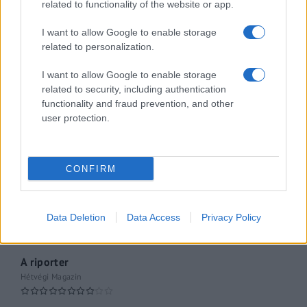
related to functionality of the website or app.
Hópelyhek olvadása
I want to allow Google to enable storage
related to personalization.
Gerilla Bár
I want to allow Google to enable storage
Esti hírshow
related to security, including authentication
functionality and fraud prevention, and other
Az ügy
user protection.
oknyomozó műsor
Pesti riporter
CONFIRM
Közéleti esti műsor
061
Data Deletion
Data Access
Privacy Policy
Kulturális magazin
A riporter
Hétvégi Magazin