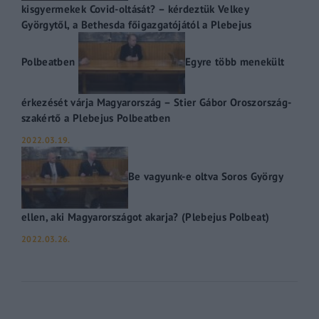
kisgyermekek Covid-oltását? – kérdeztük Velkey
Györgytől, a Bethesda főigazgatójától a Plebejus
Polbeatben
Egyre több menekült
érkezését várja Magyarország – Stier Gábor Oroszország-
szakértő a Plebejus Polbeatben
2022.03.19.
Be vagyunk-e oltva Soros György
ellen, aki Magyarországot akarja? (Plebejus Polbeat)
2022.03.26.