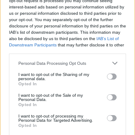
opt-out request is processed you may continue seeing
Kiderült Geszler Dorottya
interest-based ads based on personal information utilized by
szépségének titka
us or personal information disclosed to third parties prior to
your opt-out. You may separately opt-out of the further
2022.05.31.
disclosure of your personal information by third parties on the
IAB’s list of downstream participants. This information may
GERILLA BÁR
PESTITV
also be disclosed by us to third parties on the
IAB’s List of
Erdélyi turnéra indul a Sárik Péter
Downstream Participants
that may further disclose it to other
third parties.
Trió
2022.05.31.
Please note that this website/app uses one or more Google
Personal Data Processing Opt Outs
services and may gather and store information including but
not limited to your visit or usage behaviour. You may click to
I want to opt-out of the Sharing of my
personal data.
grant or deny consent to Google and its third-party tags to
Opted In
use your data for below specified purposes in below Google
consent section.
I want to opt-out of the Sale of my
Personal Data.
Opted In
I want to opt-out of processing my
Personal Data for Targeted Advertising.
Opted In