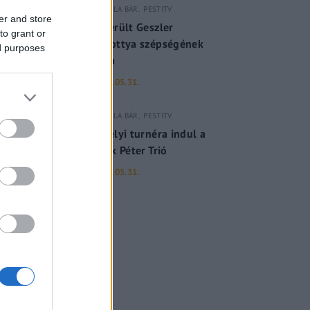
GERILLA BÁR
PESTITV
er and store
Kiderült Geszler
to grant or
Dorottya szépségének
ed purposes
titka
2022.05.31.
GERILLA BÁR
PESTITV
Erdélyi turnéra indul a
Sárik Péter Trió
2022.05.31.