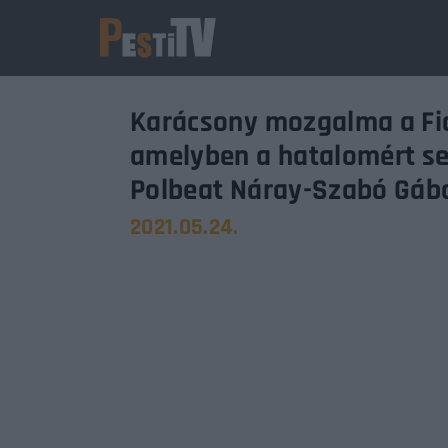
Karácsony mozgalma a Fid
amelyben a hatalomért se
Polbeat Náray-Szabó Gábo
2021.05.24.
Usernam
Passwo