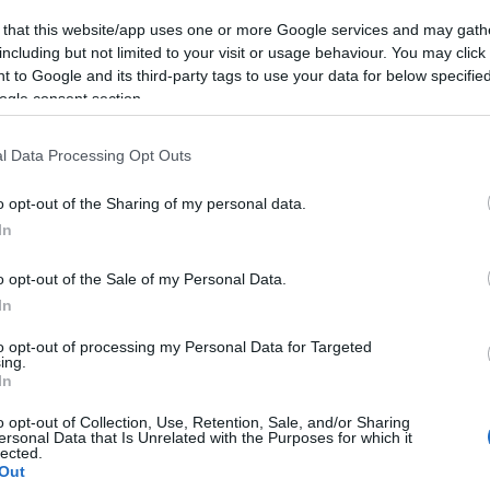
 that this website/app uses one or more Google services and may gath
r-Nacsa vita!)
including but not limited to your visit or usage behaviour. You may click 
 to Google and its third-party tags to use your data for below specifi
ogle consent section.
ki képviselőnőket, Bősz Anettnek pedig üzenjük:
l Data Processing Opt Outs
ka, Göblyös, Mészáros és Kroó a Plebejus Polbeatben
o opt-out of the Sharing of my personal data.
In
o opt-out of the Sale of my Personal Data.
 utáni médiaháborút, és a mai napig harcolni a 444-es
In
to opt-out of processing my Personal Data for Targeted
ejus Polbeatben
ing.
In
o opt-out of Collection, Use, Retention, Sale, and/or Sharing
ersonal Data that Is Unrelated with the Purposes for which it
 kommunizmus mögött, kivel akartok ti kiegyezni? –
lected.
Out