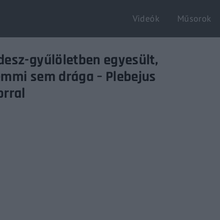
Videók
Műsorok
Login
Register
esz-gyűlöletben egyesült,
mmi sem drága – Plebejus
rral
e or Email Address
Enter / ESC visszatérés
rd
SIGN IN