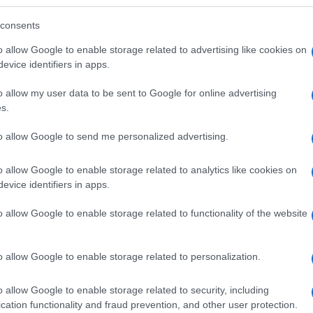
consents
tben
Merkely Béla a Plebejus
o allow Google to enable storage related to advertising like cookies on
evice identifiers in apps.
nghet a járvány – Négy pont, amivel megelőztük a világ
o allow my user data to be sent to Google for online advertising
s.
to allow Google to send me personalized advertising.
lt mellett, a magyar válogatott pedig soha nem fog
o allow Google to enable storage related to analytics like cookies on
l
evice identifiers in apps.
o allow Google to enable storage related to functionality of the website
és elbuknak, de nekünk tudnunk kell, kik vagyunk és
o allow Google to enable storage related to personalization.
atben
o allow Google to enable storage related to security, including
cation functionality and fraud prevention, and other user protection.