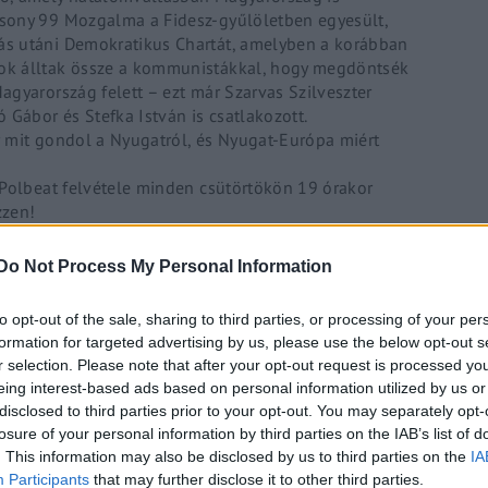
csony 99 Mozgalma a Fidesz-gyűlöletben egyesült,
ás utáni Demokratikus Chartát, amelyben a korábban
ok álltak össze a kommunistákkal, hogy megdöntsék
agyarország felett – ezt már Szarvas Szilveszter
Gábor és Stefka István is csatlakozott.
r mit gondol a Nyugatról, és Nyugat-Európa miért
 Polbeat felvétele minden csütörtökön 19 órakor
zzen!
tod a PestiTV létezését!”
Do Not Process My Personal Information
to opt-out of the sale, sharing to third parties, or processing of your per
formation for targeted advertising by us, please use the below opt-out s
r selection. Please note that after your opt-out request is processed y
eing interest-based ads based on personal information utilized by us or
disclosed to third parties prior to your opt-out. You may separately opt-
losure of your personal information by third parties on the IAB’s list of
. This information may also be disclosed by us to third parties on the
IA
 pajzsolta az adócsaló, maffiakörökkel kvaterkázó
Participants
that may further disclose it to other third parties.