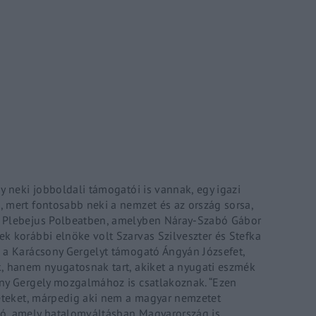
Lost Your P
member Me
ing in, you agree to
our terms and conditions
and our
privacy policy
.
y neki jobboldali támogatói is vannak, egy igazi
 mert fontosabb neki a nemzet és az ország sorsa,
a Plebejus Polbeatben, amelyben Náray-Szabó Gábor
k korábbi elnöke volt Szarvas Szilveszter és Stefka
 a Karácsony Gergelyt támogató Ángyán Józsefet,
, hanem nyugatosnak tart, akiket a nyugati eszmék
ony Gergely mozgalmához is csatlakoznak. “Ezen
zeteket, márpedig aki nem a magyar nemzetet
ló, amely hatalomváltásban Magyarország is