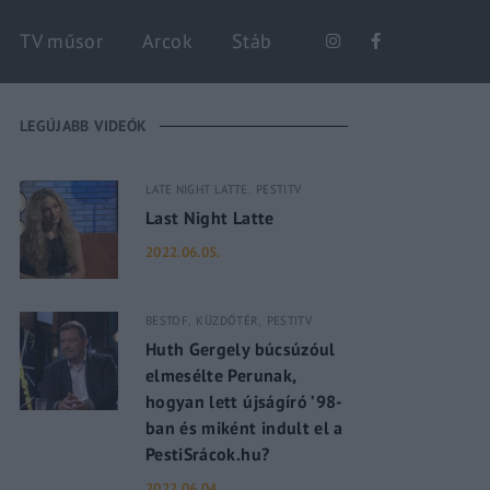
Keresés
TV műsor
Arcok
Stáb
LEGÚJABB VIDEÓK
LATE NIGHT LATTE
PESTITV
Last Night Latte
2022.06.05.
BESTOF
KÜZDŐTÉR
PESTITV
Huth Gergely búcsúzóul
elmesélte Perunak,
hogyan lett újságíró ’98-
ban és miként indult el a
PestiSrácok.hu?
2022.06.04.