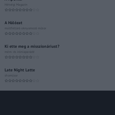
Hétvégi Magazin
A Hálózat
múltfeltáró oknyomozó műsor
Ki ette meg a misszionáriust?
mém- és iróniaparádé
Late Night Latte
shoműsor