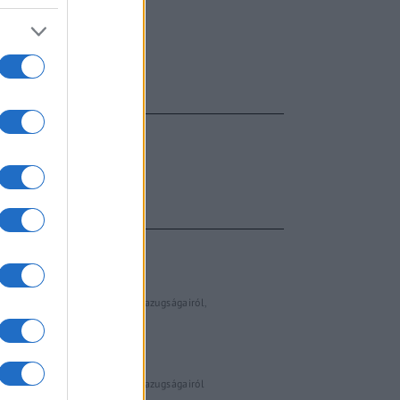
FŐCÍM
AJÁNLOTT VIDEÓK
Libernyákok
elemző műsor a baloldal hazugságairól
Görbe tükör a baloldalról
Számok és tények
elemző műsor a baloldal hazugságairól