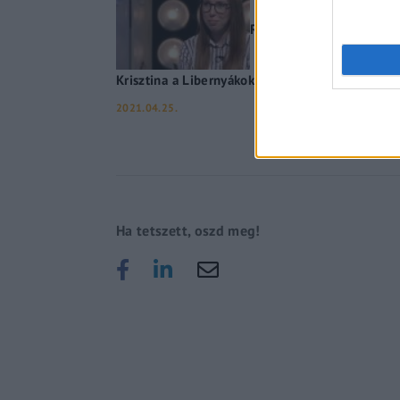
Rettegni kell amiatt, ho
Krisztina a Libernyákokban
2021.04.25.
Ha tetszett, oszd meg!