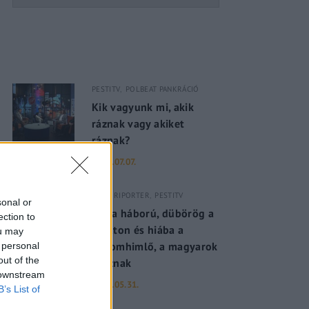
PESTITV
POLBEAT PANKRÁCIÓ
Kik vagyunk mi, akik
ráznak vagy akiket
ráznak?
2022.07.07.
PESTI RIPORTER
PESTITV
sonal or
Dúl a háború, dübörög a
ection to
Balaton és hiába a
ou may
majomhimlő, a magyarok
 personal
out of the
utaznak
 downstream
2022.05.31.
B’s List of