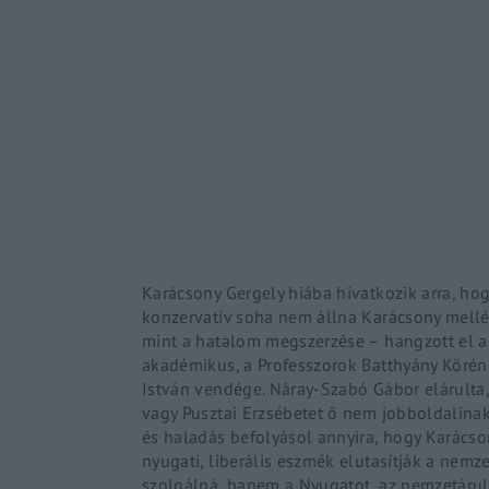
Re
By sign
Karácsony Gergely hiába hivatkozik arra, hog
konzervatív soha nem állna Karácsony mellé,
mint a hatalom megszerzése – hangzott el 
akadémikus, a Professzorok Batthyány Köréne
István vendége. Náray-Szabó Gábor elárulta,
vagy Pusztai Erzsébetet ő nem jobboldalinak
és haladás befolyásol annyira, hogy Karács
nyugati, liberális eszmék elutasítják a nem
szolgálná, hanem a Nyugatot, az nemzetáru