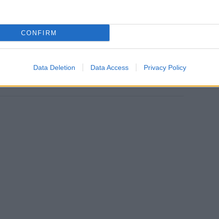
gy a világ egyik legjobb egyeteme Budapestre jön? – Tóth
CONFIRM
Data Deletion
Data Access
Privacy Policy