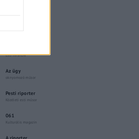
Küzdőtér
talk-show
Hópelyhek olvadása
Gerilla Bár
Esti hírshow
Az ügy
oknyomozó műsor
Pesti riporter
Közéleti esti műsor
061
Kulturális magazin
A riporter