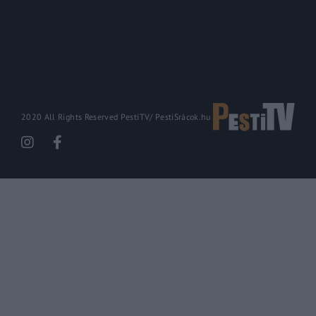
2020 All Rights Reserved PestiTV/
PestiSrácok.hu