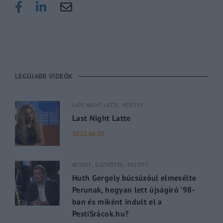
LEGÚJABB VIDEÓK
LATE NIGHT LATTE
PESTITV
Last Night Latte
2022.06.05.
BESTOF
KÜZDŐTÉR
PESTITV
Huth Gergely búcsúzóul elmesélte
Perunak, hogyan lett újságíró ’98-
ban és miként indult el a
PestiSrácok.hu?