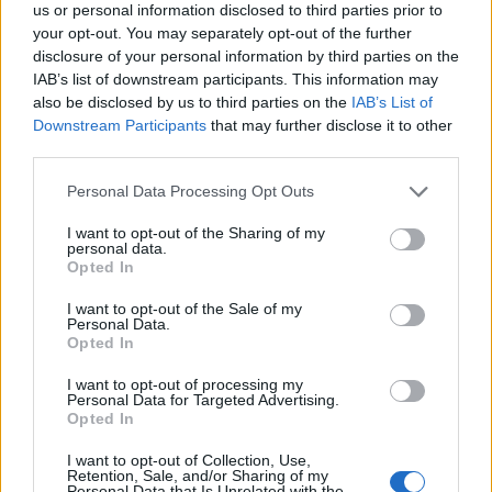
szépségének titka
us or personal information disclosed to third parties prior to
your opt-out. You may separately opt-out of the further
2022.05.31.
disclosure of your personal information by third parties on the
IAB’s list of downstream participants. This information may
GERILLA BÁR
PESTITV
also be disclosed by us to third parties on the
IAB’s List of
Erdélyi turnéra indul a Sárik Péter
Downstream Participants
that may further disclose it to other
Trió
third parties.
2022.05.31.
Please note that this website/app uses one or more Google
Personal Data Processing Opt Outs
services and may gather and store information including but
not limited to your visit or usage behaviour. You may click to
I want to opt-out of the Sharing of my
personal data.
grant or deny consent to Google and its third-party tags to
Opted In
use your data for below specified purposes in below Google
consent section.
I want to opt-out of the Sale of my
Personal Data.
Opted In
I want to opt-out of processing my
Personal Data for Targeted Advertising.
Opted In
I want to opt-out of Collection, Use,
Retention, Sale, and/or Sharing of my
Personal Data that Is Unrelated with the