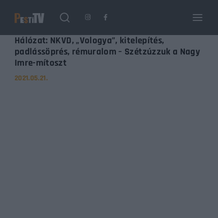
Login
Register
Hálózat: NKVD, „Vologya”, kitelepítés,
padlássöprés, rémuralom – Szétzúzzuk a Nagy
Imre-mítoszt
Username or Email Address
Enter / ESC visszatérés
2021.05.21.
Password
SIGN IN
Remember Me