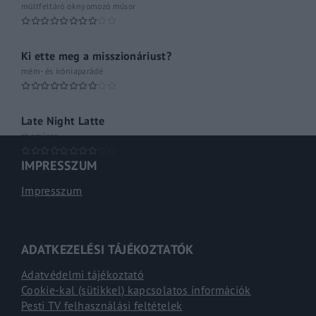
múltfeltáró oknyomozó műsor
Ki ette meg a misszionáriust?
mém- és iróniaparádé
Late Night Latte
shoműsor
IMPRESSZUM
Impresszum
ADATKEZELÉSI TÁJÉKOZTATÓK
Adatvédelmi tájékoztató
Cookie-kal (sütikkel) kapcsolatos információk
Pesti TV felhasználási feltételek