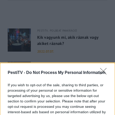
PESTITV
POLBEAT PANKRÁCIÓ
Kik vagyunk mi, akik ráznak vagy
akiket ráznak?
2022.07.07.
PESTI RIPORTER
PESTITV
Dúl a háború, dübörög a Balaton és
PestiTV -
Do Not Process My Personal Information
hiába a majomhimlő, a magyarok
utaznak
If you wish to opt-out of the sale, sharing to third parties, or
processing of your personal or sensitive information for
2022.05.31.
targeted advertising by us, please use the below opt-out
section to confirm your selection. Please note that after your
GERILLA BÁR
PESTITV
opt-out request is processed you may continue seeing
Kiderült Geszler Dorottya
interest-based ads based on personal information utilized by