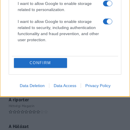
Hópelyhek olvadása
I want to allow Google to enable storage
related to personalization.
Gerilla Bár
I want to allow Google to enable storage
Esti hírshow
related to security, including authentication
functionality and fraud prevention, and other
Az ügy
user protection.
oknyomozó műsor
Pesti riporter
CONFIRM
Közéleti esti műsor
061
Kulturális magazin
Data Deletion
Data Access
Privacy Policy
A riporter
Hétvégi Magazin
A Hálózat