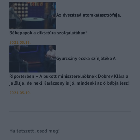
Az évszázad atomkatasztrófája,
Békepapok a diktatúra szolgálatában!
2021.05.16.
Gyurcsány ócska színjátéka A
Riporterben – A bukott miniszterelnöknek Dobrev Klára a
jelöltje, de neki Karácsony is jó, mindenki az ő bábja lesz!
2021.05.10.
Ha tetszett, oszd meg!