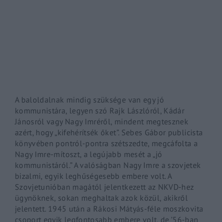
By signing in, you agree to
our terms and conditions
and o
A baloldalnak mindig szüksége van egy jó
kommunistára, legyen szó Rajk Lászlóról, Kádár
Jánosról vagy Nagy Imréről, mindent megtesznek
azért, hogy „kifehérítsék őket”. Sebes Gábor publicista
könyvében pontról-pontra szétszedte, megcáfolta a
Nagy Imre-mítoszt, a legújabb mesét a „jó
kommunistáról.” A valóságban Nagy Imre a szovjetek
bizalmi, egyik leghűségesebb embere volt. A
Szovjetunióban magától jelentkezett az NKVD-hez
ügynöknek, sokan meghaltak azok közül, akikről
jelentett. 1945 után a Rákosi Mátyás-féle moszkovita
csoport egyik legfontosabb embere volt, de ’56-ban