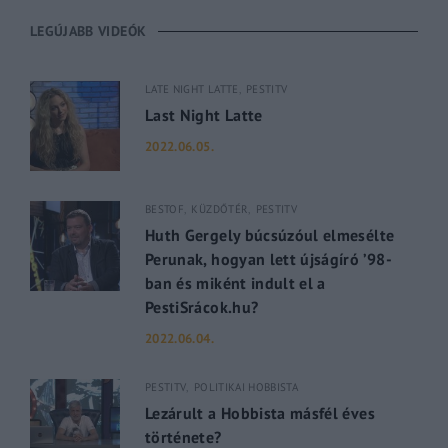
LEGÚJABB VIDEÓK
LATE NIGHT LATTE
PESTITV
Last Night Latte
2022.06.05.
BESTOF
KÜZDŐTÉR
PESTITV
Huth Gergely búcsúzóul elmesélte
Perunak, hogyan lett újságíró ’98-
ban és miként indult el a
PestiSrácok.hu?
2022.06.04.
PESTITV
POLITIKAI HOBBISTA
Lezárult a Hobbista másfél éves
története?