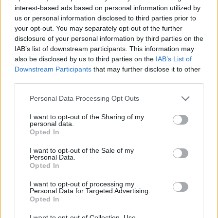
Trió
interest-based ads based on personal information utilized by
us or personal information disclosed to third parties prior to
2022.05.31.
your opt-out. You may separately opt-out of the further
disclosure of your personal information by third parties on the
IAB’s list of downstream participants. This information may
also be disclosed by us to third parties on the
IAB’s List of
Downstream Participants
that may further disclose it to other
third parties.
Please note that this website/app uses one or more Google
Personal Data Processing Opt Outs
services and may gather and store information including but
not limited to your visit or usage behaviour. You may click to
I want to opt-out of the Sharing of my
personal data.
grant or deny consent to Google and its third-party tags to
Opted In
use your data for below specified purposes in below Google
consent section.
I want to opt-out of the Sale of my
Personal Data.
Opted In
FŐCÍM
I want to opt-out of processing my
Personal Data for Targeted Advertising.
Opted In
I want to opt-out of Collection, Use,