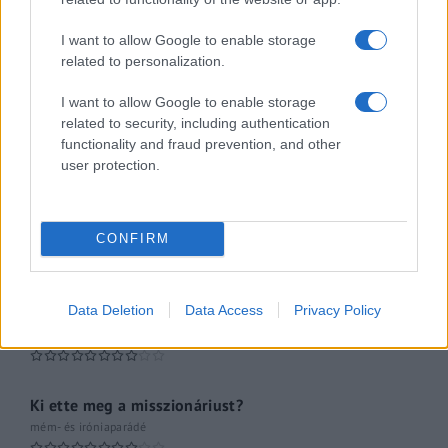
Az ügy
oknyomozó műsor
I want to allow Google to enable storage
related to personalization.
Pesti riporter
Közéleti esti műsor
I want to allow Google to enable storage
related to security, including authentication
functionality and fraud prevention, and other
061
user protection.
Kulturális magazin
A riporter
CONFIRM
Hétvégi Magazin
Data Deletion
Data Access
Privacy Policy
A Hálózat
múltfeltáró oknyomozó műsor
Ki ette meg a misszionáriust?
mém- és iróniaparádé