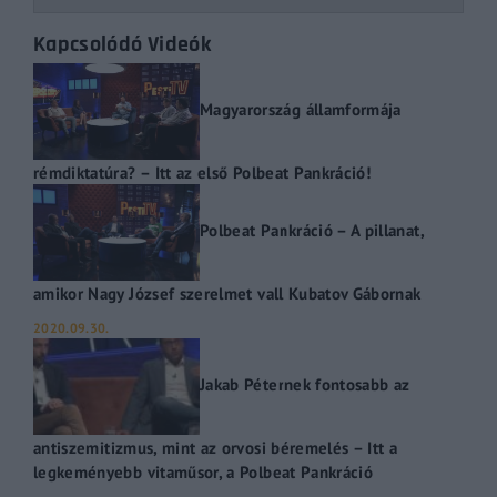
Kapcsolódó Videók
Magyarország államformája
rémdiktatúra? – Itt az első Polbeat Pankráció!
Polbeat Pankráció – A pillanat,
amikor Nagy József szerelmet vall Kubatov Gábornak
2020.09.30.
Jakab Péternek fontosabb az
antiszemitizmus, mint az orvosi béremelés – Itt a
legkeményebb vitaműsor, a Polbeat Pankráció