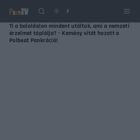
Login
Register
Ti a baloldalon mindent utáltok, ami a nemzeti
érzelmet táplálja? – Kemény vitát hozott a
Polbeat Pankráció!
Username or Email Address
Enter / ESC visszatérés
Password
SIGN IN
Remember Me