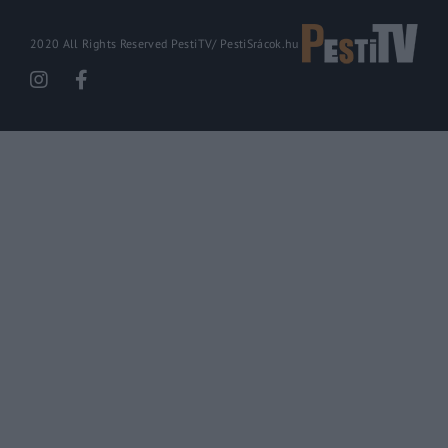
2020 All Rights Reserved PestiTV/
PestiSrácok.hu