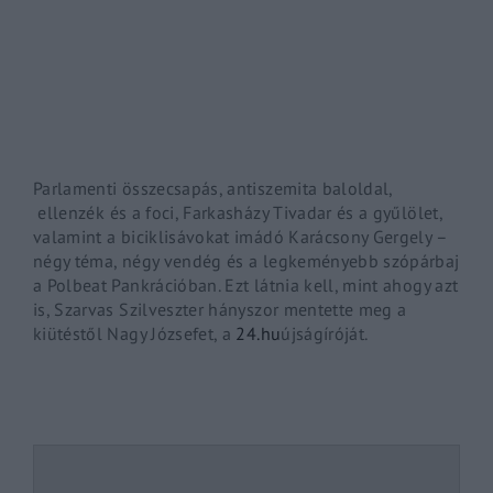
By signing in, you agree to
our terms and conditions
and o
Parlamenti összecsapás, antiszemita baloldal,
ellenzék és a foci, Farkasházy Tivadar és a gyűlölet,
valamint a biciklisávokat imádó Karácsony Gergely –
négy téma, négy vendég és a legkeményebb szópárbaj
a Polbeat Pankrációban. Ezt látnia kell, mint ahogy azt
is, Szarvas Szilveszter hányszor mentette meg a
kiütéstől Nagy Józsefet, a
24.hu
újságíróját.