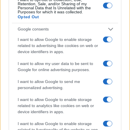
Retention, Sale, and/or Sharing of my
Personal Data that Is Unrelated with the
Purposes for which it was collected.
AJÁNLOTT VIDEÓK
Opted Out
Google consents
Libernyákok
elemző műsor a baloldal hazugságairól
Görbe tükör a baloldalról
I want to allow Google to enable storage
related to advertising like cookies on web or
device identifiers in apps.
Számok és tények
elemző műsor a baloldal hazugságairól
I want to allow my user data to be sent to
Google for online advertising purposes.
Küzdőtér
talk-show
I want to allow Google to send me
personalized advertising.
Hópelyhek olvadása
I want to allow Google to enable storage
related to analytics like cookies on web or
Gerilla Bár
device identifiers in apps.
Esti hírshow
I want to allow Google to enable storage
related to functionality of the website or app.