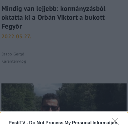
Mindig van lejjebb: kormányzásból
oktatta ki a Orbán Viktort a bukott
Fegyőr
2022.05.27.
Szabó Gergő
Karanténvlog
PestiTV -
Do Not Process My Personal Information