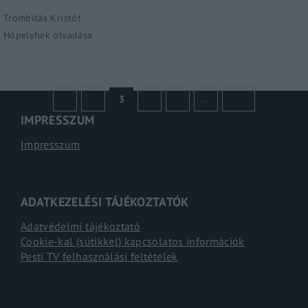
Trombitás Kristóf
Hópelyhek olvadása
1
2
3
4
5
…
398
IMPRESSZUM
Impresszum
ADATKEZELÉSI TÁJÉKOZTATÓK
Adatvédelmi tájékoztató
Cookie-kal (sütikkel) kapcsolatos információk
Pesti TV felhasználási feltételek