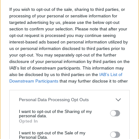
If you wish to opt-out of the sale, sharing to third parties, or
processing of your personal or sensitive information for
targeted advertising by us, please use the below opt-out
section to confirm your selection. Please note that after your
opt-out request is processed you may continue seeing
interest-based ads based on personal information utilized by
us or personal information disclosed to third parties prior to
A “függetlenobjektív” Kálmán Olga
your opt-out. You may separately opt-out of the further
megint hülyét csinált magából
disclosure of your personal information by third parties on the
IAB’s list of downstream participants. This information may
2022.05.27.
also be disclosed by us to third parties on the
IAB’s List of
Downstream Participants
that may further disclose it to other
third parties.
Szabó Gergő
Please note that this website/app uses one or more Google
Personal Data Processing Opt Outs
Karanténvlog
services and may gather and store information including but
not limited to your visit or usage behaviour. You may click to
I want to opt-out of the Sharing of my
personal data.
grant or deny consent to Google and its third-party tags to
Opted In
use your data for below specified purposes in below Google
consent section.
I want to opt-out of the Sale of my
Personal Data.