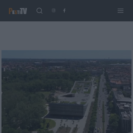
Keresés
Login
Register
Username or Email Address
Enter / ESC visszatérés
Password
SIGN IN
Remember Me