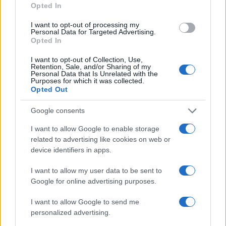
Opted In
I want to opt-out of processing my
Personal Data for Targeted Advertising.
Opted In
I want to opt-out of Collection, Use,
Retention, Sale, and/or Sharing of my
Personal Data that Is Unrelated with the
Purposes for which it was collected.
Opted Out
Google consents
I want to allow Google to enable storage
related to advertising like cookies on web or
Miért kell megadóztatni a nagy cégek
device identifiers in apps.
extraprofitját és mit művel a DK
I want to allow my user data to be sent to
Pestszentlőrincen? – Pesti Riporter
Google for online advertising purposes.
2022.05.27.
I want to allow Google to send me
personalized advertising.
Ferkó Dániel