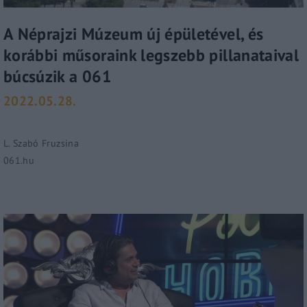
Lost Your Password?
A Néprajzi Múzeum új épületével, és
By signing in, you agree to
our terms and conditions
korábbi műsoraink legszebb pillanataival
and our
privacy policy
.
búcsúzik a 061
2022.05.28.
L. Szabó Fruzsina
061.hu