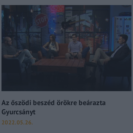
Az őszödi beszéd örökre beárazta
Gyurcsányt
2022.05.26.