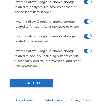
I want to allow Google to enable storage
related to analytics like cookies on web or
Hópelyhek olvadása
device identifiers in apps.
Gerilla Bár
I want to allow Google to enable storage
Esti hírshow
related to functionality of the website or app.
I want to allow Google to enable storage
Az ügy
related to personalization.
oknyomozó műsor
I want to allow Google to enable storage
Pesti riporter
related to security, including authentication
Közéleti esti műsor
functionality and fraud prevention, and other
user protection.
061
Kulturális magazin
CONFIRM
A riporter
Hétvégi Magazin
Data Deletion
Data Access
Privacy Policy