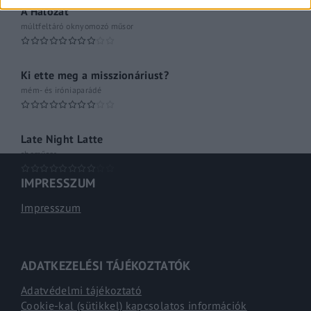
A Hálózat
múltfeltáró oknyomozó műsor
Ki ette meg a misszionáriust?
mém- és iróniaparádé
Late Night Latte
shoműsor
IMPRESSZUM
Impresszum
ADATKEZELÉSI TÁJÉKOZTATÓK
Adatvédelmi tájékoztató
Cookie-kal (sütikkel) kapcsolatos információk