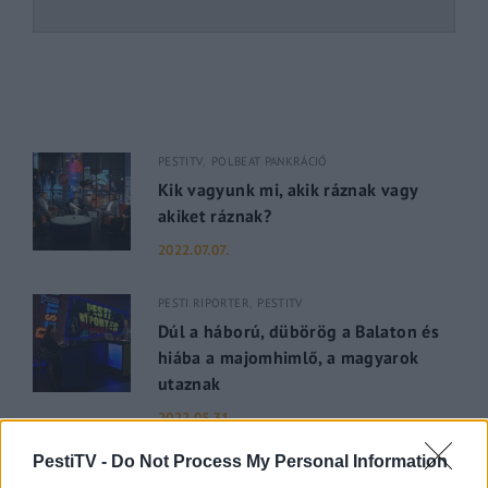
PESTITV
POLBEAT PANKRÁCIÓ
Kik vagyunk mi, akik ráznak vagy
akiket ráznak?
2022.07.07.
PESTI RIPORTER
PESTITV
Dúl a háború, dübörög a Balaton és
hiába a majomhimlő, a magyarok
utaznak
2022.05.31.
PestiTV -
Do Not Process My Personal Information
GERILLA BÁR
PESTITV