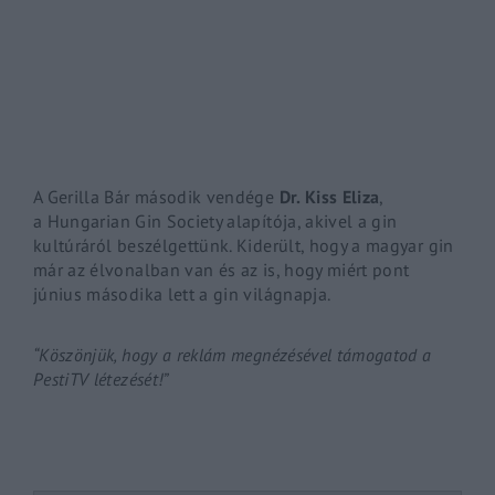
By signing in, you agree to
our terms and conditions
and o
A Gerilla Bár második vendége
Dr. Kiss Eliza
,
a
Hungarian
Gin
Society
alapítója, akivel a gin
kultúráról beszélgettünk. Kiderült, hogy a magyar gin
már az élvonalban van és az is, hogy miért pont
június másodika lett a gin világnapja.
“Köszönjük, hogy a reklám megnézésével támogatod a
PestiTV létezését!”