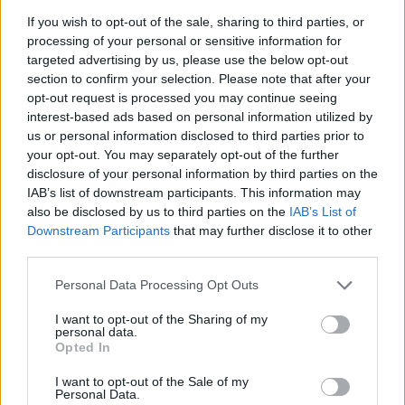
Kiderült Geszler Dorottya
If you wish to opt-out of the sale, sharing to third parties, or
szépségének titka
processing of your personal or sensitive information for
2022.05.31.
targeted advertising by us, please use the below opt-out
section to confirm your selection. Please note that after your
opt-out request is processed you may continue seeing
GERILLA BÁR
PESTITV
interest-based ads based on personal information utilized by
Erdélyi turnéra indul a Sárik Péter
us or personal information disclosed to third parties prior to
Trió
your opt-out. You may separately opt-out of the further
disclosure of your personal information by third parties on the
2022.05.31.
IAB’s list of downstream participants. This information may
also be disclosed by us to third parties on the
IAB’s List of
Downstream Participants
that may further disclose it to other
third parties.
Please note that this website/app uses one or more Google
Personal Data Processing Opt Outs
services and may gather and store information including but
not limited to your visit or usage behaviour. You may click to
I want to opt-out of the Sharing of my
personal data.
grant or deny consent to Google and its third-party tags to
Opted In
use your data for below specified purposes in below Google
consent section.
I want to opt-out of the Sale of my
Personal Data.