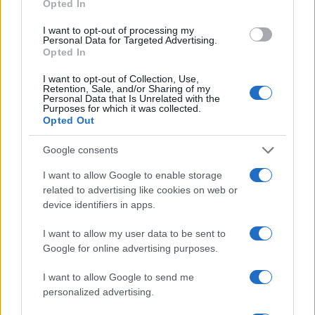
Opted In
I want to opt-out of processing my
Personal Data for Targeted Advertising.
FŐCÍM
Opted In
I want to opt-out of Collection, Use,
Retention, Sale, and/or Sharing of my
Personal Data that Is Unrelated with the
Purposes for which it was collected.
Opted Out
AJÁNLOTT VIDEÓK
Google consents
I want to allow Google to enable storage
Libernyákok
related to advertising like cookies on web or
elemző műsor a baloldal hazugságairól
Görbe tükör a baloldalról
device identifiers in apps.
I want to allow my user data to be sent to
Számok és tények
Google for online advertising purposes.
elemző műsor a baloldal hazugságairól
I want to allow Google to send me
Küzdőtér
personalized advertising.
talk-show