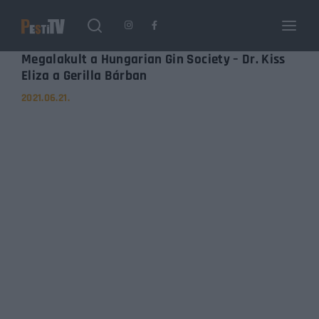
Login
Register
Megalakult a Hungarian Gin Society – Dr. Kiss
Eliza a Gerilla Bárban
2021.06.21.
Username or Email Address
Enter / ESC visszatérés
Password
SIGN IN
Remember Me