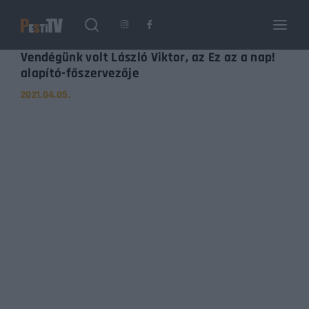
Login
Register
Vendégünk volt László Viktor, az Ez az a nap!
alapító-főszervezője
2021.04.05.
Username or Email Address
Enter / ESC visszatérés
Password
SIGN IN
Remember Me