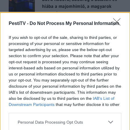
hiába a majomhimlő, a magyarok
utaznak
2022.05.31.
PestiTV -
Do Not Process My Personal Information
GERILLA BÁR
PESTITV
If you wish to opt-out of the sale, sharing to third parties, or
Kiderült Geszler Dorottya
processing of your personal or sensitive information for
targeted advertising by us, please use the below opt-out
szépségének titka
section to confirm your selection. Please note that after your
2022.05.31.
opt-out request is processed you may continue seeing
interest-based ads based on personal information utilized by
us or personal information disclosed to third parties prior to
GERILLA BÁR
PESTITV
your opt-out. You may separately opt-out of the further
Erdélyi turnéra indul a Sárik Péter
disclosure of your personal information by third parties on the
Trió
IAB’s list of downstream participants. This information may
2022.05.31.
also be disclosed by us to third parties on the
IAB’s List of
Downstream Participants
that may further disclose it to other
third parties.
Please note that this website/app uses one or more Google
Personal Data Processing Opt Outs
services and may gather and store information including but