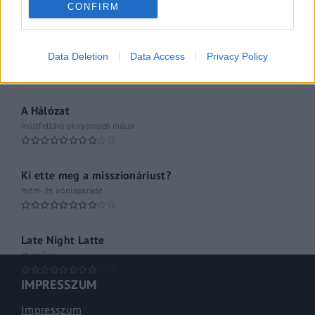
CONFIRM
Kulturális magazin
A riporter
Data Deletion
Data Access
Privacy Policy
Hétvégi Magazin
A Hálózat
múltfeltáró oknyomozó műsor
Ki ette meg a misszionáriust?
mém- és iróniaparádé
Late Night Latte
shoműsor
IMPRESSZUM
Impresszum