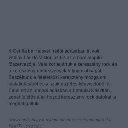
By signing in, you agree to
our terms and conditions
and o
A Gerilla bár húsvét hétfői adásában itt volt
velünk László Viktor, az Ez az a nap! alapító-
főszervezője. Vele körbejártuk a keresztény rock és
a keresztény rendezvények létjogosultságát.
Beszéltünk a feleletközi keresztény mozgalom
kialakulásáról és a szakma jeles képviselőiről is.
Emellett az ünnepi adásban a Lentulai Krisztián,
zenei felelős által hozott keresztény rock dalokat is
meghallgattuk.
“Köszönjük, hogy a reklám megnézésével támogatod a
PestiTV létezését!”