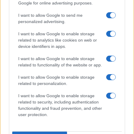
Google for online advertising purposes.
Számok és tények
elemző műsor a baloldal hazugságairól
I want to allow Google to send me
personalized advertising.
Küzdőtér
I want to allow Google to enable storage
talk-show
related to analytics like cookies on web or
device identifiers in apps.
Hópelyhek olvadása
I want to allow Google to enable storage
related to functionality of the website or app.
Gerilla Bár
Esti hírshow
I want to allow Google to enable storage
related to personalization.
Az ügy
oknyomozó műsor
I want to allow Google to enable storage
related to security, including authentication
functionality and fraud prevention, and other
Pesti riporter
user protection.
Közéleti esti műsor
061