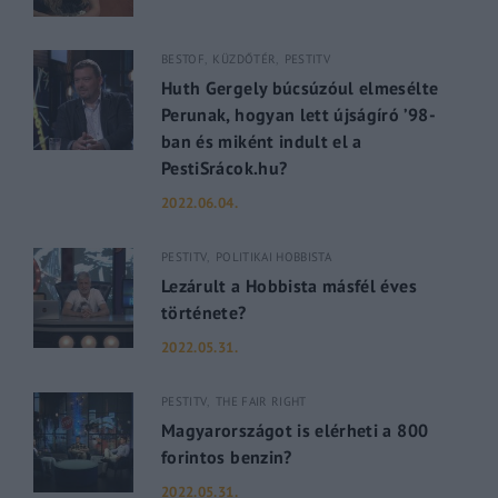
BESTOF
KÜZDŐTÉR
PESTITV
Huth Gergely búcsúzóul elmesélte
Perunak, hogyan lett újságíró ’98-
ban és miként indult el a
PestiSrácok.hu?
2022.06.04.
PESTITV
POLITIKAI HOBBISTA
Lezárult a Hobbista másfél éves
története?
2022.05.31.
PESTITV
THE FAIR RIGHT
Magyarországot is elérheti a 800
forintos benzin?
2022.05.31.