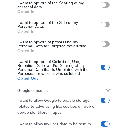
not limited to your visit or usage behaviour. You may click to
I want to opt-out of the Sharing of my
personal data.
grant or deny consent to Google and its third-party tags to
Opted In
use your data for below specified purposes in below Google
consent section.
I want to opt-out of the Sale of my
Personal Data.
Opted In
I want to opt-out of processing my
Personal Data for Targeted Advertising.
Opted In
FŐCÍM
I want to opt-out of Collection, Use,
Retention, Sale, and/or Sharing of my
Personal Data that Is Unrelated with the
Purposes for which it was collected.
Opted Out
Google consents
AJÁNLOTT VIDEÓK
I want to allow Google to enable storage
related to advertising like cookies on web or
device identifiers in apps.
Libernyákok
elemző műsor a baloldal hazugságairól
Görbe tükör a baloldalról
I want to allow my user data to be sent to