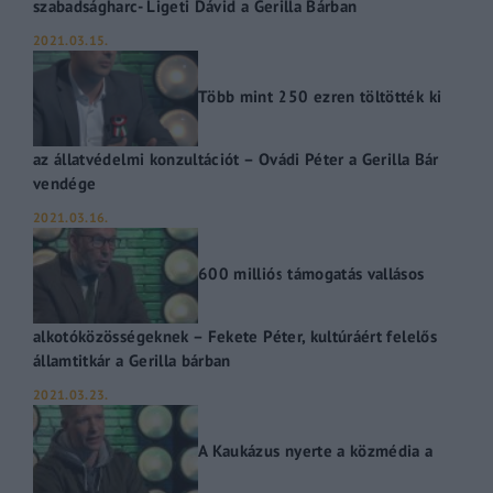
szabadságharc- Ligeti Dávid a Gerilla Bárban
2021.03.15.
Több mint 250 ezren töltötték ki
az állatvédelmi konzultációt – Ovádi Péter a Gerilla Bár
vendége
2021.03.16.
600 milliós támogatás vallásos
alkotóközösségeknek – Fekete Péter, kultúráért felelős
államtitkár a Gerilla bárban
2021.03.23.
A Kaukázus nyerte a közmédia a