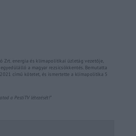
Lost Your P
member Me
ing in, you agree to
our terms and conditions
and our
privacy policy
.
 Zrt. energia és klímapolitikai üzletág vezetője,
n egyedülálló a magyar rezsicsökkentés. Bemutatta
21 című kötetet, és ismertette a klímapolitika 5
tod a PestiTV létezését!”