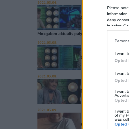
2021.03.04.
Please note
information 
Gerilla bár – Fehér Holló
deny consent
in below Go
Mozgalom aktuális pályázatai
Persona
2021.03.05.
I want t
Gerilla bár – Tisztelet 
Opted 
I want t
2021.03.08.
Opted 
Dr. Rusz Edit- Gerilla bár
I want 
Advertis
Opted 
2021.03.09.
I want t
of my P
was col
Besenczi Árpád- Gerilla b
Opted 