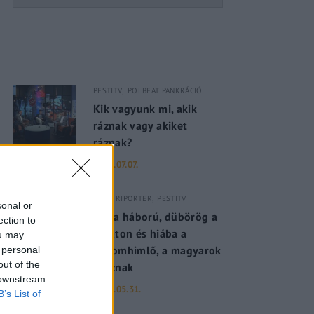
PESTITV
POLBEAT PANKRÁCIÓ
Kik vagyunk mi, akik
ráznak vagy akiket
ráznak?
2022.07.07.
PESTI RIPORTER
PESTITV
sonal or
Dúl a háború, dübörög a
ection to
Balaton és hiába a
ou may
majomhimlő, a magyarok
 personal
out of the
utaznak
 downstream
2022.05.31.
B’s List of