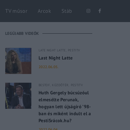
Keresés
TV műsor
Arcok
Stáb
LEGÚJABB VIDEÓK
LATE NIGHT LATTE
PESTITV
Last Night Latte
2022.06.05.
BESTOF
KÜZDŐTÉR
PESTITV
Huth Gergely búcsúzóul
elmesélte Perunak,
hogyan lett újságíró ’98-
ban és miként indult el a
PestiSrácok.hu?
2022.06.04.