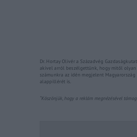
Re
By sign
Dr. Hortay Olivér a Századvég Gazdaságkutató
akivel arról beszélgettünk, hogy mitől olya
számunkra az idén megjelent Magyarország 20
alappillérét is.
“Köszönjük, hogy a reklám megnézésével támoga