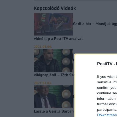
Kapcsolódó Videók
Gerilla bár – Mondjuk úgy
videóklip a Pesti TV arcaival
2021.03.04.
Megjelent Ya Ou legújabb
PestiTV -
világnapjáról – Tóth Szabi a Gerilla bárban
If you wish 
sensitive in
2021.03.03.
confirm you
continue se
Édesapja nyomdokaiba lép
information 
further disc
participants
László a Gerilla Bárban
Downstream 