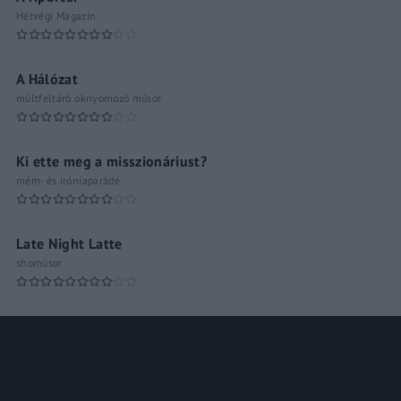
Hétvégi Magazin
A Hálózat
múltfeltáró oknyomozó műsor
Ki ette meg a misszionáriust?
mém- és iróniaparádé
Late Night Latte
shoműsor