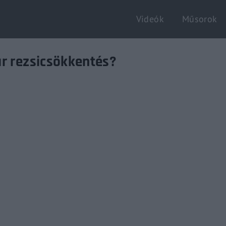
Videók
Műsorok
Login
Register
ar rezsicsökkentés?
e or Email Address
Enter / ESC visszatérés
rd
SIGN IN