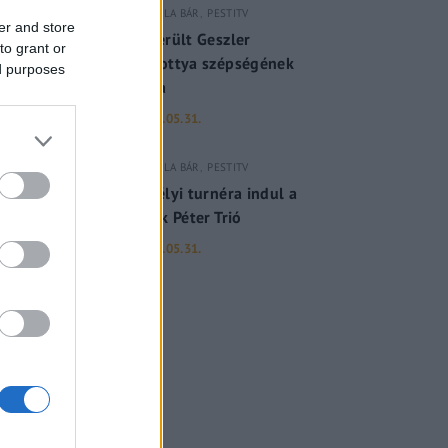
GERILLA BÁR
PESTITV
er and store
Kiderült Geszler
to grant or
Dorottya szépségének
ed purposes
titka
2022.05.31.
GERILLA BÁR
PESTITV
Erdélyi turnéra indul a
Sárik Péter Trió
2022.05.31.