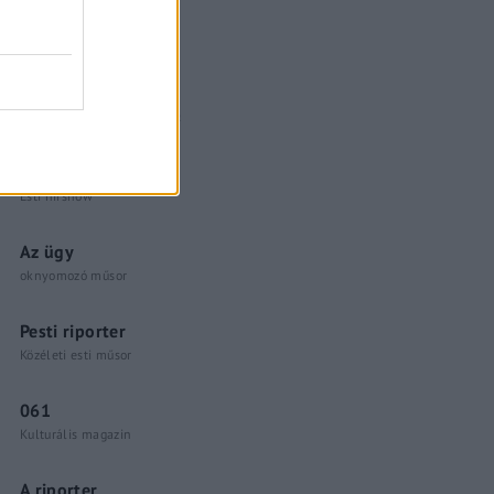
Küzdőtér
talk-show
Hópelyhek olvadása
Gerilla Bár
Esti hírshow
Az ügy
oknyomozó műsor
Pesti riporter
Közéleti esti műsor
061
Kulturális magazin
A riporter