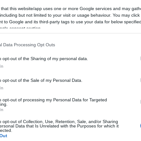
 that this website/app uses one or more Google services and may gath
including but not limited to your visit or usage behaviour. You may click 
 legújabb dala, A Három Királyfi, Három Királylány
 to Google and its third-party tags to use your data for below specifi
ogle consent section.
l Data Processing Opt Outs
o opt-out of the Sharing of my personal data.
a nőknek – FICSAK nőnapi online konferencia
In
o opt-out of the Sale of my Personal Data.
In
to opt-out of processing my Personal Data for Targeted
ing.
In
o opt-out of Collection, Use, Retention, Sale, and/or Sharing
ersonal Data that Is Unrelated with the Purposes for which it
lected.
ár
Out