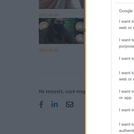
Google 
2021.03.09.
I want t
web or d
Trap kapitány a Gerilla b
I want t
purpose
2021.03.10.
I want 
I want t
web or d
Ha tetszett, oszd meg!
I want t
or app.
I want t
I want t
authenti