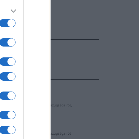
FŐCÍM
AJÁNLOTT VIDEÓK
Libernyákok
elemző műsor a baloldal hazugságairól
Görbe tükör a baloldalról
Számok és tények
elemző műsor a baloldal hazugságairól