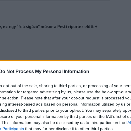
, ez egy “felcsigázó” műsor a Pesti riporter előtt +
 klipje és beszélgettünk Litkei Mátéval a vadvilág
Do Not Process My Personal Information
to opt-out of the sale, sharing to third parties, or processing of your per
formation for targeted advertising by us, please use the below opt-out s
r selection. Please note that after your opt-out request is processed y
eing interest-based ads based on personal information utilized by us or
ett Vivien és elindul a Pénz7 – Varga Vivien és Balogh
disclosed to third parties prior to your opt-out. You may separately opt-
losure of your personal information by third parties on the IAB’s list of
. This information may also be disclosed by us to third parties on the
IA
Participants
that may further disclose it to other third parties.