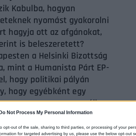
zik Kabulba, hogyan
ezeteknek nyomást gyakorolni
ért hagyja ott az afgánokat,
erint is beleszeretett?
pesten a Helsinki Bizottság
ra, mint a Humanista Párt EP-
el, hogy politikai pályán
y, hogy egyébként egy
 hogy ez nagyon messze áll
 hogyan lesz önálló politikai
Do Not Process My Personal Information
jobbikos férjét? Kicsoda
to opt-out of the sale, sharing to third parties, or processing of your per
formation for targeted advertising by us, please use the below opt-out s