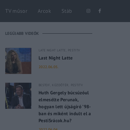
Keresés
TV műsor
Arcok
Stáb
LEGÚJABB VIDEÓK
LATE NIGHT LATTE
PESTITV
Last Night Latte
2022.06.05.
BESTOF
KÜZDŐTÉR
PESTITV
Huth Gergely búcsúzóul
elmesélte Perunak,
hogyan lett újságíró ’98-
ban és miként indult el a
PestiSrácok.hu?
2022.06.04.