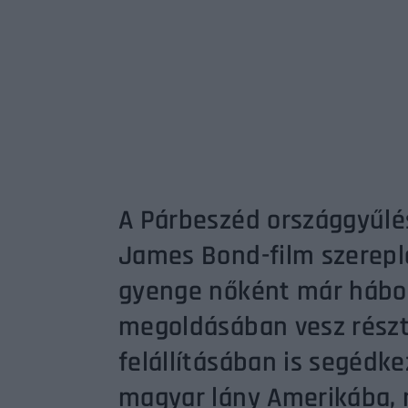
Re
By sign
A Párbeszéd országgyűlés
James Bond-film szereplő
gyenge nőként már hábor
megoldásában vesz részt
felállításában is segédke
magyar lány Amerikába, 