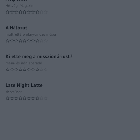
Hétvégi Magazin
A Hálózat
múltfeltáró oknyomozó műsor
Ki ette meg a misszionáriust?
mém- és iróniaparádé
Late Night Latte
shoműsor