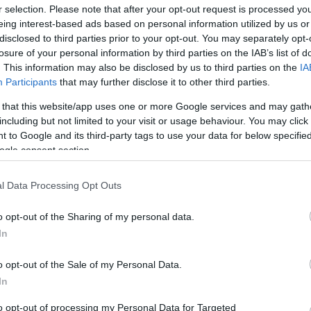
 politikusnő életrajzában
r selection. Please note that after your opt-out request is processed y
eing interest-based ads based on personal information utilized by us or
ssük a választ.
disclosed to third parties prior to your opt-out. You may separately opt-
losure of your personal information by third parties on the IAB’s list of
. This information may also be disclosed by us to third parties on the
IA
árbeszéd honlapján, rengeteg kérdés fogalmazódott
Participants
that may further disclose it to other third parties.
tikus a Szegedi Tudományegyetem kommunikáció
yetem jogi karán találta magát.
Saját bevallása
 that this website/app uses one or more Google services and may gath
t és amerikai lapoknak, illetve hírügynökségeknek
including but not limited to your visit or usage behaviour. You may click 
gi és politikai eseményeiről.
Ezután egy laza
 to Google and its third-party tags to use your data for below specifi
oz tartozó kutatóprogramnál kutatásvezetőként
ogle consent section.
fegyvereskonfliktus-megelőzési stratégiákról,
nyított kutatásokat,
jelentsen ez bármit is.
Az alig
l Data Processing Opt Outs
án három hónapot töltött Pakisztánban, ahol afgán
01. szeptember 11-i terrortámadás előtt sikerült
o opt-out of the Sharing of my personal data.
d Egyetemen vezetett kutatást
az afgán konfliktus
In
Az amerikai bombázások befejeztével Kabulba
 segített az afgán kormány felállításában (!),
majd
o opt-out of the Sale of my Personal Data.
vezethez, ahol egy országos emberi jogi felmérést
In
el az ország biztonsági helyzetének
bekapcsolódott a
Magyar Helsinki
to opt-out of processing my Personal Data for Targeted