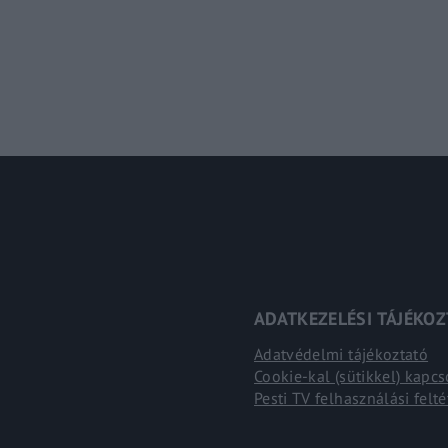
ADATKEZELÉSI TÁJÉKO
Adatvédelmi tájékoztató
Cookie-kal (sütikkel) kapc
Pesti TV felhasználási felté