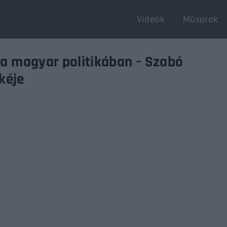
Videók
Műsorok
Login
Register
k a magyar politikában – Szabó
kéje
e or Email Address
Enter / ESC visszatérés
rd
SIGN IN