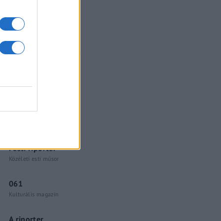
Küzdőtér
talk-show
Hópelyhek olvadása
Gerilla Bár
Esti hírshow
Az ügy
oknyomozó műsor
Pesti riporter
Közéleti esti műsor
061
Kulturális magazin
A riporter