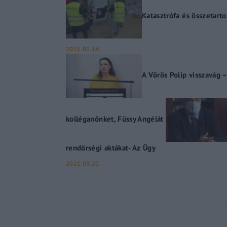
Katasztrófa és összetart
2021.01.14.
A Vörös Polip visszavág –
kolléganőnket, Füssy Angélát
rendőrségi aktákat- Az Ügy
2021.03.20.