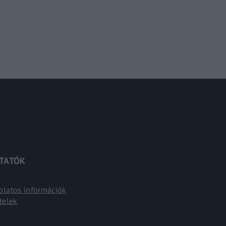
ZTATÓK
solatos információk
telek