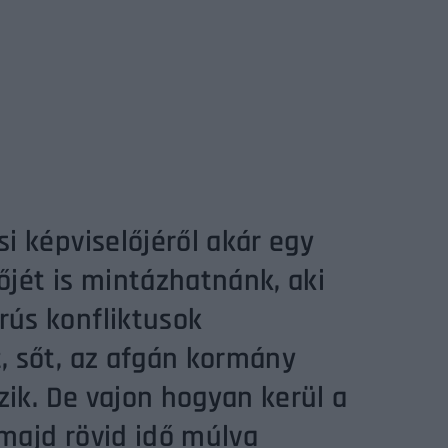
Lost Your P
member Me
ing in, you agree to
our terms and conditions
and our
privacy policy
.
i képviselőjéről akár egy
jét is mintázhatnánk, aki
ús konfliktusok
, sőt, az afgán kormány
zik. De vajon hogyan kerül a
majd rövid idő múlva