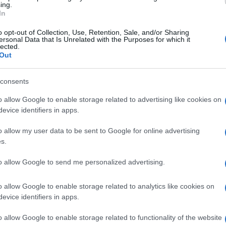
te a szervezet menekültprogramjának nemzetközi
ing.
ak
Szabó Tímea élete a 2000-es években,
de nézzünk
In
 adatok milyen összefüggéseket rejtenek valójában.
o opt-out of Collection, Use, Retention, Sale, and/or Sharing
ersonal Data that Is Unrelated with the Purposes for which it
lected.
tod a PestiTV létezését!”
Out
consents
o allow Google to enable storage related to advertising like cookies on
evice identifiers in apps.
o allow my user data to be sent to Google for online advertising
s.
ítési láz ellen és Szombathelyé az ország legdrágábban
to allow Google to send me personalized advertising.
o allow Google to enable storage related to analytics like cookies on
evice identifiers in apps.
o allow Google to enable storage related to functionality of the website