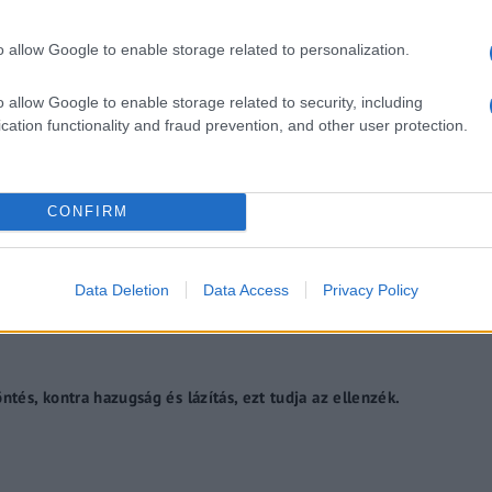
kal
o allow Google to enable storage related to personalization.
o allow Google to enable storage related to security, including
cation functionality and fraud prevention, and other user protection.
Abortusz és alkotmány
CONFIRM
ak úgy forrnak az indulatok!- Az Ügy
Data Deletion
Data Access
Privacy Policy
ntés, kontra hazugság és lázítás, ezt tudja az ellenzék.