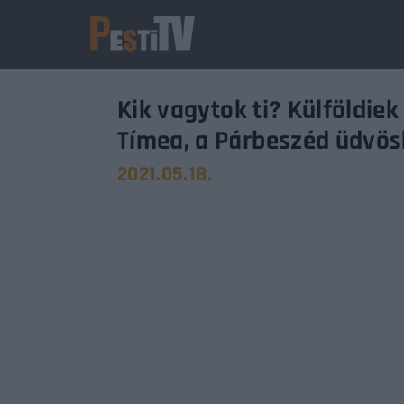
Kik vagytok ti? Külföldie
Tímea, a Párbeszéd üdvös
2021.05.18.
Usernam
Passwo