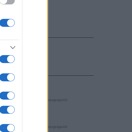
FŐCÍM
AJÁNLOTT VIDEÓK
Libernyákok
elemző műsor a baloldal hazugságairól
Görbe tükör a baloldalról
Számok és tények
elemző műsor a baloldal hazugságairól