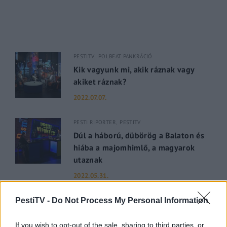
PESTITV
POLBEAT PANKRÁCIÓ
Kik vagyunk mi, akik ráznak vagy
akiket ráznak?
2022.07.07.
PESTI RIPORTER
PESTITV
Dúl a háború, dübörög a Balaton és
hiába a majomhimlő, a magyarok
utaznak
2022.05.31.
PestiTV -
Do Not Process My Personal Information
GERILLA BÁR
PESTITV
Kiderült Geszler Dorottya
szépségének titka
If you wish to opt-out of the sale, sharing to third parties, or