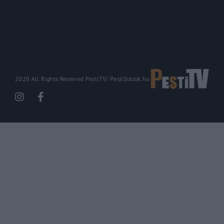
2020 All Rights Reserved PestiTV/
PestiSrácok.hu