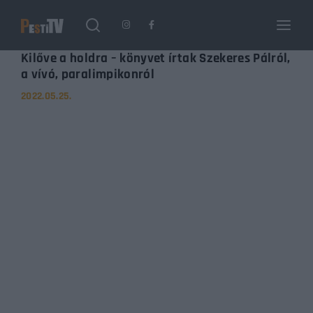
Login
Register
Kilőve a holdra – könyvet írtak Szekeres Pálról,
a vívó, paralimpikonról
2022.05.25.
Username or Email Address
Enter / ESC visszatérés
Password
SIGN IN
Remember Me