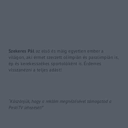
By signing in, you agree to
our terms and conditions
and o
Szekeres Pál
az első és máig egyetlen ember a
világon, aki érmet szerzett olimpián és paralimpián is,
ép és kerekesszékes sportolóként is. Érdemes
visszanézni a teljes adást!
“Köszönjük, hogy a reklám megnézésével támogatod a
PestiTV létezését!”