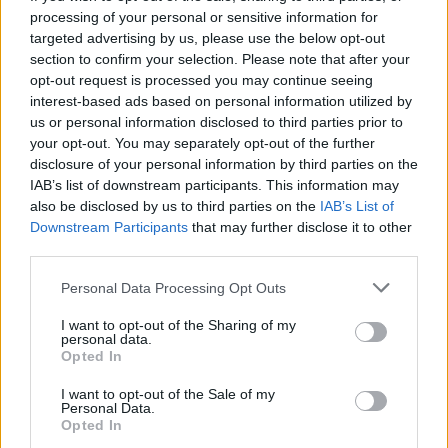
processing of your personal or sensitive information for
2022.05.31.
targeted advertising by us, please use the below opt-out
section to confirm your selection. Please note that after your
GERILLA BÁR
PESTITV
opt-out request is processed you may continue seeing
Erdélyi turnéra indul a Sárik Péter
interest-based ads based on personal information utilized by
us or personal information disclosed to third parties prior to
Trió
your opt-out. You may separately opt-out of the further
2022.05.31.
disclosure of your personal information by third parties on the
IAB’s list of downstream participants. This information may
also be disclosed by us to third parties on the
IAB’s List of
Downstream Participants
that may further disclose it to other
third parties.
Please note that this website/app uses one or more Google
Personal Data Processing Opt Outs
services and may gather and store information including but
not limited to your visit or usage behaviour. You may click to
I want to opt-out of the Sharing of my
personal data.
grant or deny consent to Google and its third-party tags to
Opted In
use your data for below specified purposes in below Google
consent section.
I want to opt-out of the Sale of my
Personal Data.
Opted In