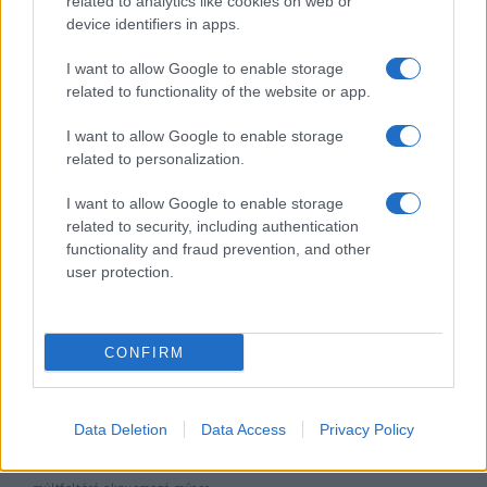
related to analytics like cookies on web or
device identifiers in apps.
Gerilla Bár
I want to allow Google to enable storage
Esti hírshow
related to functionality of the website or app.
Az ügy
I want to allow Google to enable storage
oknyomozó műsor
related to personalization.
I want to allow Google to enable storage
Pesti riporter
related to security, including authentication
Közéleti esti műsor
functionality and fraud prevention, and other
user protection.
061
Kulturális magazin
CONFIRM
A riporter
Hétvégi Magazin
Data Deletion
Data Access
Privacy Policy
A Hálózat