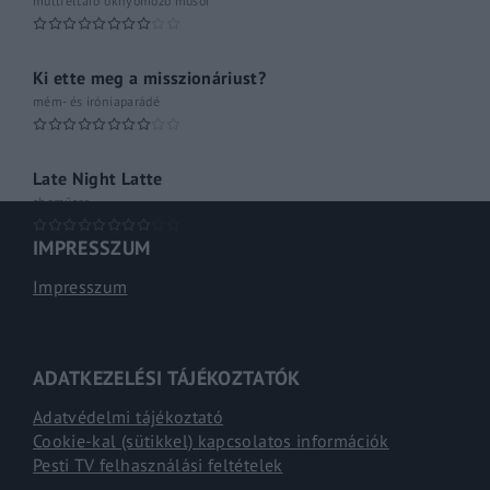
múltfeltáró oknyomozó műsor
Ki ette meg a misszionáriust?
mém- és iróniaparádé
Late Night Latte
shoműsor
IMPRESSZUM
Impresszum
ADATKEZELÉSI TÁJÉKOZTATÓK
Adatvédelmi tájékoztató
Cookie-kal (sütikkel) kapcsolatos információk
Pesti TV felhasználási feltételek