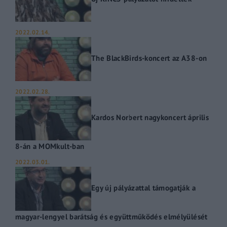
2022.02.14.
The BlackBirds-koncert az A38-on
2022.02.28.
Kardos Norbert nagykoncert április
8-án a MOMkult-ban
2022.03.01.
Egy új pályázattal támogatják a
magyar-lengyel barátság és együttműködés elmélyülését