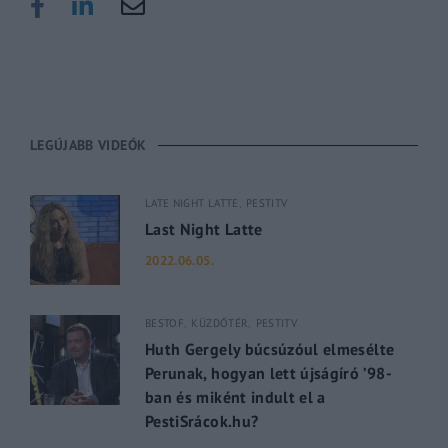
LEGÚJABB VIDEÓK
LATE NIGHT LATTE
PESTITV
Last Night Latte
2022.06.05.
BESTOF
KÜZDŐTÉR
PESTITV
Huth Gergely búcsúzóul elmesélte
Perunak, hogyan lett újságíró ’98-
ban és miként indult el a
PestiSrácok.hu?