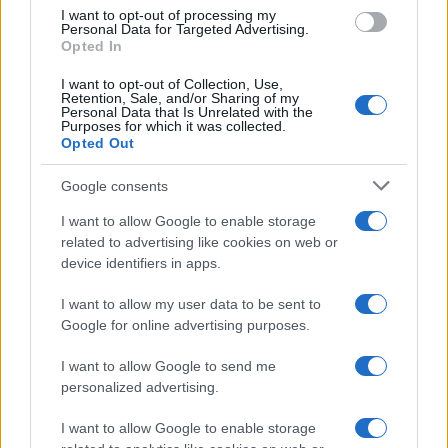
I want to opt-out of processing my
Personal Data for Targeted Advertising.
FŐCÍM
Opted In
I want to opt-out of Collection, Use,
Retention, Sale, and/or Sharing of my
Personal Data that Is Unrelated with the
Purposes for which it was collected.
Opted Out
AJÁNLOTT VIDEÓK
Google consents
I want to allow Google to enable storage
Libernyákok
related to advertising like cookies on web or
elemző műsor a baloldal hazugságairól
Görbe tükör a baloldalról
device identifiers in apps.
Számok és tények
I want to allow my user data to be sent to
elemző műsor a baloldal hazugságairól
Google for online advertising purposes.
I want to allow Google to send me
Küzdőtér
personalized advertising.
talk-show
I want to allow Google to enable storage
Hópelyhek olvadása