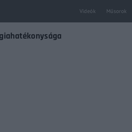
Videók
Műsorok
Login
Register
rgiahatékonysága
e or Email Address
Enter / ESC visszatérés
rd
SIGN IN