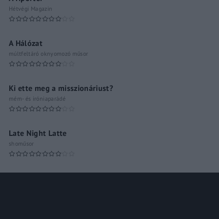
Hétvégi Magazin
A Hálózat
múltfeltáró oknyomozó műsor
Ki ette meg a misszionáriust?
mém- és iróniaparádé
Late Night Latte
shoműsor