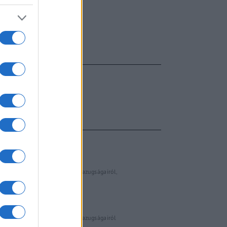
FŐCÍM
AJÁNLOTT VIDEÓK
Libernyákok
elemző műsor a baloldal hazugságairól
Görbe tükör a baloldalról
Számok és tények
elemző műsor a baloldal hazugságairól