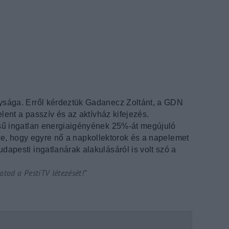
Lost Your P
member Me
ing in, you agree to
our terms and conditions
and our
privacy policy
.
ysága. Erről kérdeztük Gadanecz Zoltánt, a GDN
elent a passzív és az aktívház kifejezés.
ésű ingatlan energiaigényének 25%-át megújuló
tette, hogy egyre nő a napkollektorok és a napelemet
apesti ingatlanárak alakulásáról is volt szó a
tod a PestiTV létezését!”