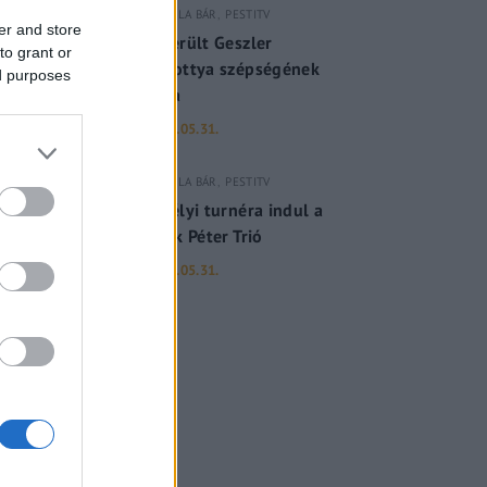
GERILLA BÁR
PESTITV
er and store
Kiderült Geszler
to grant or
Dorottya szépségének
ed purposes
titka
2022.05.31.
GERILLA BÁR
PESTITV
Erdélyi turnéra indul a
Sárik Péter Trió
2022.05.31.