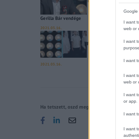
Több mint 250 ezren tölt
Google 
Gerilla Bár vendége
I want t
2021.03.16.
web or d
I want t
Polihisztor Audiopoeta – 
purpose
I want 
2021.03.16.
I want t
web or d
I want t
or app.
Ha tetszett, oszd meg!
I want t
I want t
authenti