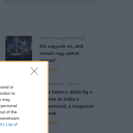
PESTITV
POLBEAT PANKRÁCIÓ
Kik vagyunk mi, akik
ráznak vagy akiket
ráznak?
2022.07.07.
PESTI RIPORTER
PESTITV
sonal or
Dúl a háború, dübörög a
ection to
Balaton és hiába a
ou may
majomhimlő, a magyarok
 personal
out of the
utaznak
 downstream
2022.05.31.
B’s List of