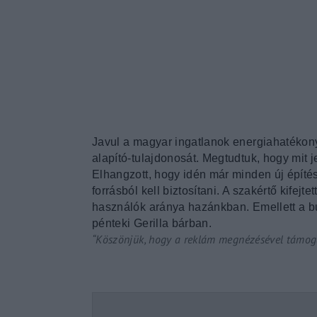
Re
By sign
Javul a magyar ingatlanok energiahatékon
alapító-tulajdonosát. Megtudtuk, hogy mit j
Elhangzott, hogy idén már minden új épít
forrásból kell biztosítani. A szakértő kifej
használók aránya hazánkban. Emellett a bud
pénteki Gerilla bárban.
“Köszönjük, hogy a reklám megnézésével támoga