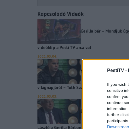
Kapcsolódó Videók
Gerilla bár – Mondjuk úgy
videóklip a Pesti TV arcaival
2021.03.04.
PestiTV -
Megjelent Ya Ou legújabb
If you wish 
világnapjáról – Tóth Szabi a Gerilla bárban
sensitive in
2021.03.03.
confirm you
continue se
information 
Édesapja nyomdokaiba lép
further disc
participants
László a Gerilla Bárban
Downstream 