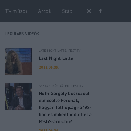
Keresés
TV műsor
Arcok
Stáb
LEGÚJABB VIDEÓK
LATE NIGHT LATTE
PESTITV
Last Night Latte
2022.06.05.
BESTOF
KÜZDŐTÉR
PESTITV
Huth Gergely búcsúzóul
elmesélte Perunak,
hogyan lett újságíró ’98-
ban és miként indult el a
PestiSrácok.hu?
2022.06.04.