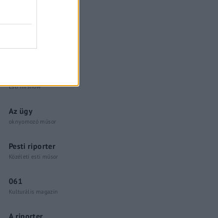
Küzdőtér
talk-show
Hópelyhek olvadása
Gerilla Bár
Esti hírshow
Az ügy
oknyomozó műsor
Pesti riporter
Közéleti esti műsor
061
Kulturális magazin
A riporter