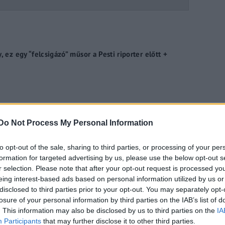
, ez egy “felcsigázó” műsor a Pesti riporter előtt +
Do Not Process My Personal Information
 klipje és beszélgettünk Litkei Mátéval a vadvilág
to opt-out of the sale, sharing to third parties, or processing of your per
formation for targeted advertising by us, please use the below opt-out s
r selection. Please note that after your opt-out request is processed y
eing interest-based ads based on personal information utilized by us or
disclosed to third parties prior to your opt-out. You may separately opt-
ett Vivien és elindul a Pénz7 – Varga Vivien és Balogh
losure of your personal information by third parties on the IAB’s list of
. This information may also be disclosed by us to third parties on the
IA
Participants
that may further disclose it to other third parties.