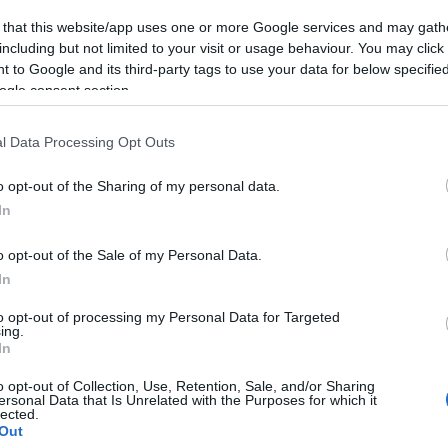
 that this website/app uses one or more Google services and may gath
including but not limited to your visit or usage behaviour. You may click 
 to Google and its third-party tags to use your data for below specifi
 legújabb dala, A Három Királyfi, Három Királylány
ogle consent section.
l Data Processing Opt Outs
o opt-out of the Sharing of my personal data.
In
 és szabadságharc- Ligeti Dávid a Gerilla Bárban
o opt-out of the Sale of my Personal Data.
In
to opt-out of processing my Personal Data for Targeted
k 2021-re – Éliás Gyula a Gerilla Bár vendége
ing.
In
o opt-out of Collection, Use, Retention, Sale, and/or Sharing
ersonal Data that Is Unrelated with the Purposes for which it
lected.
Out