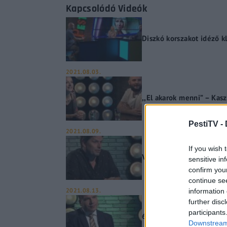
Kapcsolódó Videók
Diszkó korszakot idéző kl
2021.08.03.
,,El akarok menni” – Kas
PestiTV -
2021.08.09.
If you wish 
Vadonatúj dalt készített 
sensitive in
confirm you
continue se
2021.08.13.
information 
further disc
participants
6. alkalommal rendezik 
Downstream 