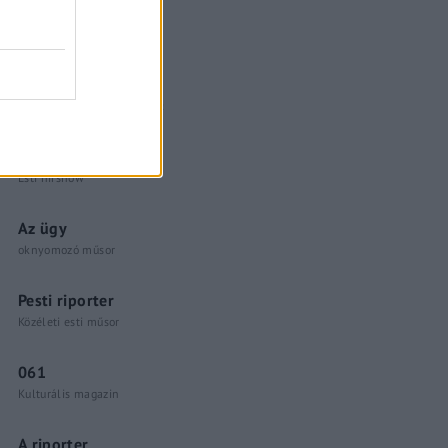
Küzdőtér
talk-show
Hópelyhek olvadása
Gerilla Bár
Esti hírshow
Az ügy
oknyomozó műsor
Pesti riporter
Közéleti esti műsor
061
Kulturális magazin
A riporter