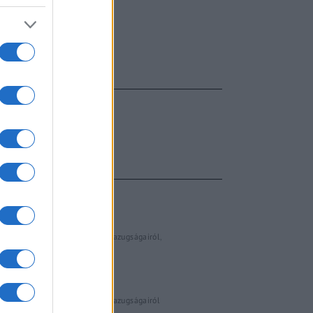
FŐCÍM
AJÁNLOTT VIDEÓK
Libernyákok
elemző műsor a baloldal hazugságairól
Görbe tükör a baloldalról
Számok és tények
elemző műsor a baloldal hazugságairól