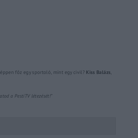
Lost Your P
member Me
ing in, you agree to
our terms and conditions
and our
privacy policy
.
ppen főz egy sportoló, mint egy civil?
Kiss Balázs
,
tod a PestiTV létezését!”