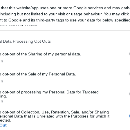
 that this website/app uses one or more Google services and may gath
including but not limited to your visit or usage behaviour. You may click 
 to Google and its third-party tags to use your data for below specifi
ogle consent section.
a 2021 díjait
l Data Processing Opt Outs
o opt-out of the Sharing of my personal data.
In
Andor koncert
o opt-out of the Sale of my Personal Data.
In
to opt-out of processing my Personal Data for Targeted
 indított!
ing.
In
o opt-out of Collection, Use, Retention, Sale, and/or Sharing
ersonal Data that Is Unrelated with the Purposes for which it
lected.
Out
Klárisok lemezbemutató