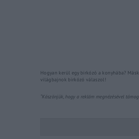
Re
By sign
Hogyan kerül egy birkózó a konyhába? Máské
világbajnok birkózó válaszol!
“Köszönjük, hogy a reklám megnézésével támoga