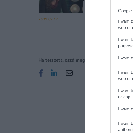
Google 
2021.09.17.
I want t
web or d
I want t
purpose
I want 
Ha tetszett, oszd meg!
I want t
web or d
I want t
or app.
I want t
I want t
authenti