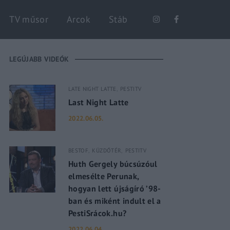
Keresés
TV műsor
Arcok
Stáb
LEGÚJABB VIDEÓK
LATE NIGHT LATTE
PESTITV
Last Night Latte
2022.06.05.
BESTOF
KÜZDŐTÉR
PESTITV
Huth Gergely búcsúzóul
elmesélte Perunak,
hogyan lett újságíró ’98-
ban és miként indult el a
PestiSrácok.hu?
2022.06.04.