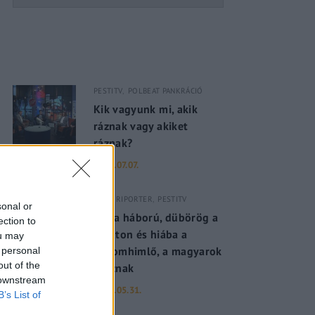
PESTITV
POLBEAT PANKRÁCIÓ
Kik vagyunk mi, akik
ráznak vagy akiket
ráznak?
2022.07.07.
PESTI RIPORTER
PESTITV
sonal or
Dúl a háború, dübörög a
ection to
Balaton és hiába a
ou may
majomhimlő, a magyarok
 personal
out of the
utaznak
 downstream
2022.05.31.
B’s List of