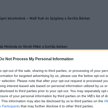
ipet készítettek – Wolf Kati és Spigiboy a Gerilla Bárban
zás Melinda és Vendi Máté a Gerilla bárban
Do Not Process My Personal Information
to opt-out of the sale, sharing to third parties, or processing of your per
a Sax-O-Funk – Csányi István a Gerilla Bárban
formation for targeted advertising by us, please use the below opt-out s
r selection. Please note that after your opt-out request is processed y
eing interest-based ads based on personal information utilized by us or
disclosed to third parties prior to your opt-out. You may separately opt-
losure of your personal information by third parties on the IAB’s list of
. This information may also be disclosed by us to third parties on the
IA
meg a Nemzetközi Fúvós Napok Fesztivált2021.
Participants
that may further disclose it to other third parties.