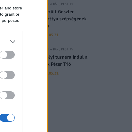
GERILLA BÁR
PESTITV
er and store
Kiderült Geszler
to grant or
Dorottya szépségének
ed purposes
titka
2022.05.31.
GERILLA BÁR
PESTITV
Erdélyi turnéra indul a
Sárik Péter Trió
2022.05.31.