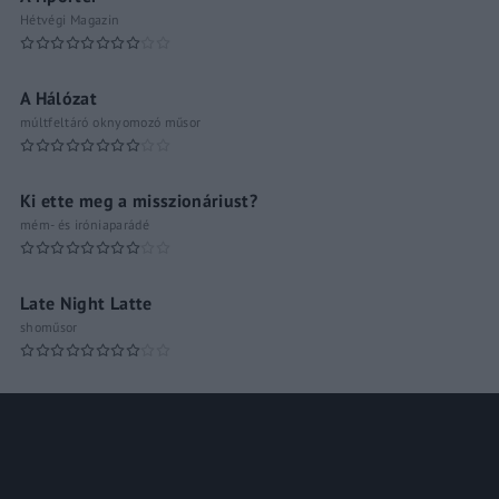
Hétvégi Magazin
A Hálózat
múltfeltáró oknyomozó műsor
Ki ette meg a misszionáriust?
mém- és iróniaparádé
Late Night Latte
shoműsor