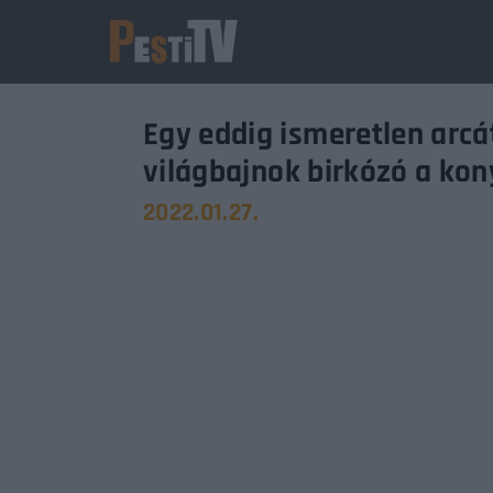
Egy eddig ismeretlen arcá
világbajnok birkózó a ko
2022.01.27.
Usernam
Passwo