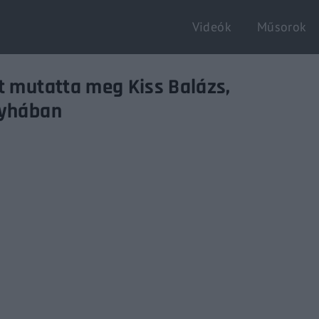
Videók
Műsorok
Login
Register
t mutatta meg Kiss Balázs,
nyhában
e or Email Address
Enter / ESC visszatérés
rd
SIGN IN