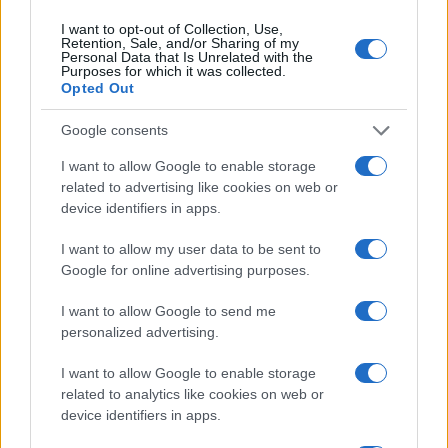
I want to opt-out of Collection, Use,
Retention, Sale, and/or Sharing of my
Personal Data that Is Unrelated with the
Purposes for which it was collected.
Opted Out
AJÁNLOTT VIDEÓK
Google consents
Libernyákok
I want to allow Google to enable storage
elemző műsor a baloldal hazugságairól
Görbe tükör a baloldalról
related to advertising like cookies on web or
device identifiers in apps.
Számok és tények
elemző műsor a baloldal hazugságairól
I want to allow my user data to be sent to
Google for online advertising purposes.
Küzdőtér
I want to allow Google to send me
talk-show
personalized advertising.
Hópelyhek olvadása
I want to allow Google to enable storage
related to analytics like cookies on web or
device identifiers in apps.
Gerilla Bár
Esti hírshow