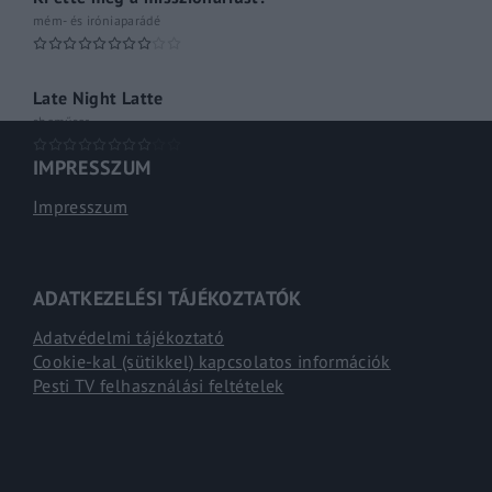
mém- és iróniaparádé
Late Night Latte
shoműsor
IMPRESSZUM
Impresszum
ADATKEZELÉSI TÁJÉKOZTATÓK
Adatvédelmi tájékoztató
Cookie-kal (sütikkel) kapcsolatos információk
Pesti TV felhasználási feltételek