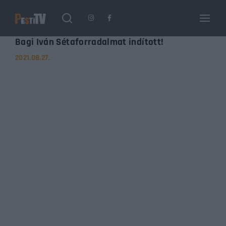
Login
Register
Bagi Iván Sétaforradalmat indított!
2021.08.27.
Username or Email Address
Enter / ESC visszatérés
Password
SIGN IN
Remember Me