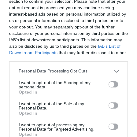
section to confirm your selection. Please note that after your
GERILLA BÁR
PESTITV
opt-out request is processed you may continue seeing
Erdélyi turnéra indul a Sárik Péter
interest-based ads based on personal information utilized by
Trió
us or personal information disclosed to third parties prior to
2022.05.31.
your opt-out. You may separately opt-out of the further
disclosure of your personal information by third parties on the
IAB’s list of downstream participants. This information may
also be disclosed by us to third parties on the
IAB’s List of
Downstream Participants
that may further disclose it to other
third parties.
Please note that this website/app uses one or more Google
Personal Data Processing Opt Outs
services and may gather and store information including but
not limited to your visit or usage behaviour. You may click to
I want to opt-out of the Sharing of my
personal data.
grant or deny consent to Google and its third-party tags to
Opted In
use your data for below specified purposes in below Google
consent section.
I want to opt-out of the Sale of my
Personal Data.
Opted In
I want to opt-out of processing my
FŐCÍM
Personal Data for Targeted Advertising.
Opted In