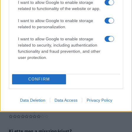
I want to allow Google to enable storage
related to functionality of the website or app.
Az ügy
oknyomozó műsor
I want to allow Google to enable storage
related to personalization.
Pesti riporter
I want to allow Google to enable storage
Közéleti esti műsor
related to security, including authentication
functionality and fraud prevention, and other
061
user protection.
Kulturális magazin
A riporter
CONFIRM
Hétvégi Magazin
Data Deletion
Data Access
Privacy Policy
A Hálózat
múltfeltáró oknyomozó műsor
Ki ette meg a misszionáriust?