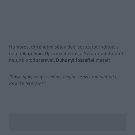
By signing in, you agree to
our terms and conditions
and o
Humoros, történelmi sétavideó-sorozatot indított a
neten
Bagi Iván
. Új sorozatukról, a Sétaforradalomról
nálunk producerével,
Duhonyi
Józseffel
mesélt.
“Köszönjük, hogy a reklám megnézésével támogatod a
PestiTV létezését!”