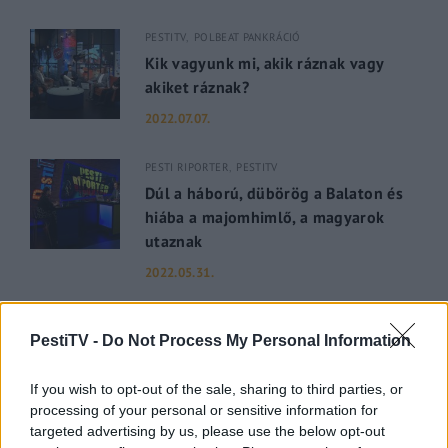
PESTITV
POLBEAT PANKRÁCIÓ
Kik vagyunk mi, akik ráznak vagy
akiket ráznak?
2022.07.07.
PESTI RIPORTER
PESTITV
Dúl a háború, dübörög a Balaton és
hiába a majomhimlő, a magyarok
utaznak
2022.05.31.
GERILLA BÁR
PESTITV
PestiTV -
Do Not Process My Personal Information
Kiderült Geszler Dorottya
szépségének titka
If you wish to opt-out of the sale, sharing to third parties, or
2022.05.31.
processing of your personal or sensitive information for
targeted advertising by us, please use the below opt-out