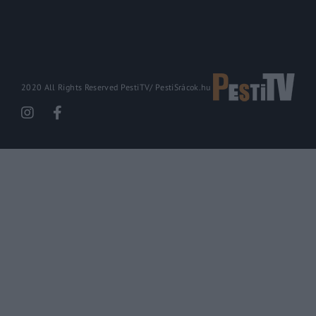
2020 All Rights Reserved PestiTV/
PestiSrácok.hu