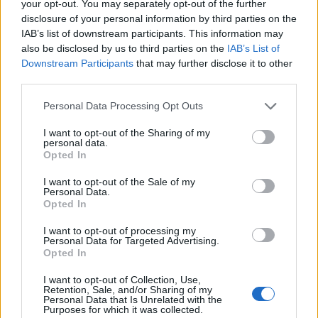
your opt-out. You may separately opt-out of the further
disclosure of your personal information by third parties on the
GERILLA BÁR
PESTITV
IAB’s list of downstream participants. This information may
Erdélyi turnéra indul a Sárik Péter
also be disclosed by us to third parties on the
IAB’s List of
Downstream Participants
that may further disclose it to other
Trió
third parties.
2022.05.31.
Please note that this website/app uses one or more Google
Personal Data Processing Opt Outs
services and may gather and store information including but
not limited to your visit or usage behaviour. You may click to
I want to opt-out of the Sharing of my
personal data.
grant or deny consent to Google and its third-party tags to
Opted In
use your data for below specified purposes in below Google
consent section.
I want to opt-out of the Sale of my
Personal Data.
Opted In
I want to opt-out of processing my
Personal Data for Targeted Advertising.
Opted In
I want to opt-out of Collection, Use,
Retention, Sale, and/or Sharing of my
Personal Data that Is Unrelated with the
Purposes for which it was collected.