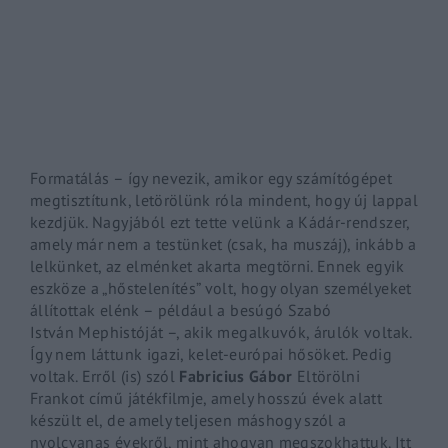
By signing in, you agree to
our terms and conditions
and o
Formatálás
– így nevezik, amikor egy számítógépet
megtisztítunk, letörölünk róla mindent, hogy új lappal
kezdjük. Nagyjából ezt tette velünk a Kádár-rendszer,
amely már nem a testünket (csak, ha muszáj), inkább a
lelkünket, az elménket akarta megtörni. Ennek egyik
eszköze a „hőstelenítés” volt, hogy olyan személyeket
állítottak elénk – például a besúgó Szabó
István
Mephistóját
–, akik megalkuvók, árulók voltak.
Így nem láttunk igazi, kelet-európai hősöket. Pedig
voltak. Erről (is) szól
Fabricius Gábor
Eltörölni
Frankot című játékfilmje, amely hosszú évek alatt
készült el, de amely teljesen máshogy szól a
nyolcvanas évekről, mint ahogyan megszokhattuk. Itt