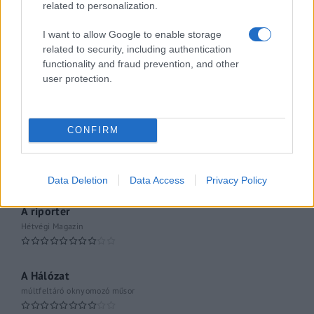
related to personalization.
Gerilla Bár
Esti hírshow
I want to allow Google to enable storage
related to security, including authentication
Az ügy
functionality and fraud prevention, and other
oknyomozó műsor
user protection.
Pesti riporter
Közéleti esti műsor
CONFIRM
061
Kulturális magazin
Data Deletion
Data Access
Privacy Policy
A riporter
Hétvégi Magazin
A Hálózat
múltfeltáró oknyomozó műsor