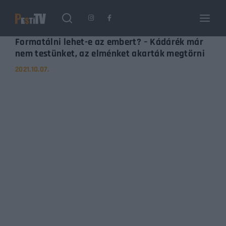
Login
Register
Formatálni lehet-e az embert? – Kádárék már
nem testünket, az elménket akarták megtörni
2021.10.07.
Username or Email Address
Enter / ESC visszatérés
Password
SIGN IN
Remember Me