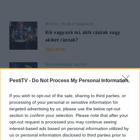
PESTITV
POLBEAT PANKRÁCIÓ
Kik vagyunk mi, akik ráznak vagy
akiket ráznak?
2022.07.07.
PESTI RIPORTER
PESTITV
Dúl a háború, dübörög a Balaton és
hiába a majomhimlő, a magyarok
PestiTV -
Do Not Process My Personal Information
utaznak
If you wish to opt-out of the sale, sharing to third parties, or
2022.05.31.
processing of your personal or sensitive information for
targeted advertising by us, please use the below opt-out
GERILLA BÁR
PESTITV
section to confirm your selection. Please note that after your
Kiderült Geszler Dorottya
opt-out request is processed you may continue seeing
szépségének titka
interest-based ads based on personal information utilized by
us or personal information disclosed to third parties prior to
2022.05.31.