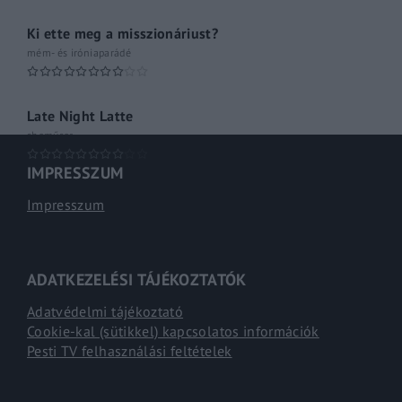
Ki ette meg a misszionáriust?
mém- és iróniaparádé
Late Night Latte
shoműsor
IMPRESSZUM
Impresszum
ADATKEZELÉSI TÁJÉKOZTATÓK
Adatvédelmi tájékoztató
Cookie-kal (sütikkel) kapcsolatos információk
Pesti TV felhasználási feltételek