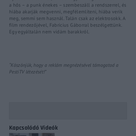
a hős – a punk énekes – szembeszáll a rendszerrel, és
hiába akarják megvenni, megfélemlíteni, hiába verik
meg, semmi sem használ. Talán csak az elektrosokk. A
film rendezőjével, Fabricius Gáborral beszélgettünk.
Egy egyáltalán nem vidám barakkról.
“Köszönjük, hogy a reklám megnézésével támogatod a
PestiTV létezését!”
Kapcsolódó Videók