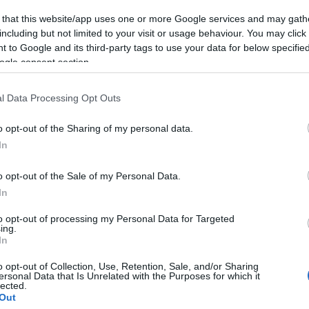
et – Alin Nicuta és Mihály Csaba a Gerilla Bárban
 that this website/app uses one or more Google services and may gath
including but not limited to your visit or usage behaviour. You may click 
 to Google and its third-party tags to use your data for below specifi
ogle consent section.
ot alkotott – Kirchknopf Gergő a Gerilla Bárban
l Data Processing Opt Outs
o opt-out of the Sharing of my personal data.
In
ridge Pop – Hajdu Erik frontember és Bauer Attila
o opt-out of the Sale of my Personal Data.
In
to opt-out of processing my Personal Data for Targeted
ing.
In
a Sugarloaf – Muri Enikő énekesnő és Tóth Szabolcs
o opt-out of Collection, Use, Retention, Sale, and/or Sharing
ersonal Data that Is Unrelated with the Purposes for which it
lected.
Out