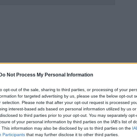
szik az Exopop zenekar
Do Not Process My Personal Information
to opt-out of the sale, sharing to third parties, or processing of your per
formation for targeted advertising by us, please use the below opt-out s
ztkommunista médiaátmentésről – Gerilla Bár
r selection. Please note that after your opt-out request is processed y
eing interest-based ads based on personal information utilized by us or
disclosed to third parties prior to your opt-out. You may separately opt-
losure of your personal information by third parties on the IAB’s list of
. This information may also be disclosed by us to third parties on the
IA
Participants
that may further disclose it to other third parties.