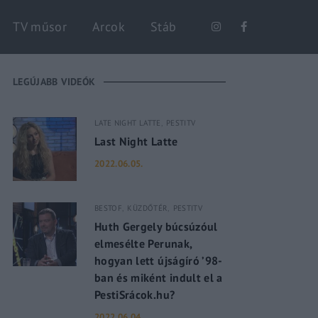
Keresés
TV műsor
Arcok
Stáb
LEGÚJABB VIDEÓK
LATE NIGHT LATTE
PESTITV
Last Night Latte
2022.06.05.
BESTOF
KÜZDŐTÉR
PESTITV
Huth Gergely búcsúzóul
elmesélte Perunak,
hogyan lett újságíró ’98-
ban és miként indult el a
PestiSrácok.hu?
2022.06.04.