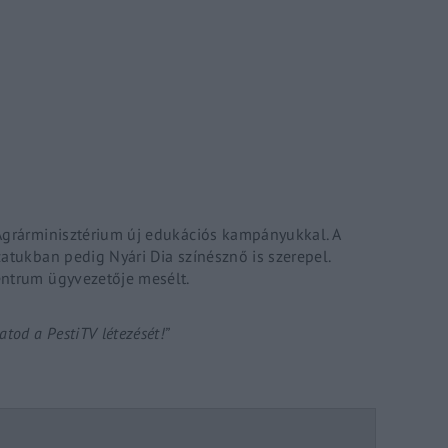
Lost Your P
member Me
ing in, you agree to
our terms and conditions
and our
privacy policy
.
Agrárminisztérium új edukációs kampányukkal. A
atukban pedig Nyári Dia színésznő is szerepel.
entrum ügyvezetője mesélt.
tod a PestiTV létezését!”