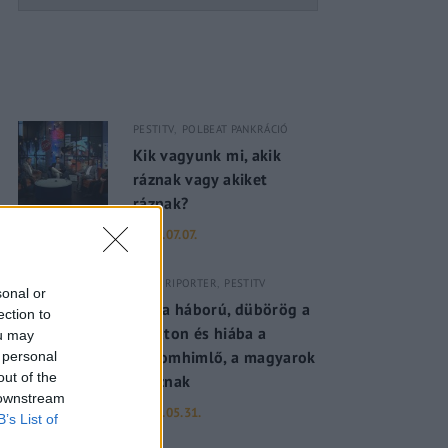
PESTITV
POLBEAT PANKRÁCIÓ
Kik vagyunk mi, akik
ráznak vagy akiket
ráznak?
2022.07.07.
PESTI RIPORTER
PESTITV
sonal or
Dúl a háború, dübörög a
ection to
Balaton és hiába a
ou may
majomhimlő, a magyarok
 personal
out of the
utaznak
 downstream
2022.05.31.
B’s List of