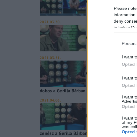
Vendégünk volt a 4S Stre
Please note
information 
deny consent
2021.03.30.
in below Go
Az Ocho Macho ismét nagy
Persona
I want t
2021.03.31.
Opted 
Vendégünk volt a Chain B
I want t
Opted 
dobos a Gerilla Bárban
I want 
2021.04.06.
Advertis
Opted 
Új klippel jelentkezett 
I want t
of my P
was col
Opted 
zenész a Gerilla Bárban