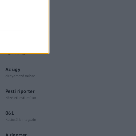
Küzdőtér
talk-show
Hópelyhek olvadása
Gerilla Bár
Esti hírshow
Az ügy
oknyomozó műsor
Pesti riporter
Közéleti esti műsor
061
Kulturális magazin
A riporter