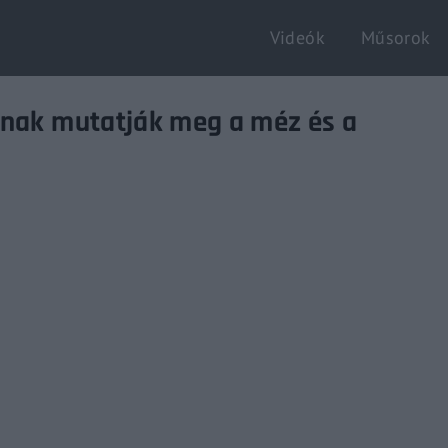
Videók
Műsorok
Login
Register
knak mutatják meg a méz és a
e or Email Address
Enter / ESC visszatérés
rd
SIGN IN