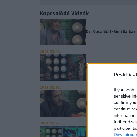
Kapcsolódó Videók
Dr. Rusz Edit- Gerilla bár
2021.03.09.
Alternatív rockzenét ját
PestiTV -
2021.03.11.
If you wish 
sensitive in
Mező Gábor könyve a pos
confirm you
continue se
information 
further disc
2021.03.22.
participants
Downstream 