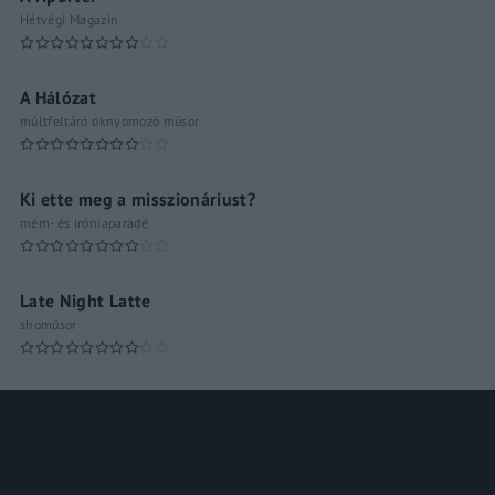
Hétvégi Magazin
A Hálózat
múltfeltáró oknyomozó műsor
Ki ette meg a misszionáriust?
mém- és iróniaparádé
Late Night Latte
shoműsor