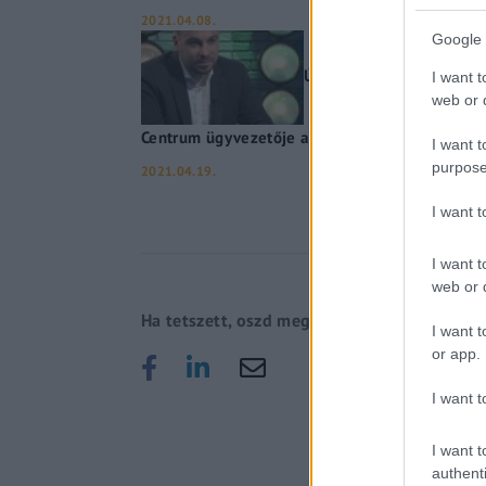
2021.04.08.
Google 
Újabb mérföldkő a magya
I want t
web or d
Centrum ügyvezetője a Gerilla Bárban
I want t
purpose
2021.04.19.
I want 
I want t
web or d
Ha tetszett, oszd meg!
I want t
or app.
I want t
I want t
authenti