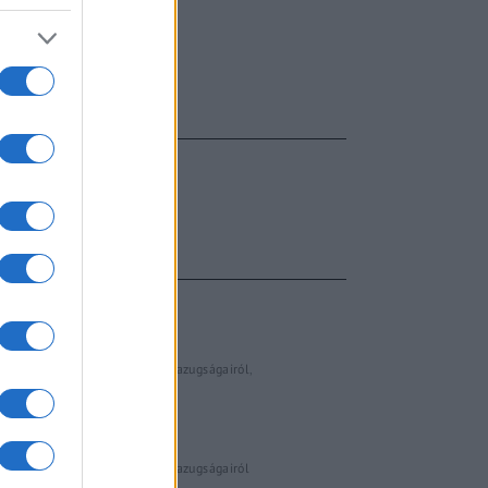
FŐCÍM
AJÁNLOTT VIDEÓK
Libernyákok
elemző műsor a baloldal hazugságairól
Görbe tükör a baloldalról
Számok és tények
elemző műsor a baloldal hazugságairól