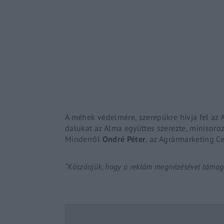
Re
By sign
A méhek védelmére, szerepükre hívja fel az 
dalukat az Alma együttes szerezte, minisoroz
Minderről
Ondré
Péter
, az Agrármarketing C
“Köszönjük, hogy a reklám megnézésével támoga