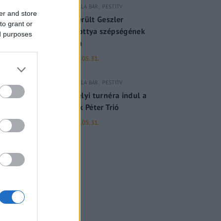
GERILLA BÁR
PESTITV
er and store
Kiderült Geszler
to grant or
Dorottya szépségének
ed purposes
titka
2022.05.31.
GERILLA BÁR
PESTITV
Erdélyi turnéra indul a
Sárik Péter Trió
2022.05.31.