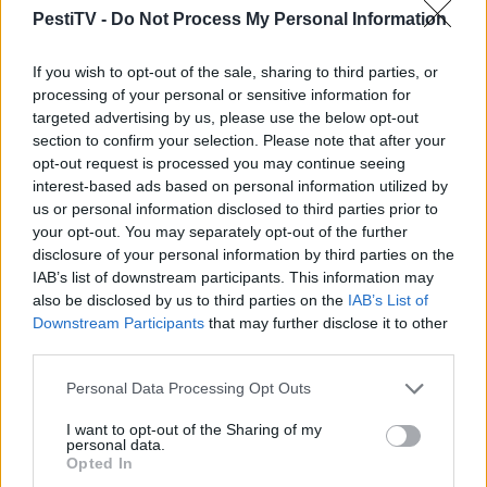
PestiTV -
Do Not Process My Personal Information
GERILLA BÁR
PESTITV
Kiderült Geszler Dorottya
If you wish to opt-out of the sale, sharing to third parties, or
processing of your personal or sensitive information for
szépségének titka
targeted advertising by us, please use the below opt-out
2022.05.31.
section to confirm your selection. Please note that after your
opt-out request is processed you may continue seeing
interest-based ads based on personal information utilized by
GERILLA BÁR
PESTITV
us or personal information disclosed to third parties prior to
Erdélyi turnéra indul a Sárik Péter
your opt-out. You may separately opt-out of the further
Trió
disclosure of your personal information by third parties on the
2022.05.31.
IAB’s list of downstream participants. This information may
also be disclosed by us to third parties on the
IAB’s List of
Downstream Participants
that may further disclose it to other
third parties.
Please note that this website/app uses one or more Google
Personal Data Processing Opt Outs
services and may gather and store information including but
not limited to your visit or usage behaviour. You may click to
I want to opt-out of the Sharing of my
personal data.
grant or deny consent to Google and its third-party tags to
Opted In
use your data for below specified purposes in below Google