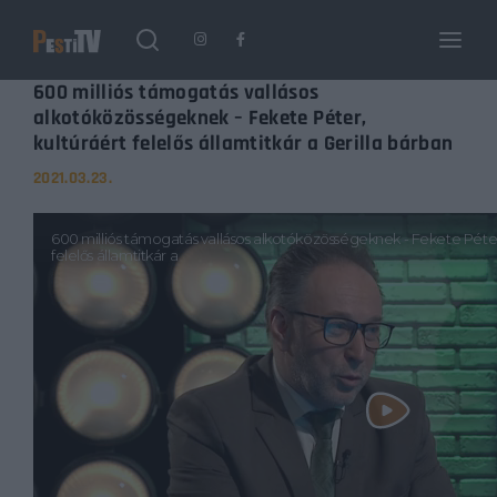
Login
Register
600 milliós támogatás vallásos
alkotóközösségeknek – Fekete Péter,
kultúráért felelős államtitkár a Gerilla bárban
Username or Email Address
Enter / ESC visszatérés
2021.03.23.
Password
SIGN IN
Remember Me