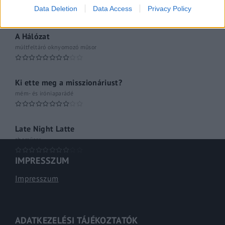
Hétvégi Magazin
Data Deletion
Data Access
Privacy Policy
A Hálózat
múltfeltáró oknyomozó műsor
Ki ette meg a misszionáriust?
mém- és iróniaparádé
Late Night Latte
shoműsor
IMPRESSZUM
Impresszum
ADATKEZELÉSI TÁJÉKOZTATÓK