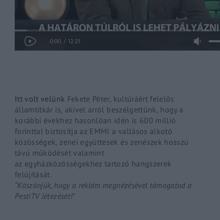
By signing in, you agree to
our terms and conditions
and o
Itt volt velünk
Fekete Péter, kultúráért felelős
államtitkár is, akivel arról beszélgettünk, hogy a
korábbi évekhez hasonlóan idén is 600 millió
forinttal biztosítja az EMMI a vallásos alkotó
közösségek, zenei együttesek és zenészek hosszú
távú működését valamint
az egyházközösségekhez tartozó hangszerek
felújítását.
“Köszönjük, hogy a reklám megnézésével támogatod a
PestiTV létezését!”