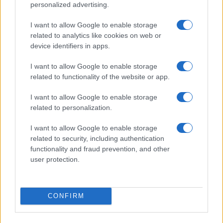
personalized advertising.
Küzdőtér
talk-show
I want to allow Google to enable storage
related to analytics like cookies on web or
Hópelyhek olvadása
device identifiers in apps.
I want to allow Google to enable storage
Gerilla Bár
related to functionality of the website or app.
Esti hírshow
I want to allow Google to enable storage
Az ügy
related to personalization.
oknyomozó műsor
I want to allow Google to enable storage
related to security, including authentication
Pesti riporter
functionality and fraud prevention, and other
Közéleti esti műsor
user protection.
061
Kulturális magazin
CONFIRM
A riporter