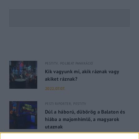
PESTITV
POLBEAT PANKRÁCIÓ
Kik vagyunk mi, akik ráznak vagy
akiket ráznak?
2022.07.07.
PESTI RIPORTER
PESTITV
Dúl a háború, dübörög a Balaton és
hiába a majomhimlő, a magyarok
utaznak
2022.05.31.