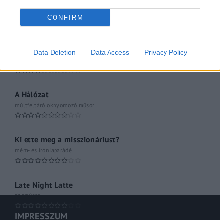
061
CONFIRM
Kulturális magazin
A riporter
Data Deletion
Data Access
Privacy Policy
Hétvégi Magazin
A Hálózat
múltfeltáró oknyomozó műsor
Ki ette meg a misszionáriust?
mém- és iróniaparádé
Late Night Latte
shoműsor
IMPRESSZUM