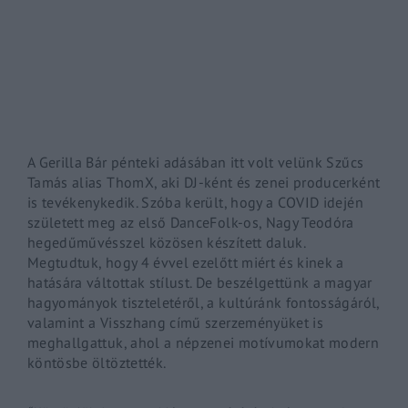
By signing in, you agree to
our terms and conditions
and o
A Gerilla Bár pénteki adásában itt volt velünk Szűcs
Tamás alias ThomX, aki DJ-ként és zenei producerként
is tevékenykedik. Szóba került, hogy a COVID idején
született meg az első DanceFolk-os, Nagy Teodóra
hegedűművésszel közösen készített daluk.
Megtudtuk, hogy 4 évvel ezelőtt miért és kinek a
hatására váltottak stílust. De beszélgettünk a magyar
hagyományok tiszteletéről, a kultúránk fontosságáról,
valamint a Visszhang című szerzeményüket is
meghallgattuk, ahol a népzenei motívumokat modern
köntösbe öltöztették.