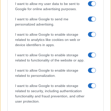
elemző műsor a baloldal hazugságairól
Görbe tükör a baloldalról
I want to allow my user data to be sent to
Google for online advertising purposes.
Számok és tények
I want to allow Google to send me
elemző műsor a baloldal hazugságairól
personalized advertising.
Küzdőtér
I want to allow Google to enable storage
talk-show
related to analytics like cookies on web or
device identifiers in apps.
Hópelyhek olvadása
I want to allow Google to enable storage
related to functionality of the website or app.
Gerilla Bár
Esti hírshow
I want to allow Google to enable storage
related to personalization.
Az ügy
I want to allow Google to enable storage
oknyomozó műsor
related to security, including authentication
functionality and fraud prevention, and other
Pesti riporter
user protection.
Közéleti esti műsor