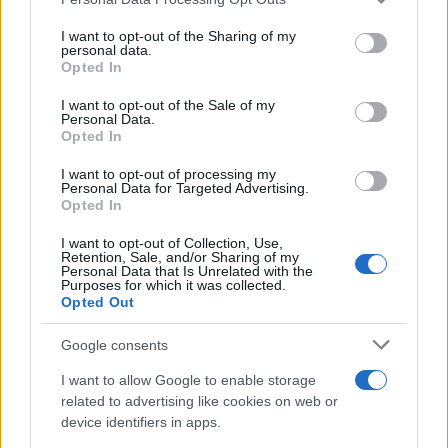
services and may gather and store information including but
not limited to your visit or usage behaviour. You may click to
I want to opt-out of the Sharing of my
personal data.
grant or deny consent to Google and its third-party tags to
Opted In
use your data for below specified purposes in below Google
consent section.
I want to opt-out of the Sale of my
Personal Data.
Opted In
I want to opt-out of processing my
Personal Data for Targeted Advertising.
Opted In
I want to opt-out of Collection, Use,
FŐCÍM
Retention, Sale, and/or Sharing of my
Personal Data that Is Unrelated with the
Purposes for which it was collected.
Opted Out
Google consents
AJÁNLOTT VIDEÓK
I want to allow Google to enable storage
related to advertising like cookies on web or
device identifiers in apps.
Libernyákok