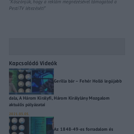
“Köszönjük, hogy a reklám megnézésével támogatod a
PestiTV létezését!”
Kapcsolódó Videók
Gerilla bár – Fehér Holló legújabb
dala, A Három Királyfi, Három Királylány Mozgalom
aktuális pályázatai
2021.03.05.
Az 1848-49-es forradalom és