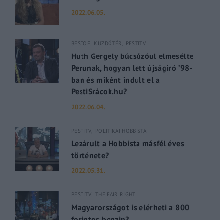
2022.06.05.
BESTOF
KÜZDŐTÉR
PESTITV
Huth Gergely búcsúzóul elmesélte
Perunak, hogyan lett újságíró ’98-
ban és miként indult el a
PestiSrácok.hu?
2022.06.04.
PESTITV
POLITIKAI HOBBISTA
Lezárult a Hobbista másfél éves
története?
2022.05.31.
PESTITV
THE FAIR RIGHT
Magyarországot is elérheti a 800
forintos benzin?