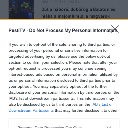
PESTI RIPORTER
PESTITV
Dúl a háború, dübörög a Balaton és
hiába a majomhimlő, a magyarok
utaznak
PestiTV -
Do Not Process My Personal Information
2022.05.31.
If you wish to opt-out of the sale, sharing to third parties, or
GERILLA BÁR
PESTITV
processing of your personal or sensitive information for
Kiderült Geszler Dorottya
targeted advertising by us, please use the below opt-out
szépségének titka
section to confirm your selection. Please note that after your
opt-out request is processed you may continue seeing
2022.05.31.
interest-based ads based on personal information utilized by
us or personal information disclosed to third parties prior to
GERILLA BÁR
PESTITV
your opt-out. You may separately opt-out of the further
Erdélyi turnéra indul a Sárik Péter
disclosure of your personal information by third parties on the
Trió
IAB’s list of downstream participants. This information may
also be disclosed by us to third parties on the
IAB’s List of
2022.05.31.
Downstream Participants
that may further disclose it to other
third parties.
Please note that this website/app uses one or more Google
Personal Data Processing Opt Outs