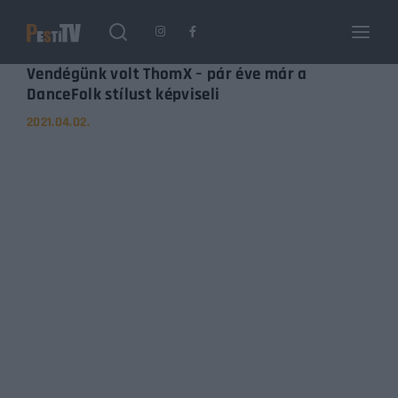
Login
Register
Vendégünk volt ThomX – pár éve már a
DanceFolk stílust képviseli
2021.04.02.
Username or Email Address
Enter / ESC visszatérés
Password
SIGN IN
Remember Me