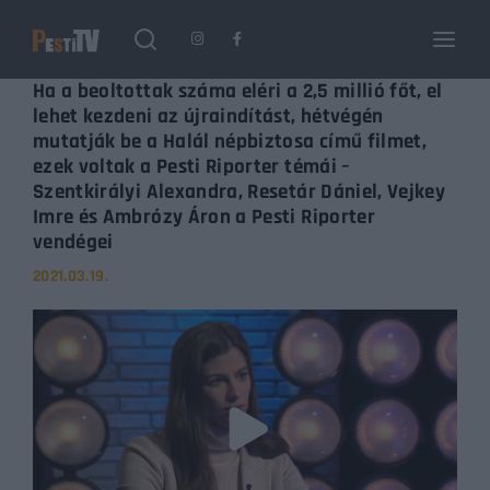
Keresés
Login
Register
Ha a beoltottak száma eléri a 2,5 millió főt, el
lehet kezdeni az újraindítást, hétvégén
mutatják be a Halál népbiztosa című filmet,
Username or Email Address
ezek voltak a Pesti Riporter témái –
Enter / ESC visszatérés
Szentkirályi Alexandra, Resetár Dániel, Vejkey
Imre és Ambrózy Áron a Pesti Riporter
vendégei
Password
2021.03.19.
SIGN IN
Remember Me