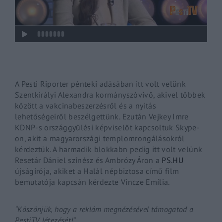
Lost Your Password?
By signing in, you agree to
our terms and
conditions
and our
privacy policy
.
A Pesti Riporter pénteki adásában itt volt velünk
Szentkirályi Alexandra kormányszóvivő, akivel többek
között a vakcinabeszerzésről és a nyitás
lehetőségeiről beszélgettünk. Ezután Vejkey Imre
KDNP-s országgyűlési képviselőt kapcsoltuk Skype-
on, akit a magyarországi templomrongálásokról
kérdeztük. A harmadik blokkabn pedig itt volt velünk
Resetár Dániel színész és Ambrózy Áron a
PS.HU
újságírója, akiket a Halál népbiztosa című film
bemutatója kapcsán kérdezte Vincze Emília.
“Köszönjük, hogy a reklám megnézésével támogatod a
PestiTV létezését!”