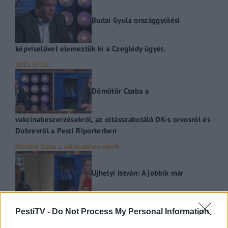
Budai Gyula országgyűlési
képviselővel elemeztük ki a Czeglédy ügyét.
2021.03.02.
Dömötör Csaba a
vakcinabeszerzésekről, az oltásszabotáló DK-s orvosról és
Dobrevről a Pesti Riporterben
Dömötör Csaba a vakcinabeszerzésről
Ujhelyi István: A jobbik már
megváltozott!
PestiTV -
Do Not Process My Personal Information
2021.03.10.