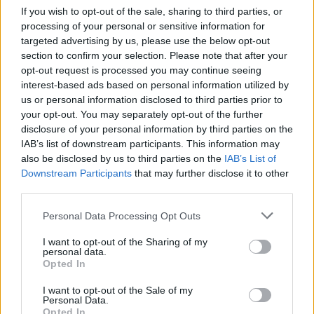
If you wish to opt-out of the sale, sharing to third parties, or
processing of your personal or sensitive information for
targeted advertising by us, please use the below opt-out
section to confirm your selection. Please note that after your
Ha tetszett, oszd meg!
opt-out request is processed you may continue seeing
interest-based ads based on personal information utilized by
us or personal information disclosed to third parties prior to
your opt-out. You may separately opt-out of the further
disclosure of your personal information by third parties on the
IAB’s list of downstream participants. This information may
also be disclosed by us to third parties on the
IAB’s List of
Downstream Participants
that may further disclose it to other
third parties.
LEGÚJABB VIDEÓK
Please note that this website/app uses one or more Google
Personal Data Processing Opt Outs
services and may gather and store information including but
LATE NIGHT LATTE
PESTITV
not limited to your visit or usage behaviour. You may click to
I want to opt-out of the Sharing of my
personal data.
Last Night Latte
grant or deny consent to Google and its third-party tags to
Opted In
use your data for below specified purposes in below Google
2022.06.05.
consent section.
I want to opt-out of the Sale of my
Personal Data.
Opted In