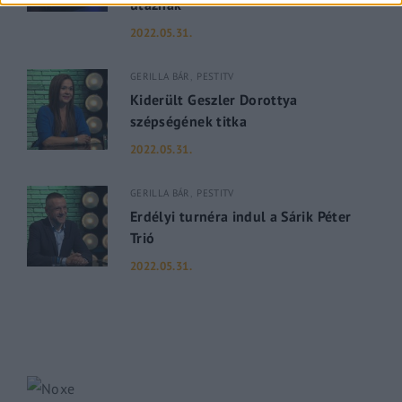
utaznak
2022.05.31.
GERILLA BÁR
PESTITV
Kiderült Geszler Dorottya
szépségének titka
2022.05.31.
GERILLA BÁR
PESTITV
Erdélyi turnéra indul a Sárik Péter
Trió
2022.05.31.