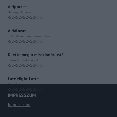
A riporter
Hétvégi Magazin
A Hálózat
múltfeltáró oknyomozó műsor
Ki ette meg a misszionáriust?
mém- és iróniaparádé
Late Night Latte
shoműsor
IMPRESSZUM
Impresszum