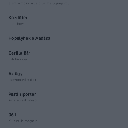
elemző műsor a baloldal hazugságairól
Küzdőtér
talk-show
Hópelyhek olvadása
Gerilla Bár
Esti hírshow
Az ügy
oknyomozó műsor
Pesti riporter
Közéleti esti műsor
061
Kulturális magazin