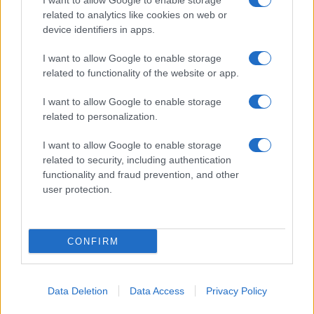
I want to allow Google to enable storage
related to analytics like cookies on web or
device identifiers in apps.
I want to allow Google to enable storage
related to functionality of the website or app.
I want to allow Google to enable storage
related to personalization.
I want to allow Google to enable storage
related to security, including authentication
functionality and fraud prevention, and other
PESTITV
POLBEAT PANKRÁCIÓ
user protection.
Kik vagyunk mi, akik ráznak vagy
akiket ráznak?
2022.07.07.
CONFIRM
PESTI RIPORTER
PESTITV
Dúl a háború, dübörög a Balaton és
Data Deletion
Data Access
Privacy Policy
hiába a majomhimlő, a magyarok