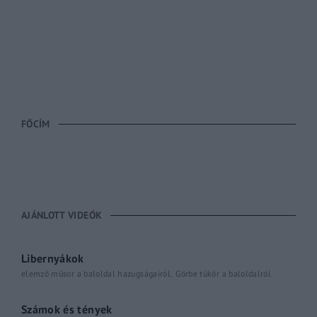
FŐCÍM
AJÁNLOTT VIDEÓK
Libernyákok
elemző műsor a baloldal hazugságairól
Görbe tükör a baloldalról
Számok és tények