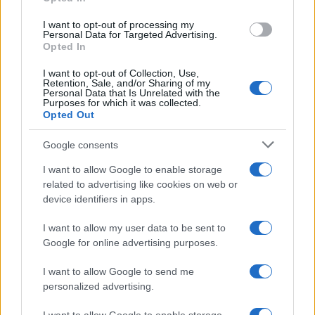
BESTOF
KÜZDŐTÉR
PESTITV
I want to opt-out of processing my
Huth Gergely búcsúzóul elmesélte
Personal Data for Targeted Advertising.
Perunak, hogyan lett újságíró ’98-
Opted In
ban és miként indult el a
I want to opt-out of Collection, Use,
PestiSrácok.hu?
Retention, Sale, and/or Sharing of my
Personal Data that Is Unrelated with the
2022.06.04.
Purposes for which it was collected.
Opted Out
PESTITV
POLITIKAI HOBBISTA
Google consents
Lezárult a Hobbista másfél éves
története?
I want to allow Google to enable storage
related to advertising like cookies on web or
2022.05.31.
device identifiers in apps.
PESTITV
THE FAIR RIGHT
I want to allow my user data to be sent to
Google for online advertising purposes.
Magyarországot is elérheti a 800
forintos benzin?
I want to allow Google to send me
2022.05.31.
personalized advertising.