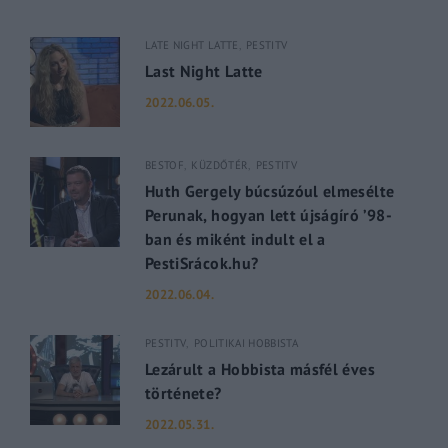
LATE NIGHT LATTE
PESTITV
Last Night Latte
2022.06.05.
BESTOF
KÜZDŐTÉR
PESTITV
Huth Gergely búcsúzóul elmesélte
Perunak, hogyan lett újságíró ’98-
ban és miként indult el a
PestiSrácok.hu?
2022.06.04.
PESTITV
POLITIKAI HOBBISTA
Lezárult a Hobbista másfél éves
története?
2022.05.31.