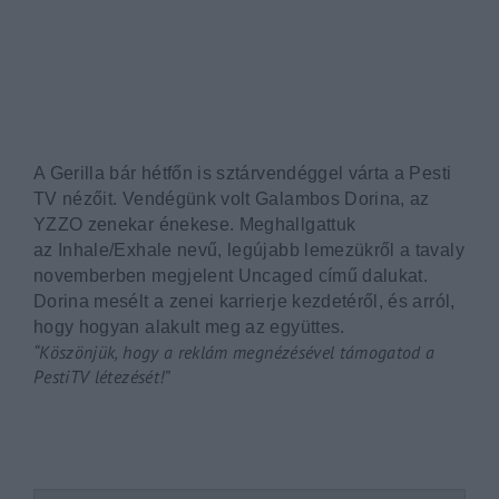
By signing in, you agree to
our terms and conditions
and o
A Gerilla bár hétfőn is sztárvendéggel várta a Pesti
TV nézőit. Vendégünk volt Galambos Dorina, az
YZZO zenekar énekese. Meghallgattuk
az Inhale/Exhale nevű, legújabb lemezükről a tavaly
novemberben megjelent Uncaged című dalukat.
Dorina mesélt a zenei karrierje kezdetéről, és arról,
hogy hogyan alakult meg az együttes.
“Köszönjük, hogy a reklám megnézésével támogatod a
PestiTV létezését!”