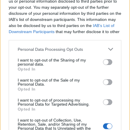
2022.05.31.
us or personal information disclosed to third parties prior to
your opt-out. You may separately opt-out of the further
disclosure of your personal information by third parties on the
IAB’s list of downstream participants. This information may
also be disclosed by us to third parties on the
IAB’s List of
Downstream Participants
that may further disclose it to other
third parties.
Please note that this website/app uses one or more Google
Personal Data Processing Opt Outs
services and may gather and store information including but
not limited to your visit or usage behaviour. You may click to
I want to opt-out of the Sharing of my
personal data.
grant or deny consent to Google and its third-party tags to
Opted In
use your data for below specified purposes in below Google
consent section.
I want to opt-out of the Sale of my
Personal Data.
Opted In
FŐCÍM
I want to opt-out of processing my
Personal Data for Targeted Advertising.
Opted In
I want to opt-out of Collection, Use,
Retention, Sale, and/or Sharing of my
Personal Data that Is Unrelated with the