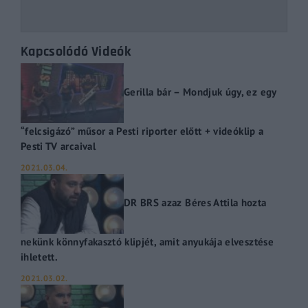
Kapcsolódó Videók
Gerilla bár – Mondjuk úgy, ez egy
“felcsigázó” műsor a Pesti riporter előtt + videóklip a
Pesti TV arcaival
2021.03.04.
DR BRS azaz Béres Attila hozta
nekünk könnyfakasztó klipjét, amit anyukája elvesztése
ihletett.
2021.03.02.