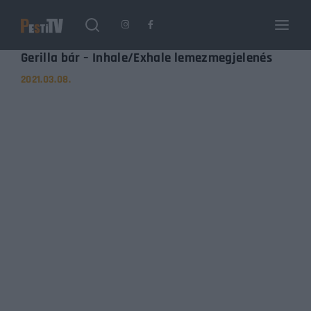
Login
Register
Gerilla bár – Inhale/Exhale lemezmegjelenés
2021.03.08.
Username or Email Address
Enter / ESC visszatérés
Password
SIGN IN
Remember Me