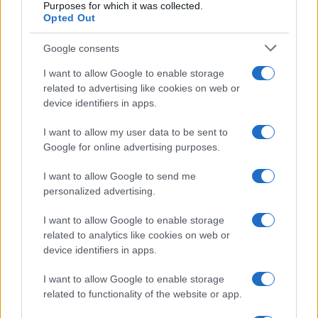
AJÁNLOTT VIDEÓK
Purposes for which it was collected.
Opted Out
Libernyákok
Google consents
elemző műsor a baloldal hazugságairól
Görbe tükör a baloldalról
I want to allow Google to enable storage
related to advertising like cookies on web or
Számok és tények
device identifiers in apps.
elemző műsor a baloldal hazugságairól
I want to allow my user data to be sent to
Google for online advertising purposes.
Küzdőtér
talk-show
I want to allow Google to send me
personalized advertising.
Hópelyhek olvadása
I want to allow Google to enable storage
related to analytics like cookies on web or
Gerilla Bár
device identifiers in apps.
Esti hírshow
I want to allow Google to enable storage
Az ügy
related to functionality of the website or app.
oknyomozó műsor