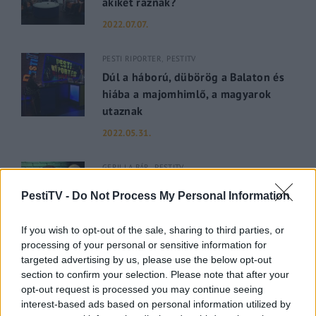
akiket ráznak?
2022.07.07.
PESTI RIPORTER
PESTITV
Dúl a háború, dübörög a Balaton és
hiába a majomhimlő, a magyarok
utaznak
2022.05.31.
GERILLA BÁR
PESTITV
Kiderült Geszler Dorottya
PestiTV -
Do Not Process My Personal Information
szépségének titka
2022.05.31.
If you wish to opt-out of the sale, sharing to third parties, or
processing of your personal or sensitive information for
GERILLA BÁR
PESTITV
targeted advertising by us, please use the below opt-out
section to confirm your selection. Please note that after your
Erdélyi turnéra indul a Sárik Péter
opt-out request is processed you may continue seeing
Trió
interest-based ads based on personal information utilized by