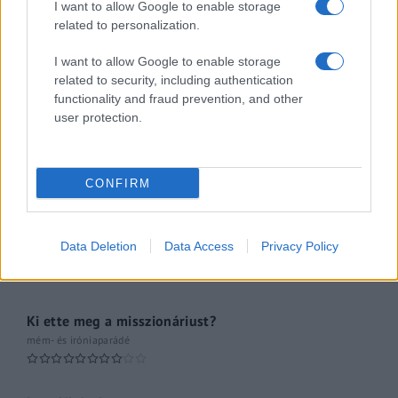
I want to allow Google to enable storage
related to personalization.
Pesti riporter
Közéleti esti műsor
I want to allow Google to enable storage
related to security, including authentication
061
functionality and fraud prevention, and other
Kulturális magazin
user protection.
A riporter
Hétvégi Magazin
CONFIRM
A Hálózat
Data Deletion
Data Access
Privacy Policy
múltfeltáró oknyomozó műsor
Ki ette meg a misszionáriust?
mém- és iróniaparádé