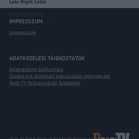
Late Night Latte
shoműsor
IMPRESSZUM
Impresszum
ADATKEZELÉSI TÁJÉKOZTATÓK
Adatvédelmi tájékoztató
Cookie-kal (sütikkel) kapcsolatos információk
Pesti TV felhasználási feltételek
2020 All Rights Reserved PestiTV/
PestiSrácok.hu