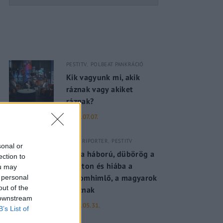
PESTITV
POLBEAT PANKRÁCIÓ
Kik vagyunk mi, akik
ráznak vagy akiket
ráznak?
2022.07.07.
PESTI RIPORTER
PESTITV
sonal or
Dúl a háború, dübörög a
ection to
Balaton és hiába a
ou may
majomhimlő, a magyarok
 personal
out of the
utaznak
 downstream
2022.05.31.
B’s List of