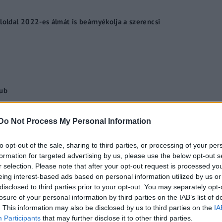
loldal 2022-es álmát is beárnyékolja a szerencsi
lub
Do Not Process My Personal Information
to opt-out of the sale, sharing to third parties, or processing of your per
formation for targeted advertising by us, please use the below opt-out s
r selection. Please note that after your opt-out request is processed y
eing interest-based ads based on personal information utilized by us or
disclosed to third parties prior to your opt-out. You may separately opt-
losure of your personal information by third parties on the IAB’s list of
epi beszéde – A bolsevikok 2010 után eltűntek volna,
. This information may also be disclosed by us to third parties on the
IA
Participants
that may further disclose it to other third parties.