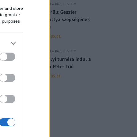
GERILLA BÁR
PESTITV
er and store
Kiderült Geszler
to grant or
Dorottya szépségének
ed purposes
titka
2022.05.31.
GERILLA BÁR
PESTITV
Erdélyi turnéra indul a
Sárik Péter Trió
2022.05.31.