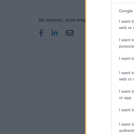
Google 
Ha tetszett, oszd meg!
I want t
web or d
I want t
purpose
I want 
I want t
web or d
I want t
or app.
I want t
I want t
authenti