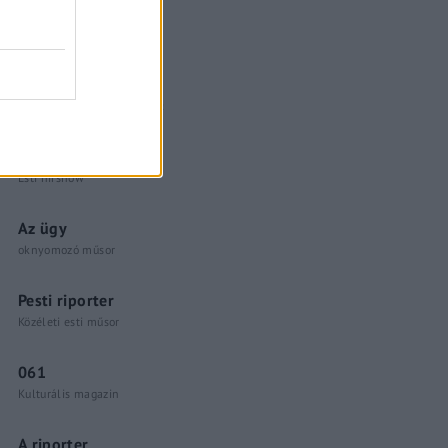
Küzdőtér
talk-show
Hópelyhek olvadása
Gerilla Bár
Esti hírshow
Az ügy
oknyomozó műsor
Pesti riporter
Közéleti esti műsor
061
Kulturális magazin
A riporter