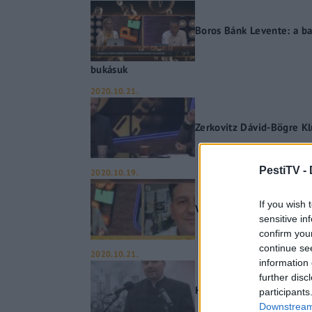
Boros Bánk Levente: a ba
bukásuk
2020.10.21.
Zerkovitz Dávid-Bögre K
PestiTV -
2020.10.19.
If you wish 
Varga Balázs-Bögre Klub
sensitive in
confirm you
continue se
2020.10.21.
information 
further disc
Huth Gergely bicskei ünn
participants
Downstream 