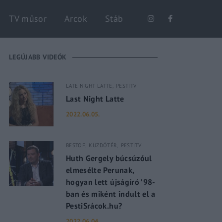
Keresés
TV műsor
Arcok
Stáb
LEGÚJABB VIDEÓK
LATE NIGHT LATTE
PESTITV
Last Night Latte
2022.06.05.
BESTOF
KÜZDŐTÉR
PESTITV
Huth Gergely búcsúzóul
elmesélte Perunak,
hogyan lett újságíró ’98-
ban és miként indult el a
PestiSrácok.hu?
2022.06.04.