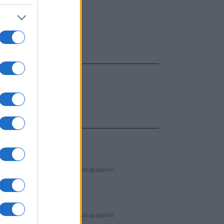
FŐCÍM
AJÁNLOTT VIDEÓK
Libernyákok
elemző műsor a baloldal hazugságairól
Görbe tükör a baloldalról
Számok és tények
elemző műsor a baloldal hazugságairól