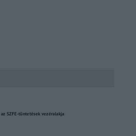
Lost Your P
member Me
ing in, you agree to
our terms and conditions
and our
privacy policy
.
az SZFE-tüntetések vezéralakja