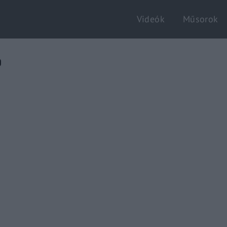
Videók
Műsorok
Login
Register
b
e or Email Address
Enter / ESC visszatérés
rd
SIGN IN