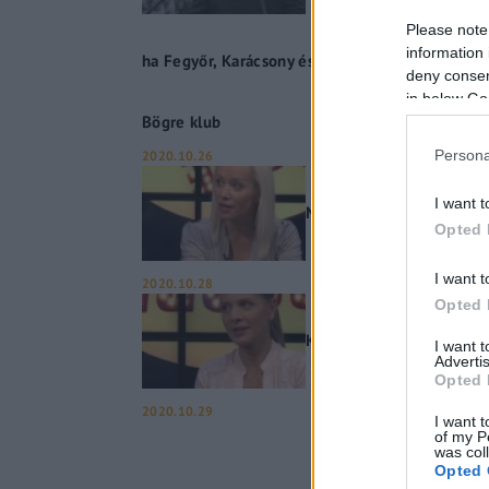
Please note
information 
ha Fegyőr, Karácsony és Jakab nem dob nekik 
deny consent
in below Go
Bögre klub
Persona
2020.10.26
I want t
Manninger Beáta – Bögre
Opted 
I want t
2020.10.28
Opted 
Király Nóra – Bögre klub
I want 
Advertis
Opted 
2020.10.29
I want t
of my P
was col
Opted 