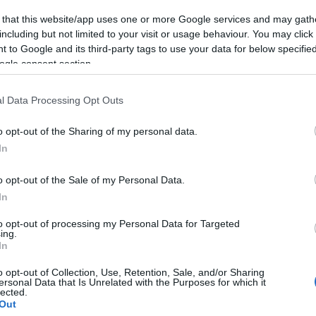
 that this website/app uses one or more Google services and may gath
including but not limited to your visit or usage behaviour. You may click 
mentőövet
Dr. Pacher Tibor –
 to Google and its third-party tags to use your data for below specifi
ogle consent section.
l Data Processing Opt Outs
o opt-out of the Sharing of my personal data.
 klub
In
o opt-out of the Sale of my Personal Data.
In
to opt-out of processing my Personal Data for Targeted
ing.
In
o opt-out of Collection, Use, Retention, Sale, and/or Sharing
ersonal Data that Is Unrelated with the Purposes for which it
lected.
Out