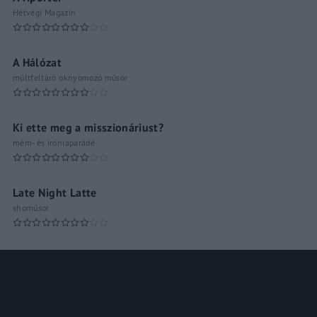
Hétvégi Magazin
A Hálózat
múltfeltáró oknyomozó műsor
Ki ette meg a misszionáriust?
mém- és iróniaparádé
Late Night Latte
shoműsor