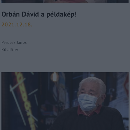
Orbán Dávid a példakép!
2021.12.18.
Perutek János
Küzdőtér