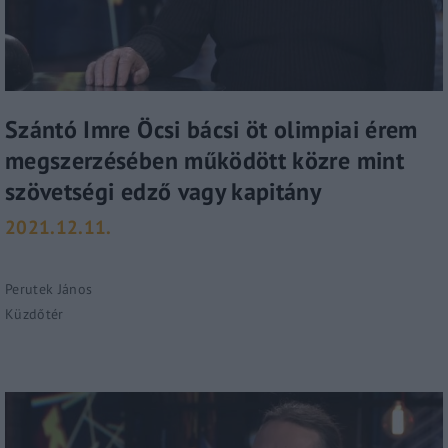
Szántó Imre Öcsi bácsi öt olimpiai érem
megszerzésében működött közre mint
szövetségi edző vagy kapitány
2021.12.11.
Perutek János
Küzdőtér