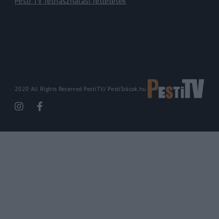
Pesti TV felhasználási feltételek
2020 All Rights Reserved PestiTV/
PestiSrácok.hu