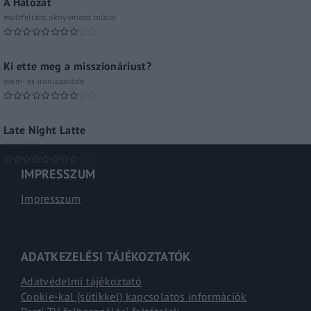
A Hálózat
múltfeltáró oknyomozó műsor
Ki ette meg a misszionáriust?
mém- és iróniaparádé
Late Night Latte
shoműsor
IMPRESSZUM
Impresszum
ADATKEZELÉSI TÁJÉKOZTATÓK
Adatvédelmi tájékoztató
Cookie-kal (sütikkel) kapcsolatos információk