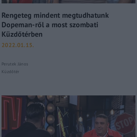
Lost Your Password?
Rengeteg mindent megtudhatunk
By signing in, you agree to
our terms and conditions
Dopeman-ről a most szombati
and our
privacy policy
.
Küzdőtérben
2022.01.15.
Perutek János
Küzdőtér