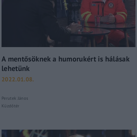
A mentősöknek a humorukért is hálásak
lehetünk
2022.01.08.
Perutek János
Küzdőtér