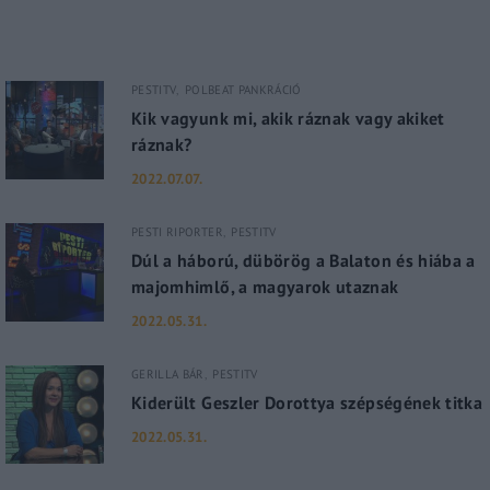
PESTITV
POLBEAT PANKRÁCIÓ
Kik vagyunk mi, akik ráznak vagy akiket
ráznak?
2022.07.07.
PESTI RIPORTER
PESTITV
Dúl a háború, dübörög a Balaton és hiába a
majomhimlő, a magyarok utaznak
2022.05.31.
GERILLA BÁR
PESTITV
Kiderült Geszler Dorottya szépségének titka
2022.05.31.