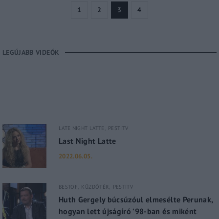
1
2
3
4
LEGÚJABB VIDEÓK
LATE NIGHT LATTE
PESTITV
Last Night Latte
2022.06.05.
BESTOF
KÜZDŐTÉR
PESTITV
Huth Gergely búcsúzóul elmesélte Perunak,
hogyan lett újságíró ’98-ban és miként