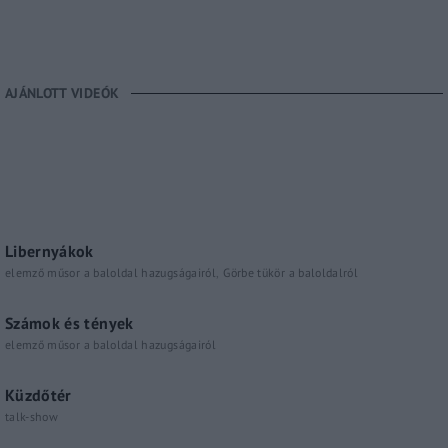
AJÁNLOTT VIDEÓK
Libernyákok
elemző műsor a baloldal hazugságairól
Görbe tükör a baloldalról
Számok és tények
elemző műsor a baloldal hazugságairól
Küzdőtér
talk-show