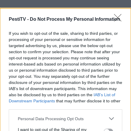
PestiTV -
Do Not Process My Personal Information
If you wish to opt-out of the sale, sharing to third parties, or
processing of your personal or sensitive information for
targeted advertising by us, please use the below opt-out
section to confirm your selection. Please note that after your
opt-out request is processed you may continue seeing
interest-based ads based on personal information utilized by
us or personal information disclosed to third parties prior to
your opt-out. You may separately opt-out of the further
disclosure of your personal information by third parties on the
IAB’s list of downstream participants. This information may
also be disclosed by us to third parties on the
IAB’s List of
Downstream Participants
that may further disclose it to other
third parties.
Szekeres András, a Junkies együttes
Please note that this website/app uses one or more Google
Personal Data Processing Opt Outs
frontembere volt a Küzdőtér vendége
services and may gather and store information including but
not limited to your visit or usage behaviour. You may click to
I want to opt-out of the Sharing of my