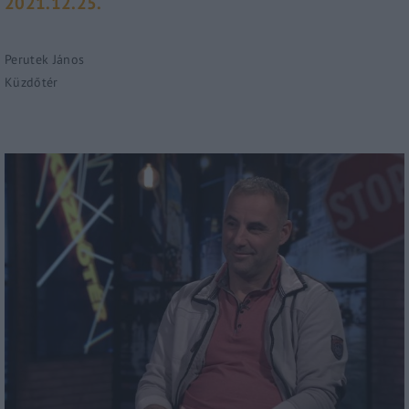
2021.12.25.
Perutek János
Küzdőtér