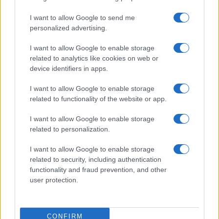
I want to allow Google to send me
Kótai Mihály egykori boxvilágbajnok nem
personalized advertising.
csak mesél a pofonokról, de néhányat ki
I want to allow Google to enable storage
is osztott az adásban
related to analytics like cookies on web or
2021.11.20.
device identifiers in apps.
I want to allow Google to enable storage
related to functionality of the website or app.
Perutek János
Küzdőtér
I want to allow Google to enable storage
related to personalization.
I want to allow Google to enable storage
related to security, including authentication
functionality and fraud prevention, and other
user protection.
CONFIRM