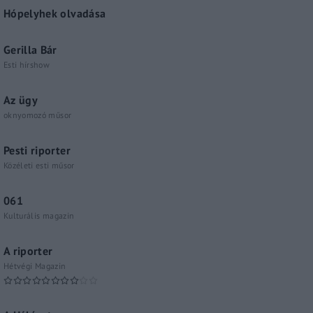
Hópelyhek olvadása
Gerilla Bár
Esti hírshow
Az ügy
oknyomozó műsor
Pesti riporter
Közéleti esti műsor
061
Kulturális magazin
A riporter
Hétvégi Magazin