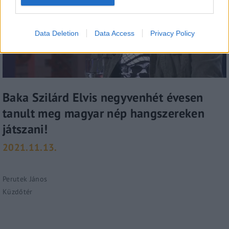
Data Deletion
Data Access
Privacy Policy
Baka Szilárd Elvis negyvenhét évesen
tanult meg magyar nép hangszereken
játszani!
2021.11.13.
Perutek János
Küzdőtér