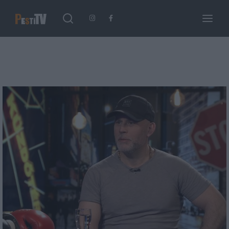
Keresés
Login
Register
Username or Email Address
Enter / ESC visszatérés
Password
SIGN IN
Remember Me