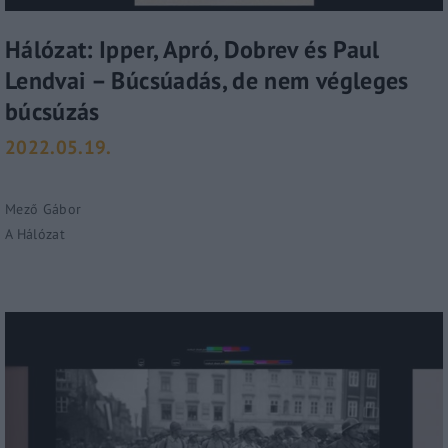
Lost Your Password?
Hálózat: Ipper, Apró, Dobrev és Paul
By signing in, you agree to
our terms and conditions
Lendvai – Búcsúadás, de nem végleges
and our
privacy policy
.
búcsúzás
2022.05.19.
Mező Gábor
A Hálózat