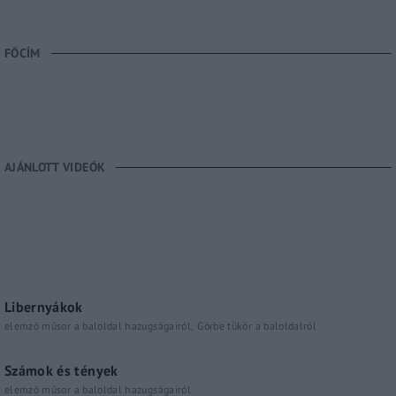
FŐCÍM
AJÁNLOTT VIDEÓK
Libernyákok
elemző műsor a baloldal hazugságairól
Görbe tükör a baloldalról
Számok és tények
elemző műsor a baloldal hazugságairól