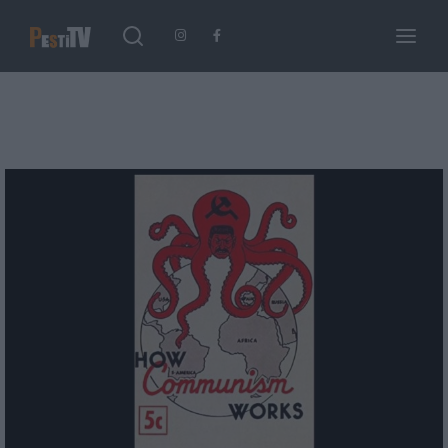
Keresés
Login
Register
Username or Email Address
Enter / ESC visszatérés
Password
SIGN IN
Remember Me