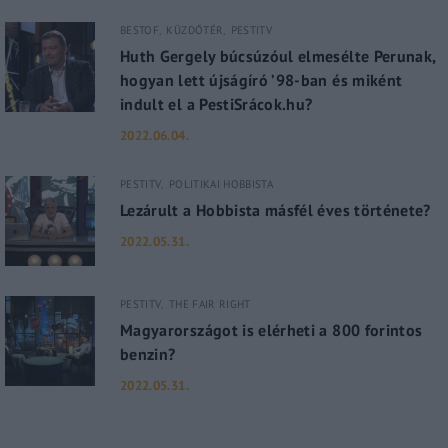
BESTOF
KÜZDŐTÉR
PESTITV
Huth Gergely búcsúzóul elmesélte Perunak,
hogyan lett újságíró ’98-ban és miként
indult el a PestiSrácok.hu?
2022.06.04.
PESTITV
POLITIKAI HOBBISTA
Lezárult a Hobbista másfél éves története?
2022.05.31.
PESTITV
THE FAIR RIGHT
Magyarországot is elérheti a 800 forintos
benzin?
2022.05.31.