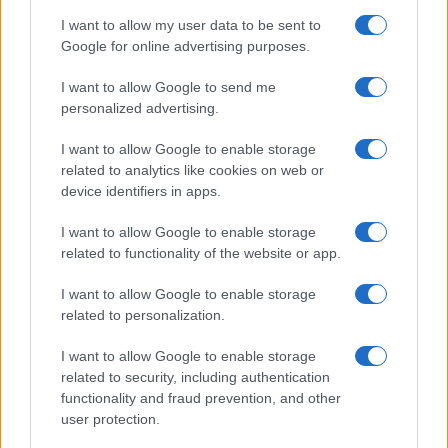
I want to allow my user data to be sent to
Google for online advertising purposes.
I want to allow Google to send me
personalized advertising.
I want to allow Google to enable storage
related to analytics like cookies on web or
device identifiers in apps.
Hálózat: Ott esett el ő is, a harc mezején
I want to allow Google to enable storage
related to functionality of the website or app.
– Csengey Dénesről Csengey Balázzsal
I want to allow Google to enable storage
2022.01.27.
related to personalization.
I want to allow Google to enable storage
Mező Gábor
related to security, including authentication
A Hálózat
functionality and fraud prevention, and other
user protection.