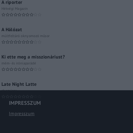
A riporter
Hétvégi Magazin
A Hálózat
múltfeltáró oknyomozó műsor
Ki ette meg a misszionáriust?
mém- és iróniaparádé
Late Night Latte
shoműsor
IMPRESSZUM
Impresszum