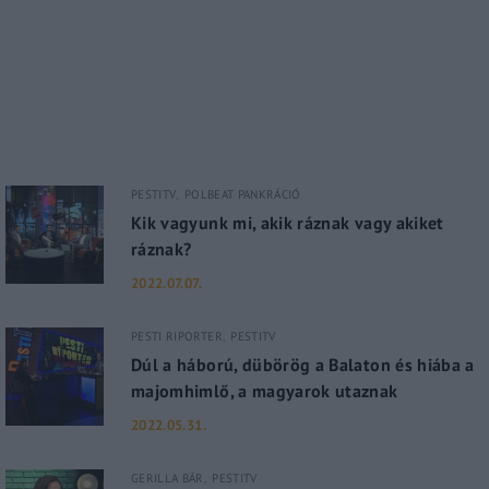
PESTITV
POLBEAT PANKRÁCIÓ
Kik vagyunk mi, akik ráznak vagy akiket
ráznak?
2022.07.07.
PESTI RIPORTER
PESTITV
Dúl a háború, dübörög a Balaton és hiába a
majomhimlő, a magyarok utaznak
2022.05.31.
GERILLA BÁR
PESTITV