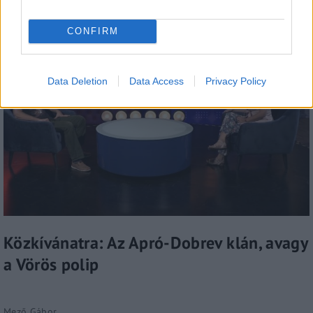
CONFIRM
Data Deletion
Data Access
Privacy Policy
Közkívánatra: Az Apró-Dobrev klán, avagy
a Vörös polip
Mező Gábor