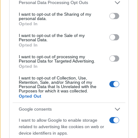
Please note that this website/app uses one or more Google
Personal Data Processing Opt Outs
services and may gather and store information including but
not limited to your visit or usage behaviour. You may click to
I want to opt-out of the Sharing of my
personal data.
grant or deny consent to Google and its third-party tags to
Opted In
use your data for below specified purposes in below Google
consent section.
I want to opt-out of the Sale of my
Hálózat: Gyilkosnak bélyegezve – Tóth
Personal Data.
Opted In
Ilona hősiessége és lejáratásának
története
I want to opt-out of processing my
Personal Data for Targeted Advertising.
Opted In
Mező Gábor
I want to opt-out of Collection, Use,
Retention, Sale, and/or Sharing of my
A Hálózat
Personal Data that Is Unrelated with the
Purposes for which it was collected.
Opted Out
Google consents
I want to allow Google to enable storage
related to advertising like cookies on web or
device identifiers in apps.