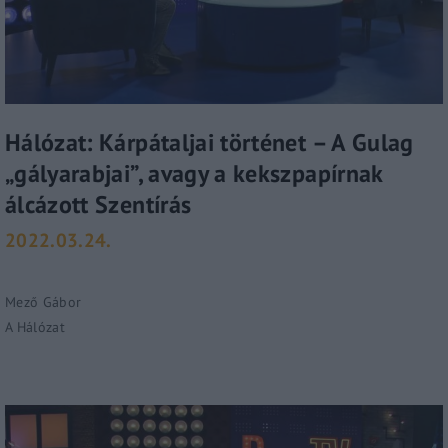
Hálózat: Kárpátaljai történet – A Gulag
„gályarabjai”, avagy a kekszpapírnak
álcázott Szentírás
2022.03.24.
Mező Gábor
A Hálózat