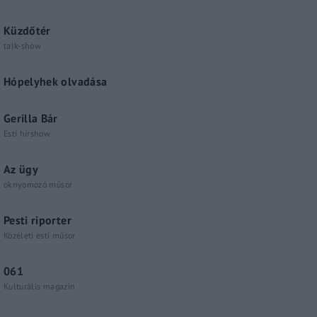
Küzdőtér
talk-show
Hópelyhek olvadása
Gerilla Bár
Esti hírshow
Az ügy
oknyomozó műsor
Pesti riporter
Közéleti esti műsor
061
Kulturális magazin