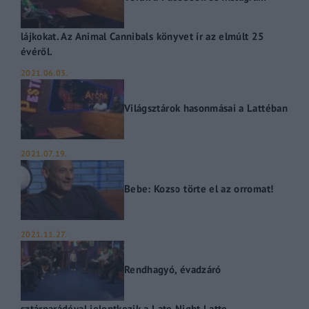
lájkokat. Az Animal Cannibals könyvet ír az elmúlt 25
évéről.
2021.06.03.
Világsztárok hasonmásai a Lattéban
2021.07.19.
Bebe: Kozso törte el az orromat!
2021.11.27.
Rendhagyó, évadzáró
sztárparádéval jelentkezik a Late Night Latte