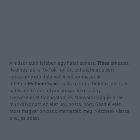
By signing in, you agree to
our terms and conditions
and o
A műsor első felében egy fiatal zenész,
Tibes
érkezett
Robihoz, aki a
TikTok
–
on
ért el hatalmas sikert
keresztény rap dalaival. A műsor második
felében
Melhem
Saad
csatlakozott a fiúkhoz, aki iraki
palesztin létére folyamatosan keresztény
szervezeteket támogatott, és Magyarország jó hírén
munkálkodott. Az élet úgy hozta, hogy
Saad
életét,
most magyar orvosok mentették meg. Nézzetek vissza
a teljes adást!