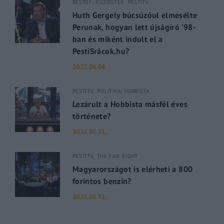
BESTOF
KÜZDŐTÉR
PESTITV
Huth Gergely búcsúzóul elmesélte
Perunak, hogyan lett újságíró ’98-
ban és miként indult el a
PestiSrácok.hu?
2022.06.04.
PESTITV
POLITIKAI HOBBISTA
Lezárult a Hobbista másfél éves
története?
2022.05.31.
PESTITV
THE FAIR RIGHT
Magyarországot is elérheti a 800
forintos benzin?
2022.05.31.