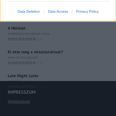
A riporter
Hétvégi Magazin
Data Deletion
Data Access
Privacy Policy
A Hálózat
múltfeltáró oknyomozó műsor
Ki ette meg a misszionáriust?
mém- és iróniaparádé
Late Night Latte
shoműsor
IMPRESSZUM
Impresszum