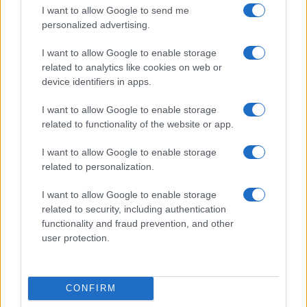
elemző műsor a baloldal hazugságairól
I want to allow Google to send me
personalized advertising.
Küzdőtér
talk-show
I want to allow Google to enable storage
related to analytics like cookies on web or
device identifiers in apps.
Hópelyhek olvadása
I want to allow Google to enable storage
Gerilla Bár
related to functionality of the website or app.
Esti hírshow
I want to allow Google to enable storage
related to personalization.
Az ügy
oknyomozó műsor
I want to allow Google to enable storage
related to security, including authentication
Pesti riporter
functionality and fraud prevention, and other
Közéleti esti műsor
user protection.
061
Kulturális magazin
CONFIRM