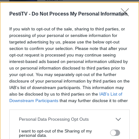
2022.05.31.
PestiTV -
Do Not Process My Personal Information
GERILLA BÁR
PESTITV
If you wish to opt-out of the sale, sharing to third parties, or
Kiderült Geszler Dorottya
processing of your personal or sensitive information for
szépségének titka
targeted advertising by us, please use the below opt-out
section to confirm your selection. Please note that after your
2022.05.31.
opt-out request is processed you may continue seeing
interest-based ads based on personal information utilized by
GERILLA BÁR
PESTITV
us or personal information disclosed to third parties prior to
Erdélyi turnéra indul a Sárik Péter
your opt-out. You may separately opt-out of the further
Trió
disclosure of your personal information by third parties on the
IAB’s list of downstream participants. This information may
2022.05.31.
also be disclosed by us to third parties on the
IAB’s List of
Downstream Participants
that may further disclose it to other
third parties.
Please note that this website/app uses one or more Google
Personal Data Processing Opt Outs
services and may gather and store information including but
not limited to your visit or usage behaviour. You may click to
I want to opt-out of the Sharing of my
personal data.
grant or deny consent to Google and its third-party tags to