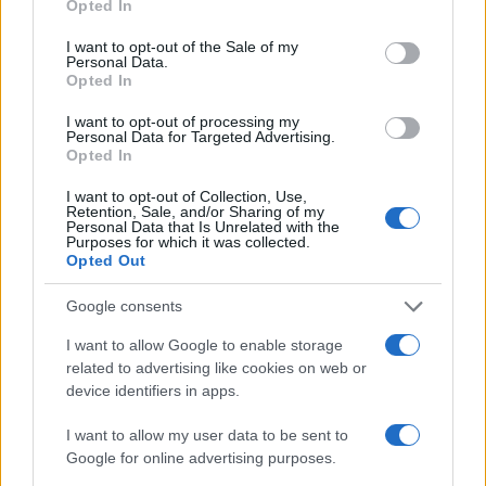
Opted In
use your data for below specified purposes in below Google
consent section.
I want to opt-out of the Sale of my
Personal Data.
Opted In
I want to opt-out of processing my
Personal Data for Targeted Advertising.
Opted In
FŐCÍM
I want to opt-out of Collection, Use,
Retention, Sale, and/or Sharing of my
Personal Data that Is Unrelated with the
Purposes for which it was collected.
Opted Out
Google consents
AJÁNLOTT VIDEÓK
I want to allow Google to enable storage
related to advertising like cookies on web or
Libernyákok
device identifiers in apps.
elemző műsor a baloldal hazugságairól
Görbe tükör a baloldalról
I want to allow my user data to be sent to
Google for online advertising purposes.
Számok és tények