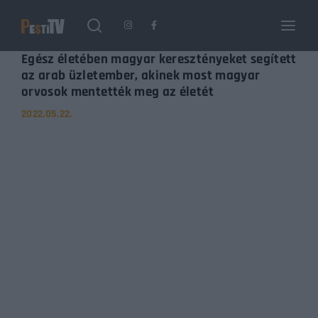
Login
Register
Egész életében magyar keresztényeket segített
az arab üzletember, akinek most magyar
orvosok mentették meg az életét
Username or Email Address
Enter / ESC visszatérés
2022.05.22.
Password
SIGN IN
Remember Me