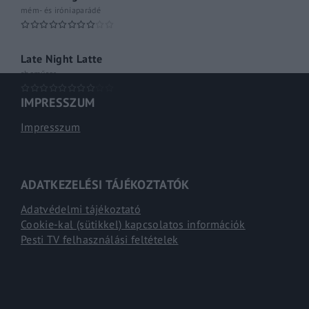
mém- és iróniaparádé
Late Night Latte
shoműsor
IMPRESSZUM
Impresszum
ADATKEZELÉSI TÁJÉKOZTATÓK
Adatvédelmi tájékoztató
Cookie-kal (sütikkel) kapcsolatos információk
Pesti TV felhasználási feltételek