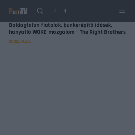
Login
Register
Boldogtalan fiatalok, bunkerépítő idősek,
hanyatló WOKE-mozgalom – The Right Brothers
2022.04.25.
Username or Email Address
Enter / ESC visszatérés
Password
SIGN IN
Remember Me