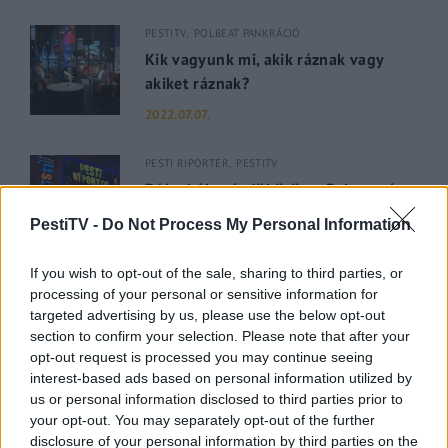
PESTITV
POLBEAT PANKRÁCIÓ
Kik vagyunk mi, akik ráznak vagy
akiket ráznak?
2022.07.07.
PESTI RIPORTER
PESTITV
Dúl a háború, dübörög a Balaton és
hiába a majomhimlő, a magyarok
PestiTV -
Do Not Process My Personal Information
utaznak
2022.05.31.
If you wish to opt-out of the sale, sharing to third parties, or
processing of your personal or sensitive information for
targeted advertising by us, please use the below opt-out
GERILLA BÁR
PESTITV
section to confirm your selection. Please note that after your
Kiderült Geszler Dorottya
opt-out request is processed you may continue seeing
szépségének titka
interest-based ads based on personal information utilized by
2022.05.31.
us or personal information disclosed to third parties prior to
your opt-out. You may separately opt-out of the further
disclosure of your personal information by third parties on the
GERILLA BÁR
PESTITV