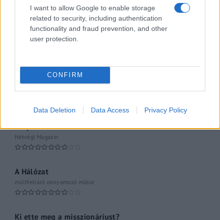
I want to allow Google to enable storage
related to security, including authentication
Az ügy
functionality and fraud prevention, and other
oknyomozó műsor
user protection.
Pesti riporter
Közéleti esti műsor
CONFIRM
061
Kulturális magazin
Data Deletion
Data Access
Privacy Policy
A riporter
Hétvégi Magazin
A Hálózat
múltfeltáró oknyomozó műsor
Ki ette meg a misszionáriust?