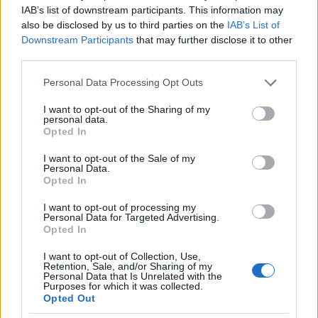
IAB’s list of downstream participants. This information may
Erdélyi turnéra indul a Sárik Péter
also be disclosed by us to third parties on the
IAB’s List of
Trió
Downstream Participants
that may further disclose it to other
third parties.
2022.05.31.
Please note that this website/app uses one or more Google
Personal Data Processing Opt Outs
services and may gather and store information including but
not limited to your visit or usage behaviour. You may click to
I want to opt-out of the Sharing of my
personal data.
grant or deny consent to Google and its third-party tags to
Opted In
use your data for below specified purposes in below Google
consent section.
I want to opt-out of the Sale of my
Personal Data.
Opted In
I want to opt-out of processing my
Personal Data for Targeted Advertising.
Opted In
I want to opt-out of Collection, Use,
Retention, Sale, and/or Sharing of my
Personal Data that Is Unrelated with the
Purposes for which it was collected.
FŐCÍM
Opted Out