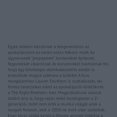
By signing in, you agree to
our terms and conditions
and o
Egyre többen készülnek a tengerentúlon az
apokalipszisre az ukrán-orosz háború miatt. Az
úgynevezett “
prepaperek
” bunkereket építenek,
fegyvereket vásárolnak és konzerveket halmoznak fel,
hogy egy lehetséges atomkatasztrófa esetén is
biztosítsák maguk számára a túlélést. A fura
mozgalomhoz
Lauren
Southern
is csatlakozott, aki
fontos tanácsokat adott az apokalipszis-túlélőknek
a
The
Right
Brothers
–
ben
. Megpróbáltunk választ
találni arra is, hogy vajon miért boldogtalan a
Z
–
generáció
, miért nem értik a munka világát azok a
nyugati fiatalok, akik a 2000-es évek után születtek.
Ezen kívül szóba került a Disney, aminek örököse a