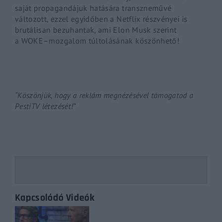
saját propagandájuk hatására transzneművé
változott, ezzel egyidőben a
Netflix
részvényei is
brutálisan bezuhantak, ami
Elon
M
usk
szerint
a
WOKE
–
mozgalom
túltolásának köszönhető!
“Köszönjük, hogy a reklám megnézésével támogatod a
PestiTV létezését!”
Kapcsolódó Videók