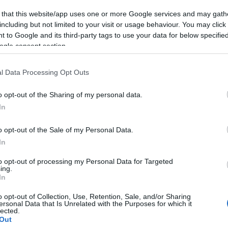
 that this website/app uses one or more Google services and may gath
including but not limited to your visit or usage behaviour. You may click 
 to Google and its third-party tags to use your data for below specifi
ogle consent section.
l Data Processing Opt Outs
emű kobra – ez ma a magyarországi ellenzék
o opt-out of the Sharing of my personal data.
In
o opt-out of the Sale of my Personal Data.
obrot kellene állítani!”
In
to opt-out of processing my Personal Data for Targeted
ing.
In
o opt-out of Collection, Use, Retention, Sale, and/or Sharing
itás Kristóffal
ersonal Data that Is Unrelated with the Purposes for which it
lected.
Out