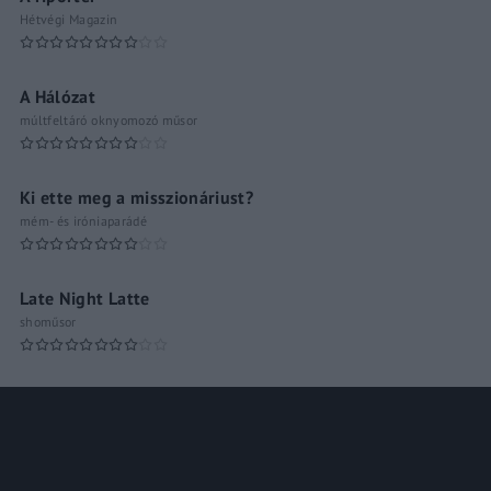
Hétvégi Magazin
A Hálózat
múltfeltáró oknyomozó műsor
Ki ette meg a misszionáriust?
mém- és iróniaparádé
Late Night Latte
shoműsor