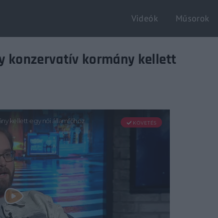
Videók
Műsorok
Login
Register
gy konzervatív kormány kellett
e or Email Address
Enter / ESC visszatérés
rd
SIGN IN