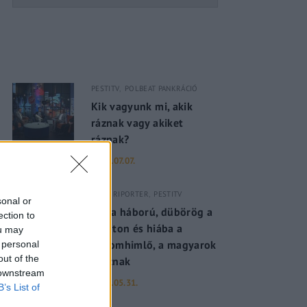
PESTITV
POLBEAT PANKRÁCIÓ
Kik vagyunk mi, akik
ráznak vagy akiket
ráznak?
2022.07.07.
PESTI RIPORTER
PESTITV
sonal or
Dúl a háború, dübörög a
ection to
Balaton és hiába a
ou may
majomhimlő, a magyarok
 personal
out of the
utaznak
 downstream
2022.05.31.
B’s List of