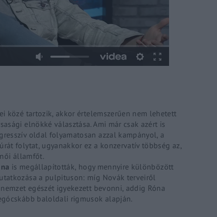
Lost Your P
member Me
ing in, you agree to
our terms and conditions
and our
privacy policy
.
i közé tartozik, akkor értelemszerűen nem lehetett
asági elnökké választása. Ami már csak azért is
resszív oldal folyamatosan azzal kampányol, a
át folytat, ugyanakkor ez a konzervatív többség az,
női államfőt.
nna
is megállapították, hogy mennyire különbözött
tatkozása a pulpituson: míg Novák terveiről
a nemzet egészét igyekezett bevonni, addig Róna
egócskább baloldali rigmusok alapján.