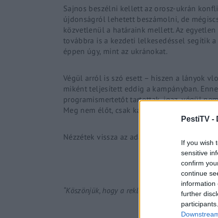
Sajnos beszélni kellett az orosz-ukrán konfl
újdonságról lehetett beszámolni, de mégiscs
közvetlenül a határaink mellett. Az egyetle
továbbra is a kezdeti lelkesedéssel segítik 
éppen úgy, mint az ukránokat.
Végül arról is szó esett – hiszen a lányok vlo
miként teljesített eddig a kampányban. Ennek
programismertetőt tartottak, igaz, végül nem
Meg nem élőt, csak kamu élőt, abból is felt
PestiTV -
Nézzétek vissza az adást!
If you wish 
sensitive in
confirm you
continue se
information 
“Köszönjük, hogy a reklám megnézésével támoga
further disc
participants
Downstream 