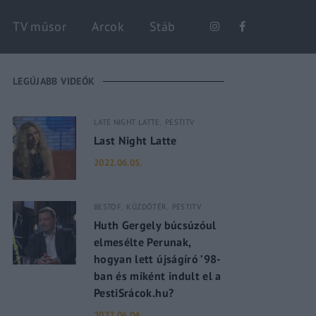
Keresés
TV műsor
Arcok
Stáb
LEGÚJABB VIDEÓK
LATE NIGHT LATTE
PESTITV
Last Night Latte
2022.06.05.
BESTOF
KÜZDŐTÉR
PESTITV
Huth Gergely búcsúzóul
elmesélte Perunak,
hogyan lett újságíró ’98-
ban és miként indult el a
PestiSrácok.hu?
2022.06.04.