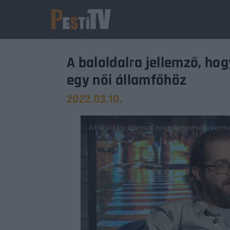
A baloldalra jellemző, ho
egy női államfőhöz
2022.03.10.
Usernam
Passwo