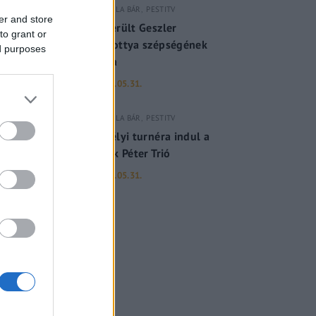
GERILLA BÁR
PESTITV
er and store
Kiderült Geszler
to grant or
Dorottya szépségének
ed purposes
titka
2022.05.31.
GERILLA BÁR
PESTITV
Erdélyi turnéra indul a
Sárik Péter Trió
2022.05.31.