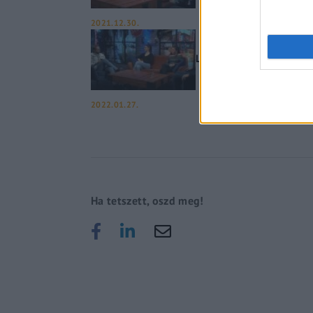
2021.12.30.
Lakatos Márk, a megélhe
2022.01.27.
Ha tetszett, oszd meg!