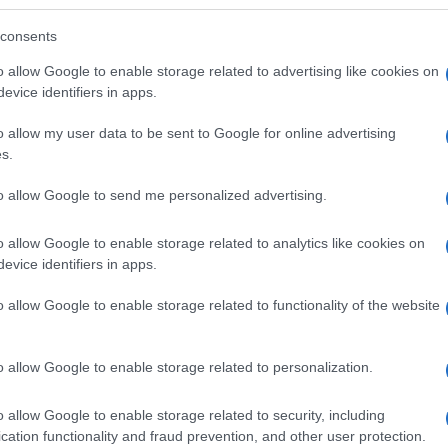
consents
hogyan kell egybites közéleti ostobaságokat mondani
o allow Google to enable storage related to advertising like cookies on
evice identifiers in apps.
o allow my user data to be sent to Google for online advertising
s.
baloldalnak pedig mindent szabad
to allow Google to send me personalized advertising.
o allow Google to enable storage related to analytics like cookies on
evice identifiers in apps.
 azt is megengedi, hogy heterók legyünk?
o allow Google to enable storage related to functionality of the website
o allow Google to enable storage related to personalization.
csit meredek
o allow Google to enable storage related to security, including
cation functionality and fraud prevention, and other user protection.