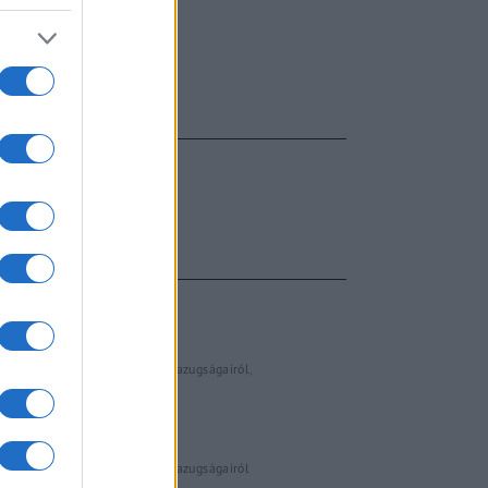
FŐCÍM
AJÁNLOTT VIDEÓK
Libernyákok
elemző műsor a baloldal hazugságairól
Görbe tükör a baloldalról
Számok és tények
elemző műsor a baloldal hazugságairól