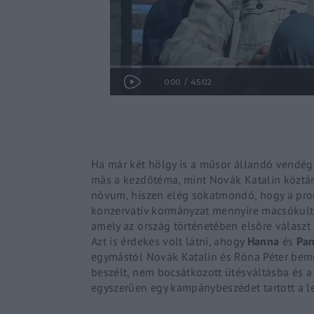
Re
By sign
Ha már két hölgy is a műsor állandó vendége
más a kezdőtéma, mint Novák Katalin köztárs
nóvum, hiszen elég sokatmondó, hogy a prog
konzervatív kormányzat mennyire macsókultúr
amely az ország történetében elsőre választ 
Azt is érdekes volt látni, ahogy
Hanna
és
Pa
egymástól Novák Katalin és Róna Péter bemu
beszélt, nem bocsátkozott ütésváltásba és 
egyszerűen egy kampánybeszédet tartott a l