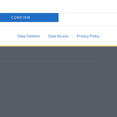
CONFIRM
tési rettegők példaképe
Data Deletion
Data Access
Privacy Policy