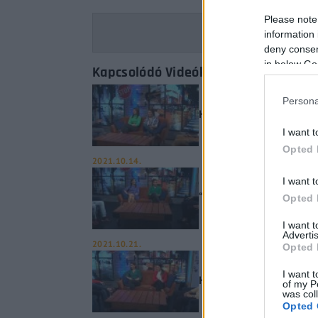
Please note
information 
deny consent
in below Go
Kapcsolódó Videók
Persona
Hétfejű sárkányból félsz
I want t
Opted 
2021.10.14.
I want t
“Soros Györgynek arany sz
Opted 
I want 
Advertis
2021.10.21.
Opted 
I want t
Hópelyhek olvadása Tromb
of my P
was col
Opted 