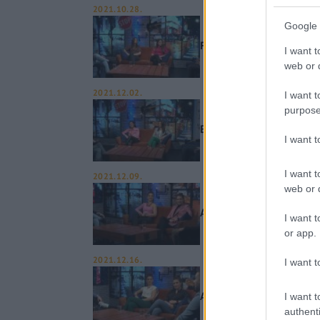
2021.10.28.
Google 
Fluor Tomi megmutatta, 
I want t
web or d
2021.12.02.
I want t
purpose
Bezzeg a fideszesek – a 
I want 
I want t
2021.12.09.
web or d
Az Amnesty International
I want t
or app.
2021.12.16.
I want t
Az LMBTQ Szűz Mária ki
I want t
authenti