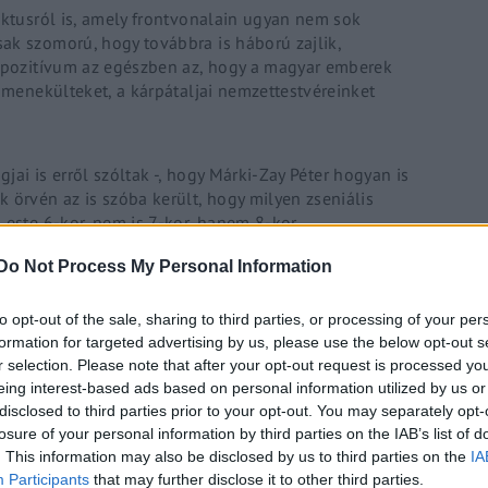
iktusról is, amely frontvonalain ugyan nem sok
ak szomorú, hogy továbbra is háború zajlik,
n pozitívum az egészben az, hogy a magyar emberek
a menekülteket, a kárpátaljai nemzettestvéreinket
gjai is erről szóltak -, hogy Márki-Zay Péter hogyan is
 örvén az is szóba került, hogy milyen zseniális
 este 6-kor, nem is 7-kor, hanem 8-kor.
űnően rosszat, de csak megvolt.
Do Not Process My Personal Information
to opt-out of the sale, sharing to third parties, or processing of your per
formation for targeted advertising by us, please use the below opt-out s
r selection. Please note that after your opt-out request is processed y
eing interest-based ads based on personal information utilized by us or
disclosed to third parties prior to your opt-out. You may separately opt-
tod a PestiTV létezését!”
losure of your personal information by third parties on the IAB’s list of
. This information may also be disclosed by us to third parties on the
IA
Participants
that may further disclose it to other third parties.