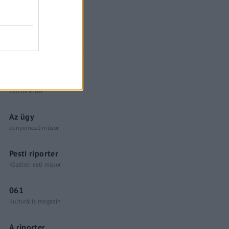
Küzdőtér
talk-show
Hópelyhek olvadása
Gerilla Bár
Esti hírshow
Az ügy
oknyomozó műsor
Pesti riporter
Közéleti esti műsor
061
Kulturális magazin
A riporter