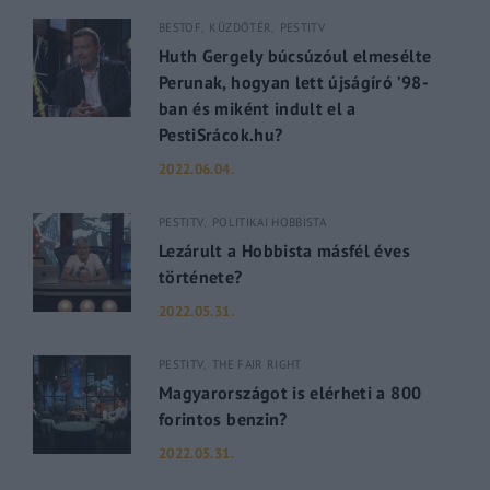
BESTOF
KÜZDŐTÉR
PESTITV
Huth Gergely búcsúzóul elmesélte
Perunak, hogyan lett újságíró ’98-
ban és miként indult el a
PestiSrácok.hu?
2022.06.04.
PESTITV
POLITIKAI HOBBISTA
Lezárult a Hobbista másfél éves
története?
2022.05.31.
PESTITV
THE FAIR RIGHT
Magyarországot is elérheti a 800
forintos benzin?
2022.05.31.