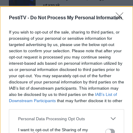
utaznak
2022.05.31.
PestiTV -
Do Not Process My Personal Information
GERILLA BÁR
PESTITV
If you wish to opt-out of the sale, sharing to third parties, or
Kiderült Geszler Dorottya
processing of your personal or sensitive information for
szépségének titka
targeted advertising by us, please use the below opt-out
section to confirm your selection. Please note that after your
2022.05.31.
opt-out request is processed you may continue seeing
interest-based ads based on personal information utilized by
GERILLA BÁR
PESTITV
us or personal information disclosed to third parties prior to
Erdélyi turnéra indul a Sárik Péter
your opt-out. You may separately opt-out of the further
Trió
disclosure of your personal information by third parties on the
IAB’s list of downstream participants. This information may
2022.05.31.
also be disclosed by us to third parties on the
IAB’s List of
Downstream Participants
that may further disclose it to other
third parties.
Please note that this website/app uses one or more Google
Personal Data Processing Opt Outs
services and may gather and store information including but
not limited to your visit or usage behaviour. You may click to
I want to opt-out of the Sharing of my