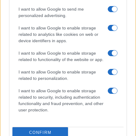
Számok és tények
elemző műsor a baloldal hazugságairól
I want to allow Google to send me
personalized advertising.
Küzdőtér
I want to allow Google to enable storage
talk-show
related to analytics like cookies on web or
device identifiers in apps.
Hópelyhek olvadása
I want to allow Google to enable storage
Gerilla Bár
related to functionality of the website or app.
Esti hírshow
I want to allow Google to enable storage
related to personalization.
Az ügy
oknyomozó műsor
I want to allow Google to enable storage
related to security, including authentication
Pesti riporter
functionality and fraud prevention, and other
user protection.
Közéleti esti műsor
061
Kulturális magazin
CONFIRM