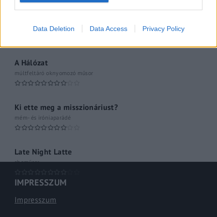
A riporter
Hétvégi Magazin
Data Deletion
Data Access
Privacy Policy
A Hálózat
múltfeltáró oknyomozó műsor
Ki ette meg a misszionáriust?
mém- és iróniaparádé
Late Night Latte
shoműsor
IMPRESSZUM
Impresszum