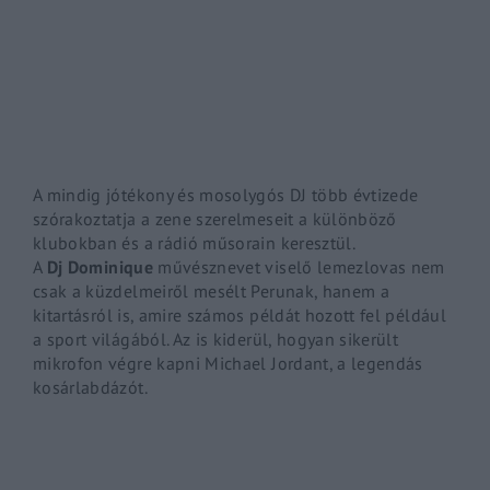
By signing in, you agree to
our terms and conditions
and o
A mindig jótékony és mosolygós
DJ
több évtizede
szórakoztatja a zene szerelmeseit a különböző
klubokban és a rádió műsorain keresztül.
A
Dj
Dominique
művésznevet viselő lemezlovas nem
csak a küzdelmeiről mesélt Perunak, hanem a
kitartásról is, amire számos példát hozott fel például
a sport világából. Az is kiderül, hogyan sikerült
mikrofon végre kapni Michael Jordant, a legendás
kosárlabdázót.