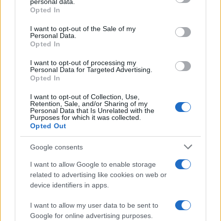
personal data.
grant or deny consent to Google and its third-party tags to
Opted In
use your data for below specified purposes in below Google
consent section.
I want to opt-out of the Sale of my
Personal Data.
Opted In
I want to opt-out of processing my
Personal Data for Targeted Advertising.
Opted In
FŐCÍM
I want to opt-out of Collection, Use,
Retention, Sale, and/or Sharing of my
Personal Data that Is Unrelated with the
Purposes for which it was collected.
Opted Out
Google consents
AJÁNLOTT VIDEÓK
I want to allow Google to enable storage
related to advertising like cookies on web or
Libernyákok
device identifiers in apps.
elemző műsor a baloldal hazugságairól
Görbe tükör a baloldalról
I want to allow my user data to be sent to
Google for online advertising purposes.