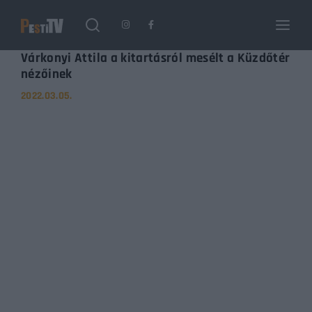
Login
Register
Várkonyi Attila a kitartásról mesélt a Küzdőtér
nézőinek
2022.03.05.
Username or Email Address
Enter / ESC visszatérés
Password
SIGN IN
Remember Me