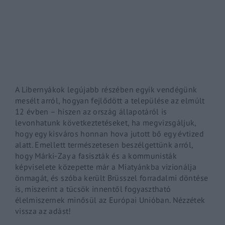
By signing in, you agree to
our terms and conditions
and o
A
Libernyákok
legújabb részében egyik vendégünk
mesélt arról, hogyan fejlődött a települése az elmúlt
12 évben – hiszen az ország állapotáról is
levonhatunk következtetéseket, ha megvizsgáljuk,
hogy egy kisváros honnan hova jutott bő egy évtized
alatt. Emellett természetesen beszélgettünk arról,
hogy Márki-Zay a fasiszták és a kommunisták
képviselete közepette már a Miatyánkba vizionálja
önmagát, és szóba került Brüsszel forradalmi döntése
is, miszerint a tücsök innentől fogyasztható
élelmiszernek minősül az Európai Unióban. Nézzétek
vissza az adást!