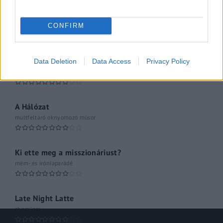
061
CONFIRM
Kulturális magazin
A riporter
Data Deletion
Data Access
Privacy Policy
Hétvégi Magazin
A Hálózat
múltfeltáró oknyomozó műsor
Ki ette meg a misszionáriust?
mém- és iróniaparádé
Late Night Latte
shoműsor