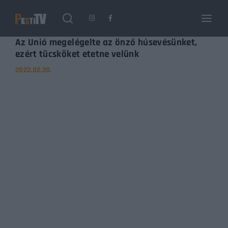
Login
Register
Az Unió megelégelte az önző húsevésünket,
ezért tücsköket etetne velünk
2022.02.20.
Username or Email Address
Enter / ESC visszatérés
Password
SIGN IN
Remember Me