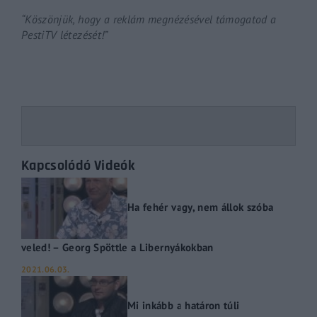
“Köszönjük, hogy a reklám megnézésével támogatod a
PestiTV létezését!”
Kapcsolódó Videók
Ha fehér vagy, nem állok szóba
veled! – Georg Spöttle a Libernyákokban
2021.06.03.
Mi inkább a határon túli