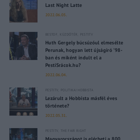
Last Night Latte
2022.06.05.
BESTOF
KÜZDŐTÉR
PESTITV
Huth Gergely búcsúzóul elmesélte
Perunak, hogyan lett újságíró ’98-
ban és miként indult el a
PestiSrácok.hu?
2022.06.04.
PESTITV
POLITIKAI HOBBISTA
Lezárult a Hobbista másfél éves
története?
2022.05.31.
PESTITV
THE FAIR RIGHT
Magyarországot is elérheti a 800