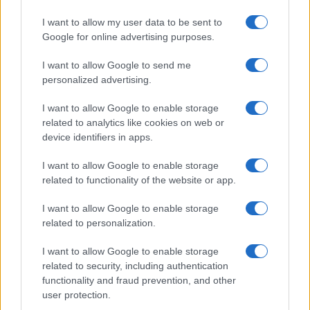
Libernyákok
I want to allow my user data to be sent to
elemző műsor a baloldal hazugságairól
Görbe tükör a baloldalról
Google for online advertising purposes.
Számok és tények
I want to allow Google to send me
elemző műsor a baloldal hazugságairól
personalized advertising.
I want to allow Google to enable storage
Küzdőtér
related to analytics like cookies on web or
talk-show
device identifiers in apps.
Hópelyhek olvadása
I want to allow Google to enable storage
related to functionality of the website or app.
Gerilla Bár
I want to allow Google to enable storage
Esti hírshow
related to personalization.
Az ügy
I want to allow Google to enable storage
oknyomozó műsor
related to security, including authentication
functionality and fraud prevention, and other
Pesti riporter
user protection.
Közéleti esti műsor