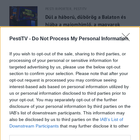
PESTI RIPORTER
PESTITV
Dúl a háború, dübörög a Balaton és
hiába a majomhimlő, a magyarok
utaznak
PestiTV -
Do Not Process My Personal Information
2022.05.31.
If you wish to opt-out of the sale, sharing to third parties, or
GERILLA BÁR
PESTITV
processing of your personal or sensitive information for
Kiderült Geszler Dorottya
targeted advertising by us, please use the below opt-out
szépségének titka
section to confirm your selection. Please note that after your
opt-out request is processed you may continue seeing
2022.05.31.
interest-based ads based on personal information utilized by
us or personal information disclosed to third parties prior to
GERILLA BÁR
PESTITV
your opt-out. You may separately opt-out of the further
Erdélyi turnéra indul a Sárik Péter
disclosure of your personal information by third parties on the
Trió
IAB’s list of downstream participants. This information may
also be disclosed by us to third parties on the
IAB’s List of
2022.05.31.
Downstream Participants
that may further disclose it to other
third parties.