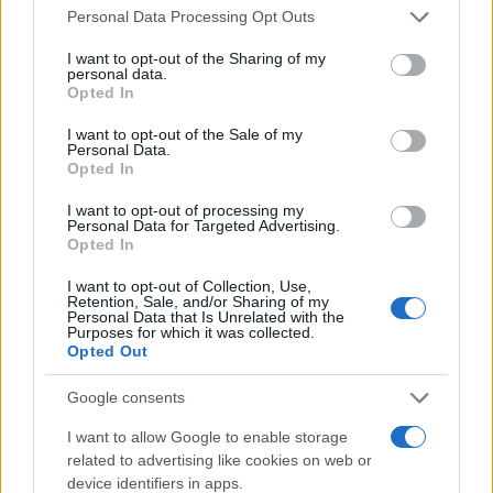
Please note that this website/app uses one or more Google
Personal Data Processing Opt Outs
services and may gather and store information including but
not limited to your visit or usage behaviour. You may click to
I want to opt-out of the Sharing of my
personal data.
grant or deny consent to Google and its third-party tags to
Opted In
use your data for below specified purposes in below Google
consent section.
I want to opt-out of the Sale of my
Personal Data.
Opted In
I want to opt-out of processing my
Personal Data for Targeted Advertising.
Opted In
I want to opt-out of Collection, Use,
FŐCÍM
Retention, Sale, and/or Sharing of my
Personal Data that Is Unrelated with the
Purposes for which it was collected.
Opted Out
Google consents
I want to allow Google to enable storage
AJÁNLOTT VIDEÓK
related to advertising like cookies on web or
device identifiers in apps.