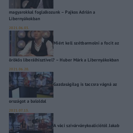
magyarokkal foglalkozunk – Pajkos Adrián a
Libernyákokban
2021.06.03.
Miért kell szétbarmolni a focit az
örökös liberálhisztivel? – Huber Márk a Libernyákokban
2021.06.20.
Gazdaságilag is taccsra vágná az
országot a baloldal
2021.07.13.
A váci szivárványkoalíciótól Jakab