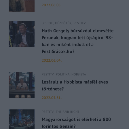
2022.06.05.
BESTOF
KÜZDŐTÉR
PESTITV
Huth Gergely búcsúzóul elmesélte
Perunak, hogyan lett újságíró ’98-
ban és miként indult el a
PestiSrácok.hu?
2022.06.04.
PESTITV
POLITIKAI HOBBISTA
Lezárult a Hobbista másfél éves
története?
2022.05.31.
PESTITV
THE FAIR RIGHT
Magyarországot is elérheti a 800
forintos benzin?