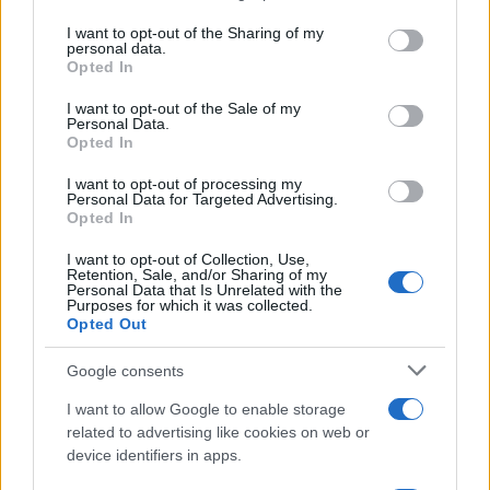
services and may gather and store information including but
not limited to your visit or usage behaviour. You may click to
I want to opt-out of the Sharing of my
personal data.
grant or deny consent to Google and its third-party tags to
Opted In
use your data for below specified purposes in below Google
consent section.
I want to opt-out of the Sale of my
Personal Data.
Opted In
I want to opt-out of processing my
Personal Data for Targeted Advertising.
Opted In
I want to opt-out of Collection, Use,
FŐCÍM
Retention, Sale, and/or Sharing of my
Personal Data that Is Unrelated with the
Purposes for which it was collected.
Opted Out
Google consents
AJÁNLOTT VIDEÓK
I want to allow Google to enable storage
related to advertising like cookies on web or
device identifiers in apps.
Libernyákok