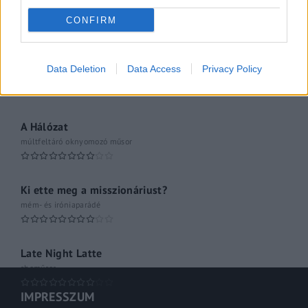
061
CONFIRM
Kulturális magazin
A riporter
Data Deletion
Data Access
Privacy Policy
Hétvégi Magazin
A Hálózat
múltfeltáró oknyomozó műsor
Ki ette meg a misszionáriust?
mém- és iróniaparádé
Late Night Latte
shoműsor
IMPRESSZUM