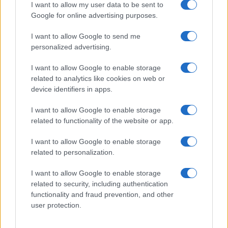
elemző műsor a baloldal hazugságairól
Görbe tükör a baloldalról
I want to allow my user data to be sent to
Google for online advertising purposes.
Számok és tények
I want to allow Google to send me
elemző műsor a baloldal hazugságairól
personalized advertising.
Küzdőtér
I want to allow Google to enable storage
talk-show
related to analytics like cookies on web or
device identifiers in apps.
Hópelyhek olvadása
I want to allow Google to enable storage
related to functionality of the website or app.
Gerilla Bár
Esti hírshow
I want to allow Google to enable storage
related to personalization.
Az ügy
I want to allow Google to enable storage
oknyomozó műsor
related to security, including authentication
functionality and fraud prevention, and other
Pesti riporter
user protection.
Közéleti esti műsor