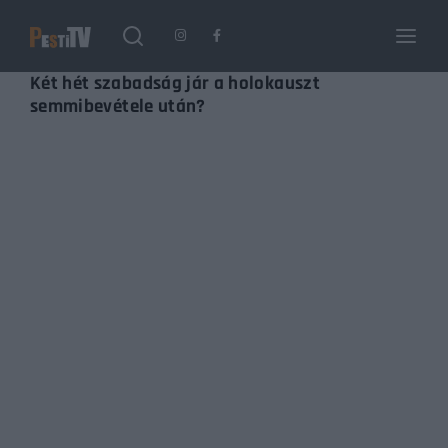
Login
Register
Két hét szabadság jár a holokauszt
semmibevétele után?
Username or Email Address
Enter / ESC visszatérés
Password
SIGN IN
Remember Me