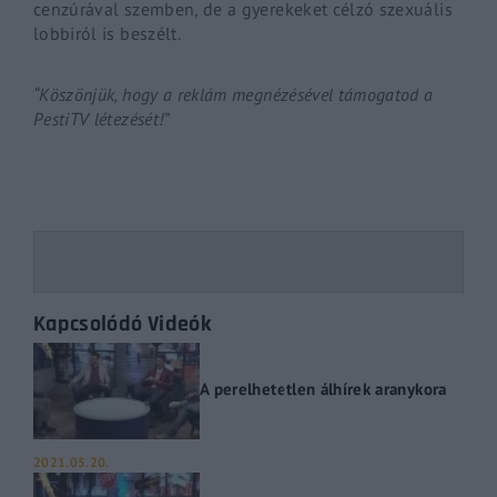
cenzúrával szemben, de a gyerekeket célzó szexuális
lobbiról is beszélt.
“Köszönjük, hogy a reklám megnézésével támogatod a
PestiTV létezését!”
Kapcsolódó Videók
A perelhetetlen álhírek aranykora
2021.05.20.