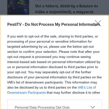
Dúl a háború, dübörög a Balaton és
hiába a majomhimlő, a magyarok
utaznak
PestiTV -
Do Not Process My Personal Information
2022.05.31.
If you wish to opt-out of the sale, sharing to third parties, or
GERILLA BÁR
PESTITV
processing of your personal or sensitive information for
Kiderült Geszler Dorottya
targeted advertising by us, please use the below opt-out
szépségének titka
section to confirm your selection. Please note that after your
2022.05.31.
opt-out request is processed you may continue seeing
interest-based ads based on personal information utilized by
us or personal information disclosed to third parties prior to
GERILLA BÁR
PESTITV
your opt-out. You may separately opt-out of the further
Erdélyi turnéra indul a Sárik Péter
disclosure of your personal information by third parties on the
Trió
IAB’s list of downstream participants. This information may
also be disclosed by us to third parties on the
IAB’s List of
2022.05.31.
Downstream Participants
that may further disclose it to other
third parties.
Please note that this website/app uses one or more Google
Personal Data Processing Opt Outs