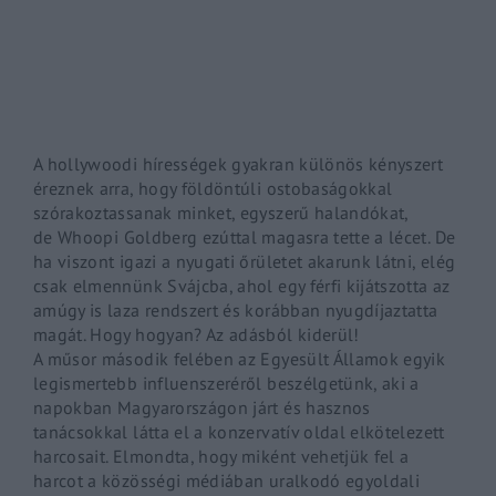
By signing in, you agree to
our terms and conditions
and o
A hollywoodi hírességek gyakran különös kényszert
éreznek arra, hogy földöntúli ostobaságokkal
szórakoztassanak minket, egyszerű halandókat,
de
Whoopi
Goldberg
ezúttal magasra tette a lécet. De
ha viszont igazi a nyugati őrületet akarunk látni, elég
csak elmennünk Svájcba, ahol egy férfi kijátszotta az
amúgy is laza rendszert és korábban nyugdíjaztatta
magát. Hogy hogyan? Az adásból kiderül!
A műsor második felében az Egyesült Államok egyik
legismertebb
influenszeréről
beszélgetünk, aki a
napokban Magyarországon járt és hasznos
tanácsokkal látta el a konzervatív oldal elkötelezett
harcosait. Elmondta, hogy miként vehetjük fel a
harcot a közösségi médiában uralkodó egyoldali