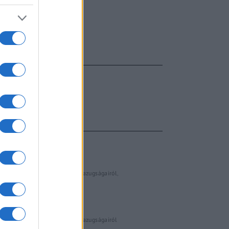
FŐCÍM
AJÁNLOTT VIDEÓK
Libernyákok
elemző műsor a baloldal hazugságairól
Görbe tükör a baloldalról
Számok és tények
elemző műsor a baloldal hazugságairól