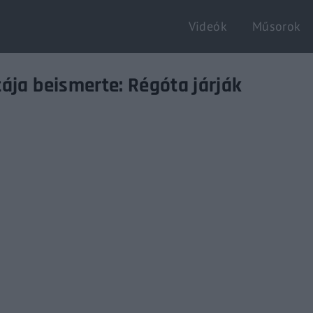
Videók
Műsorok
Login
Register
ája beismerte: Régóta járják
e or Email Address
Enter / ESC visszatérés
rd
SIGN IN