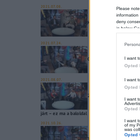
2021.07.08.
Please note
information 
deny consent
Kitakart arcú körözött bű
in below Go
2021.07.24.
Persona
I want t
Orbán Viktor is híres, ha
Opted 
2021.08.07.
I want t
Opted 
2006-ban Gyurcsány nem 
I want 
Advertis
Opted 
járt – ez ma a baloldal
I want t
2021.10.26.
of my P
was col
Opted 
Tarnay Kristóf Ábel VS K