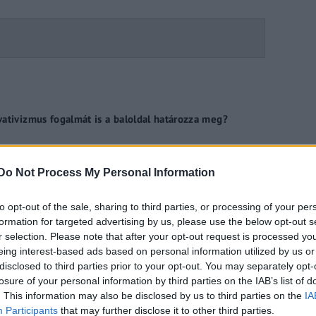
ativizmus fogalmát is a baloldal határozza meg?
Do Not Process My Personal Information
ére és fizess felárat!
to opt-out of the sale, sharing to third parties, or processing of your per
formation for targeted advertising by us, please use the below opt-out s
r selection. Please note that after your opt-out request is processed y
eing interest-based ads based on personal information utilized by us or
disclosed to third parties prior to your opt-out. You may separately opt-
losure of your personal information by third parties on the IAB’s list of
et transzvesztita, akkor Hófehérke is lehet mexikói
. This information may also be disclosed by us to third parties on the
IA
Participants
that may further disclose it to other third parties.