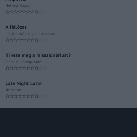
Hétvégi Magazin
A Hálózat
múltfeltáró oknyomozó műsor
Ki ette meg a misszionáriust?
mém- és iróniaparádé
Late Night Latte
shoműsor