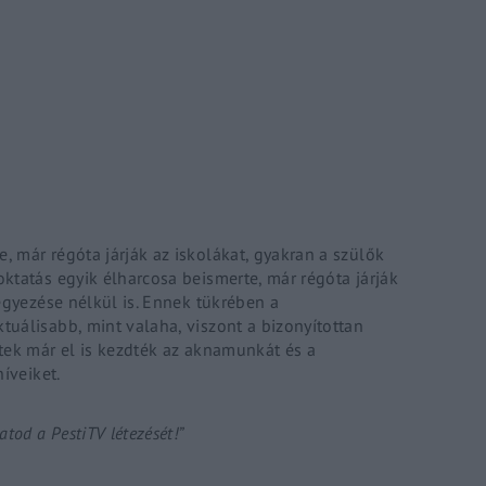
Lost Your P
member Me
ing in, you agree to
our terms and conditions
and our
privacy policy
.
, már régóta járják az iskolákat, gyakran a szülők
oktatás
egyik élharcosa beismerte, már régóta járják
egyezése nélkül is. Ennek tükrében a
uálisabb, mint valaha, viszont a bizonyítottan
tek már el is kezdték az aknamunkát és a
íveiket.
tod a PestiTV létezését!”