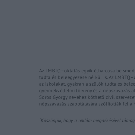
Re
By sign
Az
LMBTQ
–
oktatás
egyik élharcosa beismerte
tudta és beleegyezése nélkül is. Az
LMBTQ
–
az iskolákat, gyakran a szülők tudta és bele
gyermekvédelmi törvény és a népszavazás akt
Soros György nevéhez köthető civil szerveze
népszavazás szabotálására szólították fel a h
“Köszönjük, hogy a reklám megnézésével támoga