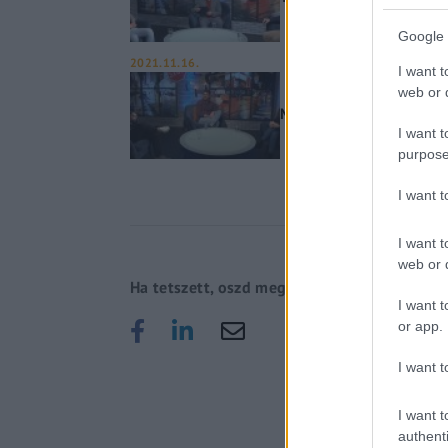
Google 
2021.11.16.
I want t
web or d
Mi volt az idei év lege
I want t
purpose
I want 
I want t
web or d
Ha tetszett, oszd meg!
I want t
or app.
I want t
I want t
authenti