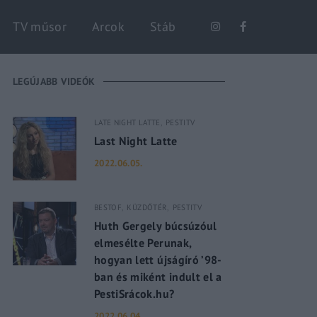
Keresés
TV műsor
Arcok
Stáb
LEGÚJABB VIDEÓK
LATE NIGHT LATTE
PESTITV
Last Night Latte
2022.06.05.
BESTOF
KÜZDŐTÉR
PESTITV
Huth Gergely búcsúzóul
elmesélte Perunak,
hogyan lett újságíró ’98-
ban és miként indult el a
PestiSrácok.hu?
2022.06.04.