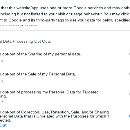
 that this website/app uses one or more Google services and may gath
including but not limited to your visit or usage behaviour. You may click 
 to Google and its third-party tags to use your data for below specifi
nözők és feministák a nők jogai ellen. Mi lesz itt még?
ogle consent section.
l Data Processing Opt Outs
o opt-out of the Sharing of my personal data.
llgasson mindenki Orbán Viktorra!
In
o opt-out of the Sale of my Personal Data.
In
lövetett a tömegbe, a tüntetők pedig az kapták, ami
to opt-out of processing my Personal Data for Targeted
ing.
In
o opt-out of Collection, Use, Retention, Sale, and/or Sharing
ersonal Data that Is Unrelated with the Purposes for which it
lected.
Out
ohán Mátyás – A független sajtó legendája