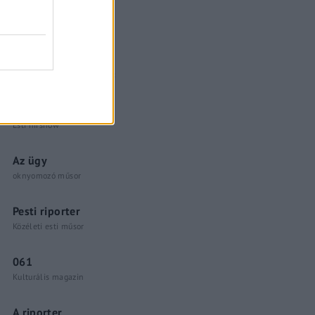
Küzdőtér
talk-show
Hópelyhek olvadása
Gerilla Bár
Esti hírshow
Az ügy
oknyomozó műsor
Pesti riporter
Közéleti esti műsor
061
Kulturális magazin
A riporter