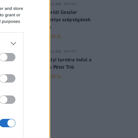
GERILLA BÁR
PESTITV
er and store
Kiderült Geszler
to grant or
Dorottya szépségének
ed purposes
titka
2022.05.31.
GERILLA BÁR
PESTITV
Erdélyi turnéra indul a
Sárik Péter Trió
2022.05.31.