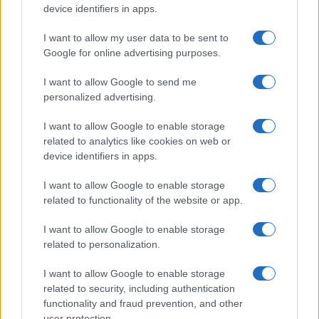
device identifiers in apps.
Libernyákok
I want to allow my user data to be sent to
elemző műsor a baloldal hazugságairól
Görbe tükör a baloldalról
Google for online advertising purposes.
Számok és tények
I want to allow Google to send me
personalized advertising.
elemző műsor a baloldal hazugságairól
I want to allow Google to enable storage
Küzdőtér
related to analytics like cookies on web or
talk-show
device identifiers in apps.
Hópelyhek olvadása
I want to allow Google to enable storage
related to functionality of the website or app.
Gerilla Bár
I want to allow Google to enable storage
Esti hírshow
related to personalization.
Az ügy
I want to allow Google to enable storage
oknyomozó műsor
related to security, including authentication
functionality and fraud prevention, and other
user protection.