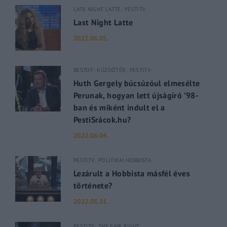
LATE NIGHT LATTE
PESTITV
Last Night Latte
2022.06.05.
BESTOF
KÜZDŐTÉR
PESTITV
Huth Gergely búcsúzóul elmesélte
Perunak, hogyan lett újságíró ’98-
ban és miként indult el a
PestiSrácok.hu?
2022.06.04.
PESTITV
POLITIKAI HOBBISTA
Lezárult a Hobbista másfél éves
története?
2022.05.31.
PESTITV
THE FAIR RIGHT