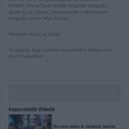
térfélen
Gréczy
Zsolt kezébe helyezett kulturális
ügyek és az a bolsi,
lumpenprolikra
alkalmazott
hergelés, amit a Telex folytat.
Nézzétek vissza az adást!
“Köszönjük, hogy a reklám megnézésével támogatod a
PestiTV létezését!”
Kapcsolódó Videók
“Ha nem mész ki tüntetni, beírok