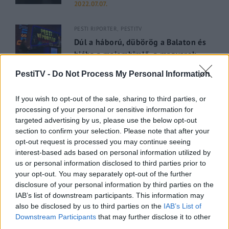
2022.07.07.
PESTI RIPORTER
PESTITV
Dúl a háború, dübörög a Balaton és
hiába a majomhimlő, a magyarok
utaznak
PestiTV -
Do Not Process My Personal Information
2022.05.31.
If you wish to opt-out of the sale, sharing to third parties, or
GERILLA BÁR
PESTITV
processing of your personal or sensitive information for
Kiderült Geszler Dorottya
targeted advertising by us, please use the below opt-out
section to confirm your selection. Please note that after your
szépségének titka
opt-out request is processed you may continue seeing
2022.05.31.
interest-based ads based on personal information utilized by
us or personal information disclosed to third parties prior to
your opt-out. You may separately opt-out of the further
GERILLA BÁR
PESTITV
disclosure of your personal information by third parties on the
Erdélyi turnéra indul a Sárik Péter
IAB’s list of downstream participants. This information may
Trió
also be disclosed by us to third parties on the
IAB’s List of
2022.05.31.
Downstream Participants
that may further disclose it to other
third parties.