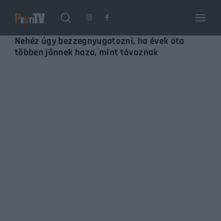
Login
Register
Nehéz úgy bezzegnyugatozni, ha évek óta
többen jönnek haza, mint távoznak
Username or Email Address
Enter / ESC visszatérés
Password
SIGN IN
Remember Me