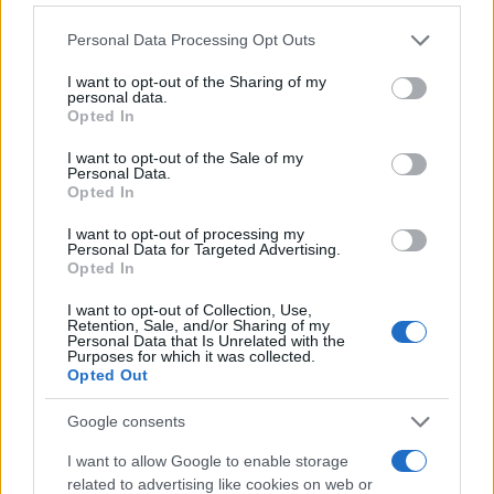
Please note that this website/app uses one or more Google
Personal Data Processing Opt Outs
services and may gather and store information including but
not limited to your visit or usage behaviour. You may click to
I want to opt-out of the Sharing of my
personal data.
grant or deny consent to Google and its third-party tags to
Opted In
use your data for below specified purposes in below Google
consent section.
I want to opt-out of the Sale of my
Personal Data.
Opted In
I want to opt-out of processing my
Personal Data for Targeted Advertising.
Opted In
I want to opt-out of Collection, Use,
Retention, Sale, and/or Sharing of my
FŐCÍM
Personal Data that Is Unrelated with the
Purposes for which it was collected.
Opted Out
Google consents
I want to allow Google to enable storage
AJÁNLOTT VIDEÓK
related to advertising like cookies on web or