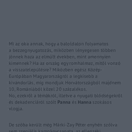
By signing in, you agree to
our terms and conditions
and o
Mi az oka annak, hogy a baloldalon folyamatos
a
bezzegnyugatozás
, miközben lényegesen többen
jönnek haza az elmúlt években, mint amennyien
kimennek? Ha az ország egy romhalmaz, mitől vonzó
a visszatelepülésre? Miközben egész Közép-
Európában Magyarországról a legkisebb a
kivándorlás, míg mondjuk Horvátországból majdnem
10, Romániából közel 20 százalékos.
No, ezekről a témákról, illetve a nyugati blődségekről
és dekadenciáról szólt
Panna
és
Hanna
szokásos
vlogja.
De szóba került még Márki-Zay Péter enyhén szólva
sem zseniális kampánycsapata, az ellenzéki