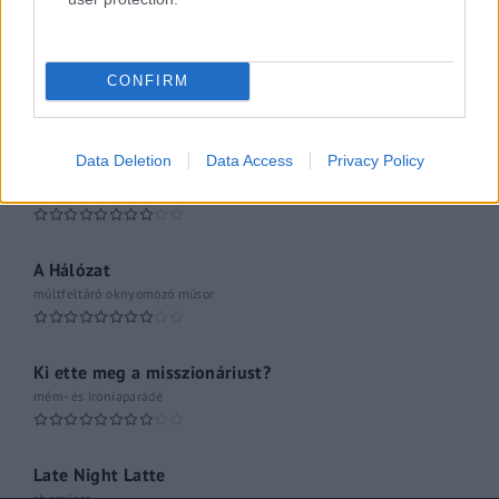
Pesti riporter
Közéleti esti műsor
CONFIRM
061
Kulturális magazin
Data Deletion
Data Access
Privacy Policy
A riporter
Hétvégi Magazin
A Hálózat
múltfeltáró oknyomozó műsor
Ki ette meg a misszionáriust?
mém- és iróniaparádé
Late Night Latte
shoműsor