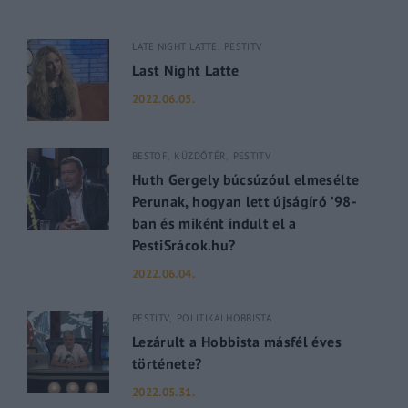
LATE NIGHT LATTE
PESTITV
Last Night Latte
2022.06.05.
BESTOF
KÜZDŐTÉR
PESTITV
Huth Gergely búcsúzóul elmesélte
Perunak, hogyan lett újságíró ’98-
ban és miként indult el a
PestiSrácok.hu?
2022.06.04.
PESTITV
POLITIKAI HOBBISTA
Lezárult a Hobbista másfél éves
története?
2022.05.31.