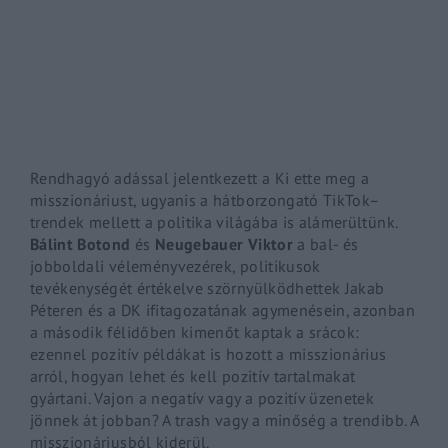
By signing in, you agree to
our terms and conditions
and o
Rendhagyó adással jelentkezett a Ki ette meg a
misszionáriust, ugyanis a hátborzongató
TikTok
–
trendek
mellett a politika világába is alámerültünk.
Bálint Botond
és
Neugebauer Viktor
a bal- és
jobboldali véleményvezérek, politikusok
tevékenységét értékelve szörnyülködhettek Jakab
Péteren és a DK ifitagozatának agymenésein, azonban
a második félidőben kimenőt kaptak a srácok:
ezennel pozitív példákat is hozott a misszionárius
arról, hogyan lehet és kell pozitív tartalmakat
gyártani. Vajon a negatív vagy a pozitív üzenetek
jönnek át jobban? A
trash
vagy a minőség a trendibb. A
misszionáriusból kiderül.