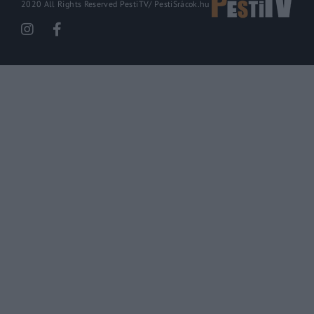
2020 All Rights Reserved PestiTV/
PestiSrácok.hu