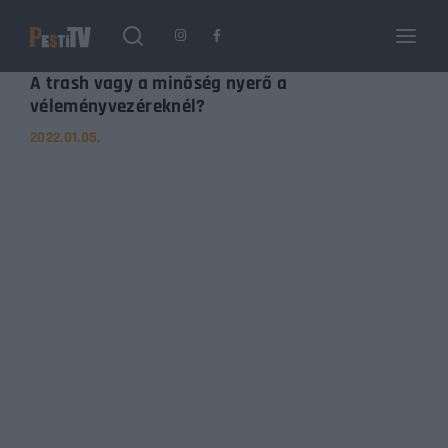
Login
Register
A trash vagy a minőség nyerő a
véleményvezéreknél?
2022.01.05.
Username or Email Address
Enter / ESC visszatérés
Password
SIGN IN
Remember Me