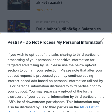
akiket ráznak?
2022.07.07.
PESTI RIPORTER
PESTITV
Dúl a háború, dübörög a Balaton és
hiába a majomhimlő, a magyarok
utaznak
PestiTV -
Do Not Process My Personal Information
2022.05.31.
If you wish to opt-out of the sale, sharing to third parties, or
processing of your personal or sensitive information for
GERILLA BÁR
PESTITV
targeted advertising by us, please use the below opt-out
Kiderült Geszler Dorottya
section to confirm your selection. Please note that after your
szépségének titka
opt-out request is processed you may continue seeing
interest-based ads based on personal information utilized by
2022.05.31.
us or personal information disclosed to third parties prior to
your opt-out. You may separately opt-out of the further
GERILLA BÁR
PESTITV
disclosure of your personal information by third parties on the
Erdélyi turnéra indul a Sárik Péter
IAB’s list of downstream participants. This information may
Trió
also be disclosed by us to third parties on the
IAB’s List of