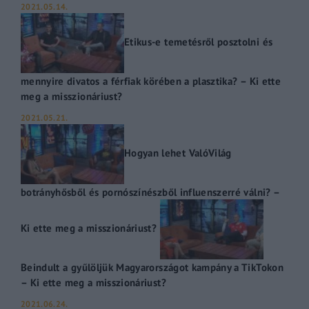
2021.05.14.
Etikus-e temetésről posztolni és
mennyire divatos a férfiak körében a plasztika? – Ki ette
meg a misszionáriust?
2021.05.21.
Hogyan lehet ValóVilág
botrányhősből és pornószínészből influenszerré válni? –
Ki ette meg a misszionáriust?
Beindult a gyűlöljük Magyarországot kampány a TikTokon
– Ki ette meg a misszionáriust?
2021.06.24.