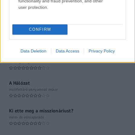
functionality and fraud prevention, and other
user protection.
Pesti riporter
Közéleti esti műsor
CONFIRM
061
Kulturális magazin
Data Deletion
Data Access
Privacy Policy
A riporter
Hétvégi Magazin
A Hálózat
múltfeltáró oknyomozó műsor
Ki ette meg a misszionáriust?
mém- és iróniaparádé