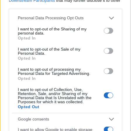
Downstream Participants
that may further disclose it to other
2022.05.31.
third parties.
Please note that this website/app uses one or more Google
Personal Data Processing Opt Outs
services and may gather and store information including but
not limited to your visit or usage behaviour. You may click to
I want to opt-out of the Sharing of my
personal data.
grant or deny consent to Google and its third-party tags to
Opted In
use your data for below specified purposes in below Google
consent section.
I want to opt-out of the Sale of my
Personal Data.
Opted In
I want to opt-out of processing my
Personal Data for Targeted Advertising.
Opted In
I want to opt-out of Collection, Use,
Retention, Sale, and/or Sharing of my
FŐCÍM
Personal Data that Is Unrelated with the
Purposes for which it was collected.
Opted Out
Google consents
I want to allow Google to enable storage