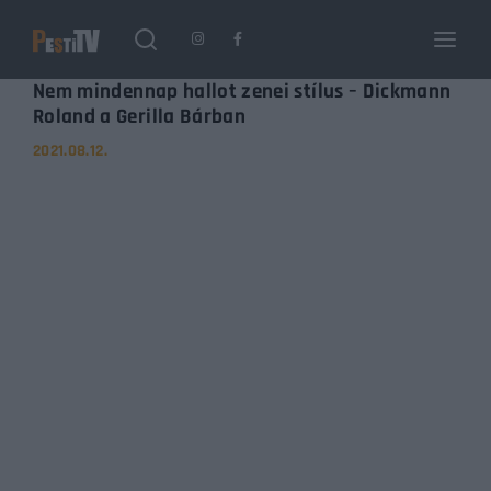
Login
Register
Nem mindennap hallot zenei stílus – Dickmann
Roland a Gerilla Bárban
2021.08.12.
Username or Email Address
Enter / ESC visszatérés
Password
SIGN IN
Remember Me