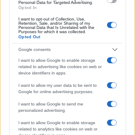
FŐCÍM
Personal Data for Targeted Advertising.
Opted In
I want to opt-out of Collection, Use,
Retention, Sale, and/or Sharing of my
Personal Data that Is Unrelated with the
Purposes for which it was collected.
Opted Out
AJÁNLOTT VIDEÓK
Google consents
Libernyákok
I want to allow Google to enable storage
elemző műsor a baloldal hazugságairól
Görbe tükör a baloldalról
related to advertising like cookies on web or
device identifiers in apps.
Számok és tények
I want to allow my user data to be sent to
elemző műsor a baloldal hazugságairól
Google for online advertising purposes.
Küzdőtér
I want to allow Google to send me
talk-show
personalized advertising.
I want to allow Google to enable storage
Hópelyhek olvadása
related to analytics like cookies on web or