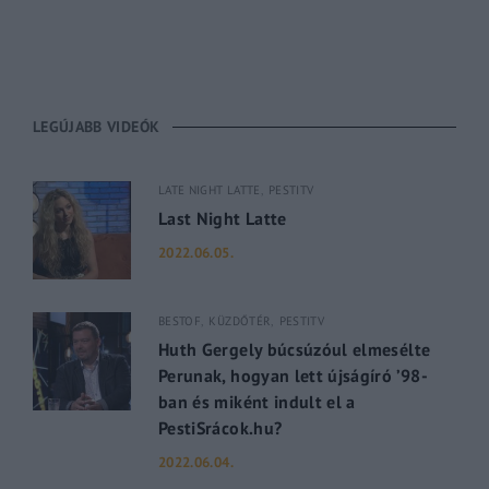
LEGÚJABB VIDEÓK
LATE NIGHT LATTE
PESTITV
Last Night Latte
2022.06.05.
BESTOF
KÜZDŐTÉR
PESTITV
Huth Gergely búcsúzóul elmesélte
Perunak, hogyan lett újságíró ’98-
ban és miként indult el a
PestiSrácok.hu?
2022.06.04.