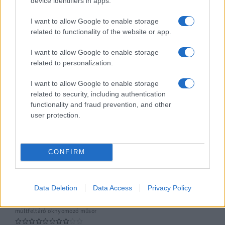
device identifiers in apps.
Gerilla Bár
Esti hírshow
I want to allow Google to enable storage
related to functionality of the website or app.
Az ügy
I want to allow Google to enable storage
oknyomozó műsor
related to personalization.
Pesti riporter
I want to allow Google to enable storage
Közéleti esti műsor
related to security, including authentication
functionality and fraud prevention, and other
user protection.
061
Kulturális magazin
CONFIRM
A riporter
Hétvégi Magazin
Data Deletion
Data Access
Privacy Policy
A Hálózat
múltfeltáró oknyomozó műsor