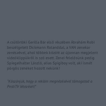
By signing in, you agree to
our terms and conditions
and o
A csütörtöki Gerilla Bár első részében Ábrahám Robi
beszélgetett Dickmann Rolanddal, a VAN zenekar
zenészével, ahol többek között az újonnan megjelent
videóklippükről is szó esett. Zenei felelősünk pedig
Spiegelhalter László, alias Spigiboy volt, aki ismét
pörgős zenéket hozott nekünk!
“Köszönjük, hogy a reklám megnézésével támogatod a
PestiTV létezését!”