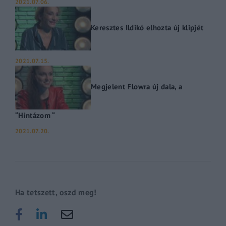
2021.07.06.
Keresztes Ildikó elhozta új klipjét
2021.07.15.
Megjelent Flowra új dala, a
“Hintázom “
2021.07.20.
Ha tetszett, oszd meg!