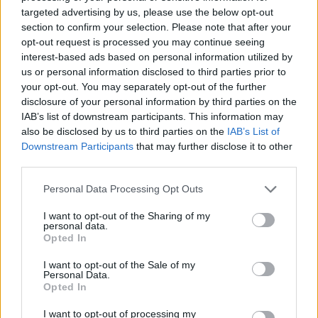
targeted advertising by us, please use the below opt-out
section to confirm your selection. Please note that after your
GERILLA BÁR
PESTITV
opt-out request is processed you may continue seeing
Erdélyi turnéra indul a Sárik Péter
interest-based ads based on personal information utilized by
Trió
us or personal information disclosed to third parties prior to
your opt-out. You may separately opt-out of the further
2022.05.31.
disclosure of your personal information by third parties on the
IAB’s list of downstream participants. This information may
also be disclosed by us to third parties on the
IAB’s List of
Downstream Participants
that may further disclose it to other
third parties.
Please note that this website/app uses one or more Google
Personal Data Processing Opt Outs
services and may gather and store information including but
not limited to your visit or usage behaviour. You may click to
I want to opt-out of the Sharing of my
personal data.
grant or deny consent to Google and its third-party tags to
Opted In
use your data for below specified purposes in below Google
consent section.
I want to opt-out of the Sale of my
Personal Data.
Opted In
I want to opt-out of processing my