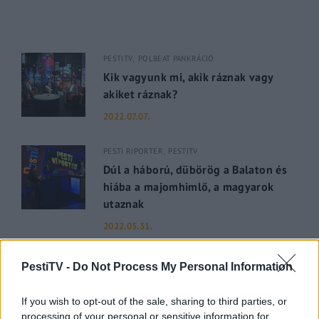
PESTITV
POLBEAT PANKRÁCIÓ
Kik vagyunk mi, akik ráznak vagy
akiket ráznak?
2022.07.07.
PESTI RIPORTER
PESTITV
Dúl a háború, dübörög a Balaton és
hiába a majomhimlő, a magyarok
utaznak
2022.05.31.
GERILLA BÁR
PESTITV
PestiTV -
Do Not Process My Personal Information
Kiderült Geszler Dorottya
szépségének titka
If you wish to opt-out of the sale, sharing to third parties, or
processing of your personal or sensitive information for
2022.05.31.