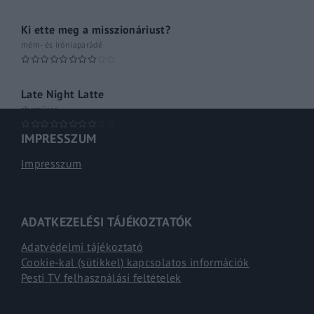
Ki ette meg a misszionáriust?
mém- és iróniaparádé
Late Night Latte
shoműsor
IMPRESSZUM
Impresszum
ADATKEZELÉSI TÁJÉKOZTATÓK
Adatvédelmi tájékoztató
Cookie-kal (sütikkel) kapcsolatos információk
Pesti TV felhasználási feltételek