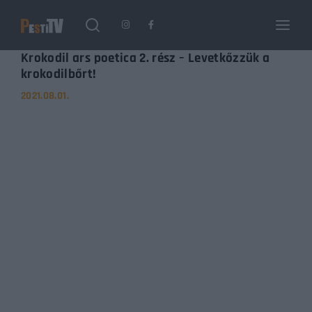
Login
Register
Krokodil ars poetica 2. rész – Levetkőzzük a
krokodilbőrt!
2021.08.01.
Username or Email Address
Enter / ESC visszatérés
Password
SIGN IN
Remember Me