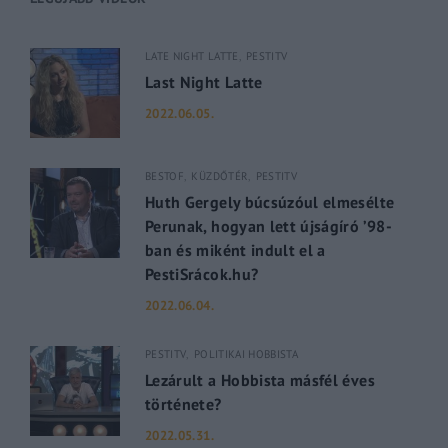
LATE NIGHT LATTE
PESTITV
Last Night Latte
2022.06.05.
BESTOF
KÜZDŐTÉR
PESTITV
Huth Gergely búcsúzóul elmesélte
Perunak, hogyan lett újságíró ’98-
ban és miként indult el a
PestiSrácok.hu?
2022.06.04.
PESTITV
POLITIKAI HOBBISTA
Lezárult a Hobbista másfél éves
története?
2022.05.31.