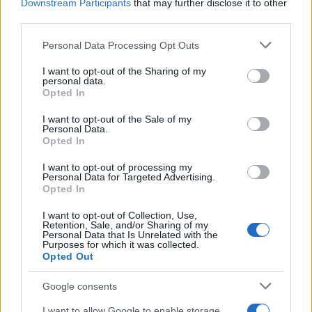
Downstream Participants
that may further disclose it to other
2022.05.31.
third parties.
Please note that this website/app uses one or more Google
Personal Data Processing Opt Outs
services and may gather and store information including but
not limited to your visit or usage behaviour. You may click to
I want to opt-out of the Sharing of my
personal data.
grant or deny consent to Google and its third-party tags to
Opted In
use your data for below specified purposes in below Google
consent section.
I want to opt-out of the Sale of my
Personal Data.
Opted In
I want to opt-out of processing my
Personal Data for Targeted Advertising.
Opted In
I want to opt-out of Collection, Use,
Retention, Sale, and/or Sharing of my
FŐCÍM
Personal Data that Is Unrelated with the
Purposes for which it was collected.
Opted Out
Google consents
I want to allow Google to enable storage