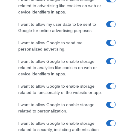
AJÁNLOTT VIDEÓK
related to advertising like cookies on web or
device identifiers in apps.
Libernyákok
I want to allow my user data to be sent to
elemző műsor a baloldal hazugságairól
Görbe tükör a baloldalról
Google for online advertising purposes.
I want to allow Google to send me
Számok és tények
personalized advertising.
elemző műsor a baloldal hazugságairól
I want to allow Google to enable storage
Küzdőtér
related to analytics like cookies on web or
talk-show
device identifiers in apps.
I want to allow Google to enable storage
Hópelyhek olvadása
related to functionality of the website or app.
Gerilla Bár
I want to allow Google to enable storage
Esti hírshow
related to personalization.
I want to allow Google to enable storage
Az ügy
related to security, including authentication
oknyomozó műsor