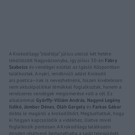
By signing in, you agree to
our terms and conditions
and o
A Krokodilagy “stúdiója” július utolsó két hetére
leköltözött Nagyvázsonyba, így július 30-án
Fábry
Szabolcs
és vendégei ezúttal az Igásló Központban
találkoztak. A nyári, rendkívüli adást Krokodil
ars
poetica
–
nak
is nevezhetnénk, hiszen kivételesen
nem aktuálpolitikai témákkal foglalkoztak, hanem a
rendszeres vendégek megismerése volt a cél. Ez
alkalommal
Győrffy-Villám András
,
Nagyné Legény
Ildikó
,
Jámbor Dénes
,
Oláh Gergely
és
Farkas Gábor
dobta le magáról a krokodilbőrt. Megtudhattuk, hogy
ki hogyan kapcsolódik a vidékhez, illetve mivel
foglalkozik pontosan. A Krokodilagy találkozón
minden résztvevő bemutathatta a saját települését,