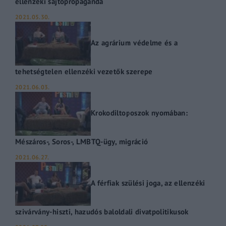
ellenzéki sajtópropaganda
2021.05.30.
Az agrárium védelme és a
tehetségtelen ellenzéki vezetők szerepe
2021.06.03.
Krokodiltoposzok nyomában:
Mészáros-, Soros-, LMBTQ-ügy, migráció
2021.06.27.
A férfiak szülési joga, az ellenzéki
szivárvány-hiszti, hazudós baloldali divatpolitikusok