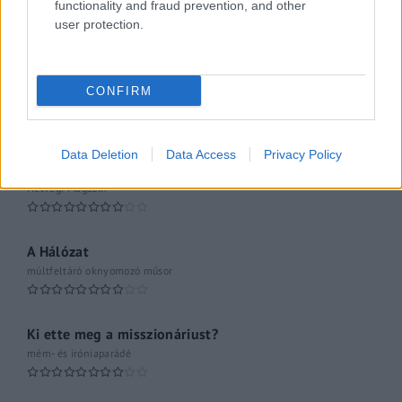
functionality and fraud prevention, and other
user protection.
Pesti riporter
Közéleti esti műsor
CONFIRM
061
Kulturális magazin
Data Deletion
Data Access
Privacy Policy
A riporter
Hétvégi Magazin
A Hálózat
múltfeltáró oknyomozó műsor
Ki ette meg a misszionáriust?
mém- és iróniaparádé