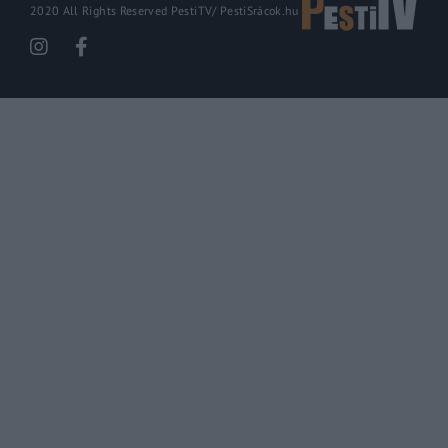
2020 All Rights Reserved PestiTV/
PestiSrácok.hu