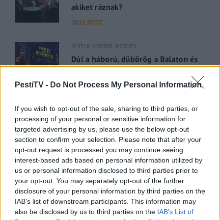
akiket ráznak?
2022.07.07.
PESTI RIPORTER
PESTITV
Dúl a háború, dübörög a Balaton és
hiába a majomhimlő, a magyarok
utaznak
PestiTV -
Do Not Process My Personal Information
2022.05.31.
If you wish to opt-out of the sale, sharing to third parties, or
processing of your personal or sensitive information for
GERILLA BÁR
PESTITV
targeted advertising by us, please use the below opt-out
Kiderült Geszler Dorottya
section to confirm your selection. Please note that after your
szépségének titka
opt-out request is processed you may continue seeing
interest-based ads based on personal information utilized by
2022.05.31.
us or personal information disclosed to third parties prior to
your opt-out. You may separately opt-out of the further
GERILLA BÁR
PESTITV
disclosure of your personal information by third parties on the
Erdélyi turnéra indul a Sárik Péter
IAB’s list of downstream participants. This information may
Trió
also be disclosed by us to third parties on the
IAB’s List of