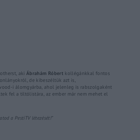
Lost Your P
member Me
ing in, you agree to
our terms and conditions
and our
privacy policy
.
rotherst
, aki
Ábrahám Róbert
kollégánkkal fontos
onlányokról, de kibeszéltük azt is,
wood-i álomgyárba, ahol jelenleg is rabszolgaként
ltek fel a tiltólistára, az ember már nem mehet el
tod a PestiTV létezését!”