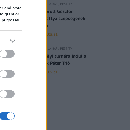
GERILLA BÁR
PESTITV
er and store
Kiderült Geszler
to grant or
Dorottya szépségének
ed purposes
titka
2022.05.31.
GERILLA BÁR
PESTITV
Erdélyi turnéra indul a
Sárik Péter Trió
2022.05.31.