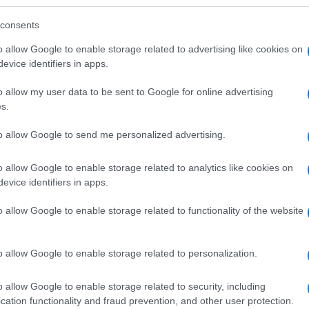
s megölni egy gyereket egy átlagos amerikai tinédzser
consents
o allow Google to enable storage related to advertising like cookies on
ight Brothers vendége
evice identifiers in apps.
o allow my user data to be sent to Google for online advertising
s.
g George Floyd – Georg Spöttle és Molnár Dóra a The
to allow Google to send me personalized advertising.
o allow Google to enable storage related to analytics like cookies on
evice identifiers in apps.
o allow Google to enable storage related to functionality of the website
o allow Google to enable storage related to personalization.
o allow Google to enable storage related to security, including
cation functionality and fraud prevention, and other user protection.