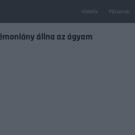
Videók
Műsorok
Login
Register
 démonlány állna az ágyam
e or Email Address
Enter / ESC visszatérés
rd
SIGN IN