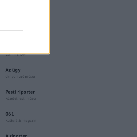
Küzdőtér
talk-show
Hópelyhek olvadása
Gerilla Bár
Esti hírshow
Az ügy
oknyomozó műsor
Pesti riporter
Közéleti esti műsor
061
Kulturális magazin
A riporter