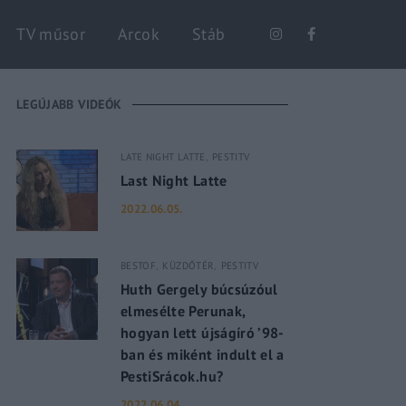
Keresés
TV műsor
Arcok
Stáb
LEGÚJABB VIDEÓK
LATE NIGHT LATTE
PESTITV
Last Night Latte
2022.06.05.
BESTOF
KÜZDŐTÉR
PESTITV
Huth Gergely búcsúzóul
elmesélte Perunak,
hogyan lett újságíró ’98-
ban és miként indult el a
PestiSrácok.hu?
2022.06.04.