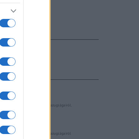
FŐCÍM
AJÁNLOTT VIDEÓK
Libernyákok
elemző műsor a baloldal hazugságairól
Görbe tükör a baloldalról
Számok és tények
elemző műsor a baloldal hazugságairól