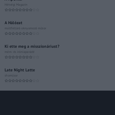
Hétvégi Magazin
A Hálózat
múltfeltáró oknyomozó műsor
Ki ette meg a misszionáriust?
mém- és iróniaparádé
Late Night Latte
shoműsor