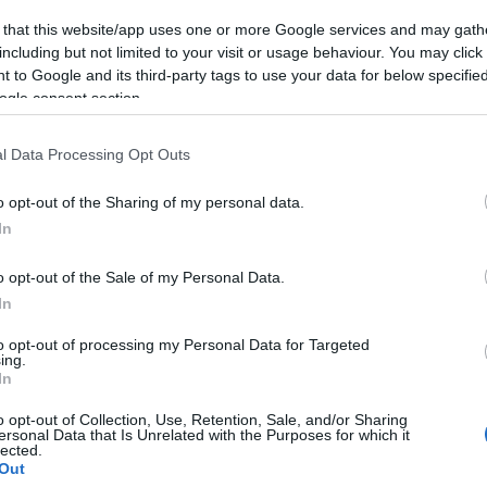
 that this website/app uses one or more Google services and may gath
including but not limited to your visit or usage behaviour. You may click 
zexuális ragadozóknak kedvez – Georg Spöttle és Nagy
 to Google and its third-party tags to use your data for below specifi
ogle consent section.
l Data Processing Opt Outs
o opt-out of the Sharing of my personal data.
gyerekeknek a legújabb haladó trend – Georg Spöttle és
In
o opt-out of the Sale of my Personal Data.
In
to opt-out of processing my Personal Data for Targeted
ing.
az USA-t a fehérek elleni gyűlölet – Georg Spöttle és
In
o opt-out of Collection, Use, Retention, Sale, and/or Sharing
ersonal Data that Is Unrelated with the Purposes for which it
lected.
Out