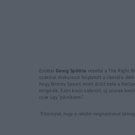
Re
By sign
Ezúttal
Georg
Spöttle
vezette a
The
Right
B
szakmai diskurzust folytatott a liberális dém
hogy
Britney
Spears
miért őrült bele a Holly
tengődik. Ezen kívül kiderült, új szavak kerü
csak úgy “piknikezni”.
“Köszönjük, hogy a reklám megnézésével támoga