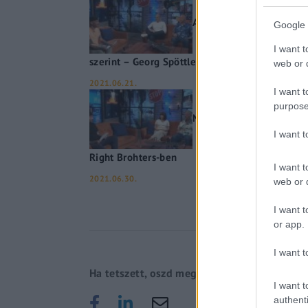
A születés után is legáli
Google 
I want t
szerint – Georg Spöttle és Filep Dávid a The R
web or d
2021.06.21.
I want t
purpose
Női bugyikat ihletett me
I want 
Right Brohters-ben
I want t
2021.06.30.
web or d
I want t
or app.
I want t
Ha tetszett, oszd meg!
I want t
authenti