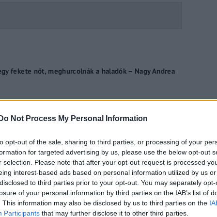
gy fekete nőt, meghurcolnák a haladók – Nagy Andrea
Do Not Process My Personal Information
z iskolás kisfiúkat ausztrál iskolákban – Kiss Fruzsina és
to opt-out of the sale, sharing to third parties, or processing of your per
formation for targeted advertising by us, please use the below opt-out s
r selection. Please note that after your opt-out request is processed y
eing interest-based ads based on personal information utilized by us or
Az USA-ban azt akarják, hogy a gyerekek
disclosed to third parties prior to your opt-out. You may separately opt-
losure of your personal information by third parties on the IAB’s list of
. This information may also be disclosed by us to third parties on the
IA
yi Gergely a The Right Brothers-ben
Participants
that may further disclose it to other third parties.