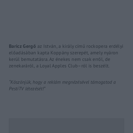
By signing in, you agree to
our terms and conditions
and o
Baricz Gergő
az István, a király című rockopera erdélyi
előadásában kapta Koppány szerepét, amely nyáron
kerül bemutatásra. Az énekes nem csak erről, de
zenekaráról, a
Loyal
Apples
Club
–
ról
is beszélt.
“Köszönjük, hogy a reklám megnézésével támogatod a
PestiTV létezését!”