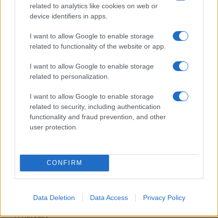
Hópelyhek olvadása
related to analytics like cookies on web or
device identifiers in apps.
Gerilla Bár
I want to allow Google to enable storage
Esti hírshow
related to functionality of the website or app.
Az ügy
I want to allow Google to enable storage
oknyomozó műsor
related to personalization.
I want to allow Google to enable storage
Pesti riporter
related to security, including authentication
Közéleti esti műsor
functionality and fraud prevention, and other
user protection.
061
Kulturális magazin
CONFIRM
A riporter
Hétvégi Magazin
Data Deletion
Data Access
Privacy Policy
A Hálózat