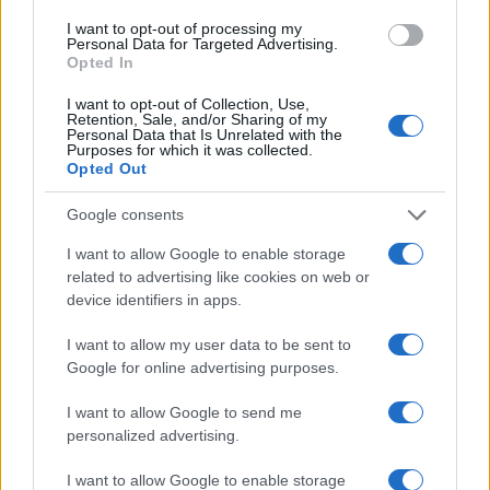
I want to opt-out of processing my
Personal Data for Targeted Advertising.
FŐCÍM
Opted In
I want to opt-out of Collection, Use,
Retention, Sale, and/or Sharing of my
Personal Data that Is Unrelated with the
Purposes for which it was collected.
Opted Out
AJÁNLOTT VIDEÓK
Google consents
I want to allow Google to enable storage
Libernyákok
related to advertising like cookies on web or
elemző műsor a baloldal hazugságairól
Görbe tükör a baloldalról
device identifiers in apps.
Számok és tények
I want to allow my user data to be sent to
elemző műsor a baloldal hazugságairól
Google for online advertising purposes.
I want to allow Google to send me
Küzdőtér
personalized advertising.
talk-show
I want to allow Google to enable storage