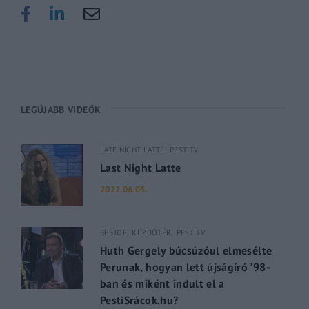
LEGÚJABB VIDEÓK
LATE NIGHT LATTE
PESTITV
Last Night Latte
2022.06.05.
BESTOF
KÜZDŐTÉR
PESTITV
Huth Gergely búcsúzóul elmesélte
Perunak, hogyan lett újságíró ’98-
ban és miként indult el a
PestiSrácok.hu?