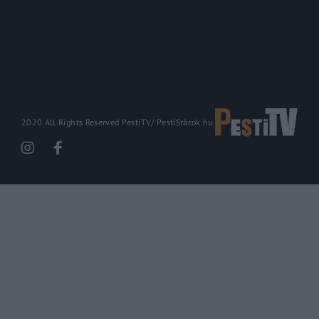
2020 All Rights Reserved PestiTV/
PestiSrácok.hu