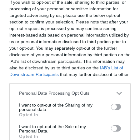
If you wish to opt-out of the sale, sharing to third parties, or
szépségének titka
processing of your personal or sensitive information for
2022.05.31.
targeted advertising by us, please use the below opt-out
section to confirm your selection. Please note that after your
opt-out request is processed you may continue seeing
GERILLA BÁR
PESTITV
interest-based ads based on personal information utilized by
Erdélyi turnéra indul a Sárik Péter
us or personal information disclosed to third parties prior to
Trió
your opt-out. You may separately opt-out of the further
2022.05.31.
disclosure of your personal information by third parties on the
IAB’s list of downstream participants. This information may
also be disclosed by us to third parties on the
IAB’s List of
Downstream Participants
that may further disclose it to other
third parties.
Please note that this website/app uses one or more Google
Personal Data Processing Opt Outs
services and may gather and store information including but
not limited to your visit or usage behaviour. You may click to
I want to opt-out of the Sharing of my
personal data.
grant or deny consent to Google and its third-party tags to
Opted In
use your data for below specified purposes in below Google
consent section.
I want to opt-out of the Sale of my
Personal Data.
Opted In