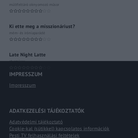
múltfeltáró oknyomozó műsor
Ki ette meg a misszionáriust?
mém- és iróniaparádé
Late Night Latte
shoműsor
IMPRESSZUM
Impresszum
ADATKEZELÉSI TÁJÉKOZTATÓK
Adatvédelmi tájékoztató
Cookie-kal (sütikkel) kapcsolatos információk
Pesti TV felhasználási feltételek