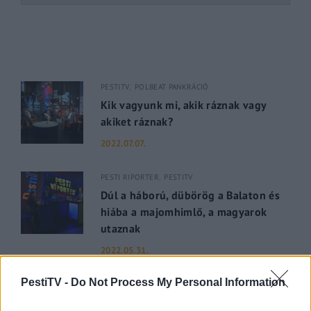
PESTITV
POLBEAT PANKRÁCIÓ
Kik vagyunk mi, akik ráznak vagy
akiket ráznak?
2022.07.07.
PESTI RIPORTER
PESTITV
Dúl a háború, dübörög a Balaton és
hiába a majomhimlő, a magyarok
utaznak
2022.05.31.
PestiTV -
Do Not Process My Personal Information
GERILLA BÁR
PESTITV
Kiderült Geszler Dorottya