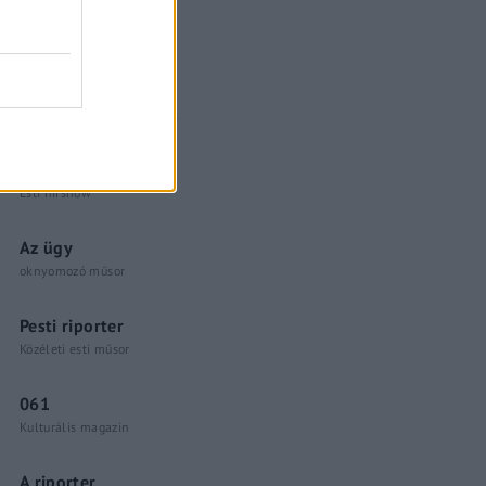
Küzdőtér
talk-show
Hópelyhek olvadása
Gerilla Bár
Esti hírshow
Az ügy
oknyomozó műsor
Pesti riporter
Közéleti esti műsor
061
Kulturális magazin
A riporter