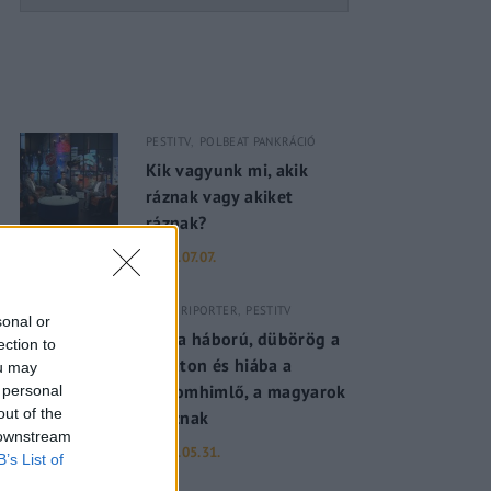
PESTITV
POLBEAT PANKRÁCIÓ
Kik vagyunk mi, akik
ráznak vagy akiket
ráznak?
2022.07.07.
PESTI RIPORTER
PESTITV
sonal or
Dúl a háború, dübörög a
ection to
Balaton és hiába a
ou may
majomhimlő, a magyarok
 personal
out of the
utaznak
 downstream
2022.05.31.
B’s List of