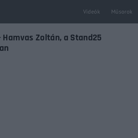
Videók
Műsorok
Login
Register
 – Hamvas Zoltán, a Stand25
ban
e or Email Address
Enter / ESC visszatérés
rd
SIGN IN