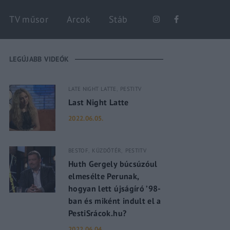
Keresés
TV műsor
Arcok
Stáb
LEGÚJABB VIDEÓK
LATE NIGHT LATTE
PESTITV
Last Night Latte
2022.06.05.
BESTOF
KÜZDŐTÉR
PESTITV
Huth Gergely búcsúzóul
elmesélte Perunak,
hogyan lett újságíró ’98-
ban és miként indult el a
PestiSrácok.hu?
2022.06.04.