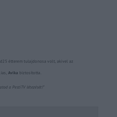
Lost Your P
member Me
ing in, you agree to
our terms and conditions
and our
privacy policy
.
nd
25
étterem tulajdonosa volt, akivel az
lias,
Avika
biztosította.
tod a PestiTV létezését!”