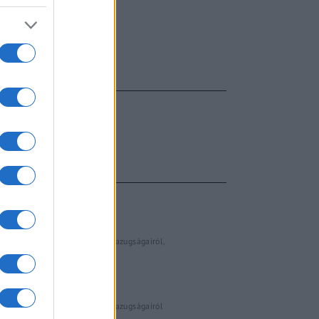
FŐCÍM
AJÁNLOTT VIDEÓK
Libernyákok
elemző műsor a baloldal hazugságairól
Görbe tükör a baloldalról
Számok és tények
elemző műsor a baloldal hazugságairól