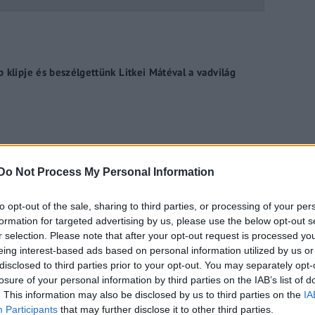
 klipje és beszélgettünk Litkei Mátéval a vadvilág
ett Vivien és elindul a Pénz7 – Varga Vivien és Balogh
Do Not Process My Personal Information
to opt-out of the sale, sharing to third parties, or processing of your per
formation for targeted advertising by us, please use the below opt-out s
r selection. Please note that after your opt-out request is processed y
eing interest-based ads based on personal information utilized by us or
disclosed to third parties prior to your opt-out. You may separately opt-
ényellenőrzés”
losure of your personal information by third parties on the IAB’s list of
. This information may also be disclosed by us to third parties on the
IA
Participants
that may further disclose it to other third parties.