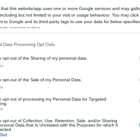
 that this website/app uses one or more Google services and may gath
k 2021-re – Éliás Gyula a Gerilla Bár vendége
including but not limited to your visit or usage behaviour. You may click 
 to Google and its third-party tags to use your data for below specifi
ogle consent section.
l Data Processing Opt Outs
Belényi Misi a Gerilla Bárban
o opt-out of the Sharing of my personal data.
In
o opt-out of the Sale of my Personal Data.
In
avra Bence énekes a Gerilla Bárban
to opt-out of processing my Personal Data for Targeted
ing.
In
o opt-out of Collection, Use, Retention, Sale, and/or Sharing
nó ad neki ihletet – Dr. László Tímea, szerző a Gerilla
ersonal Data that Is Unrelated with the Purposes for which it
lected.
Out