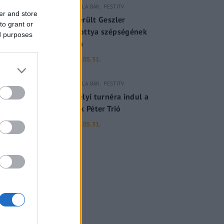
GERILLA BÁR
PESTITV
er and store
Kiderült Geszler
to grant or
Dorottya szépségének
ed purposes
titka
2022.05.31.
GERILLA BÁR
PESTITV
Erdélyi turnéra indul a
Sárik Péter Trió
2022.05.31.