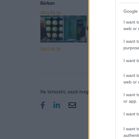
Bárban
Google 
2021.03.26.
I want t
Bajt okoz a tavaszi zsong
web or d
I want t
purpose
2021.03.30.
I want 
I want t
web or d
Ha tetszett, oszd meg!
I want t
or app.
I want t
I want t
authenti