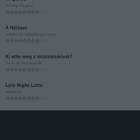
Hétvégi Magazin
A Hálózat
múltfeltáró oknyomozó műsor
Ki ette meg a misszionáriust?
mém- és iróniaparádé
Late Night Latte
shoműsor