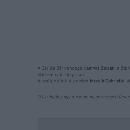
Re
By sign
A Gerilla Bár vendége
Hamvas Zoltán
, a
Sta
étteremnyitás kapcsán
beszélgettünk
. A zenéket
Mravik
Gabriella
, a
“Köszönjük, hogy a reklám megnézésével támoga