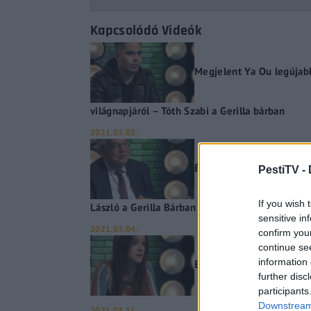
Kapcsolódó Videók
Megjelent Ya Ou legújabb
világnapjáról – Tóth Szabi a Gerilla bárban
2021.03.03.
Édesapja nyomdokaiba lép
PestiTV -
If you wish 
László a Gerilla Bárban
sensitive in
2021.03.04.
confirm you
continue se
information 
Beindul a Facebookos “t
further disc
participants
Downstream 
2021.03.11.