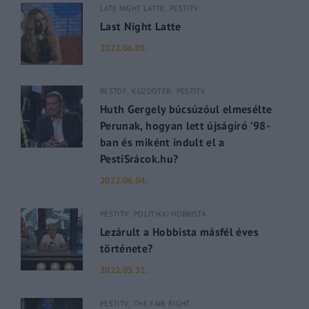
LATE NIGHT LATTE
PESTITV
Last Night Latte
2022.06.05.
BESTOF
KÜZDŐTÉR
PESTITV
Huth Gergely búcsúzóul elmesélte
Perunak, hogyan lett újságíró ’98-
ban és miként indult el a
PestiSrácok.hu?
2022.06.04.
PESTITV
POLITIKAI HOBBISTA
Lezárult a Hobbista másfél éves
története?
2022.05.31.
PESTITV
THE FAIR RIGHT