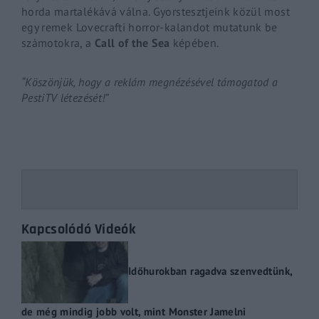
horda martalékává válna. Gyorstesztjeink közül most
egy remek
Lovecrafti
horror-kalandot mutatunk be
számotokra, a
Call
of
the
Sea
képében.
“Köszönjük, hogy a reklám megnézésével támogatod a
PestiTV létezését!”
Kapcsolódó Videók
Időhurokban ragadva szenvedtünk,
de még mindig jobb volt, mint Monster Jamelni