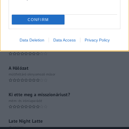
Közéleti esti műsor
CONFIRM
061
Kulturális magazin
Data Deletion
Data Access
Privacy Policy
A riporter
Hétvégi Magazin
A Hálózat
múltfeltáró oknyomozó műsor
Ki ette meg a misszionáriust?
mém- és iróniaparádé
Late Night Latte
shoműsor