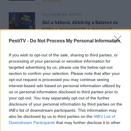
2022.07.07.
PESTI RIPORTER
PESTITV
Dúl a háború, dübörög a Balaton és
hiába a majomhimlő, a magyarok
utaznak
PestiTV -
Do Not Process My Personal Information
2022.05.31.
If you wish to opt-out of the sale, sharing to third parties, or
GERILLA BÁR
PESTITV
processing of your personal or sensitive information for
Kiderült Geszler Dorottya
targeted advertising by us, please use the below opt-out
section to confirm your selection. Please note that after your
szépségének titka
opt-out request is processed you may continue seeing
2022.05.31.
interest-based ads based on personal information utilized by
us or personal information disclosed to third parties prior to
GERILLA BÁR
PESTITV
your opt-out. You may separately opt-out of the further
disclosure of your personal information by third parties on the
Erdélyi turnéra indul a Sárik Péter
IAB’s list of downstream participants. This information may
Trió
also be disclosed by us to third parties on the
IAB’s List of
2022.05.31.
Downstream Participants
that may further disclose it to other
third parties.