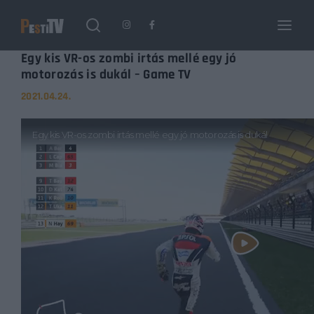
Login
Register
Egy kis VR-os zombi irtás mellé egy jó
motorozás is dukál – Game TV
2021.04.24.
Username or Email Address
Enter / ESC visszatérés
Password
SIGN IN
Remember Me