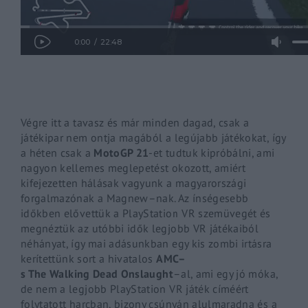
By signing in, you agree to
our terms and conditions
and o
Végre itt a tavasz és már minden dagad, csak a
játékipar nem ontja magából a legújabb játékokat, így
a héten csak a
MotoGP
21
-et tudtuk kipróbálni, ami
nagyon kellemes meglepetést okozott, amiért
kifejezetten hálásak vagyunk a magyarországi
forgalmazónak a
Magnew
–
nak
. Az ínségesebb
időkben elővettük a
PlayStation
VR szemüvegét és
megnéztük az utóbbi idők legjobb VR játékaiból
néhányat, így mai adásunkban egy kis zombi irtásra
kerítettünk sort a hivatalos
AMC
–
s
The
Walking
Dead
Onslaught
–
al
, ami egy jó móka,
de nem a legjobb
PlayStation
VR játék címéért
folytatott harcban, bizony csúnyán alulmaradna és a