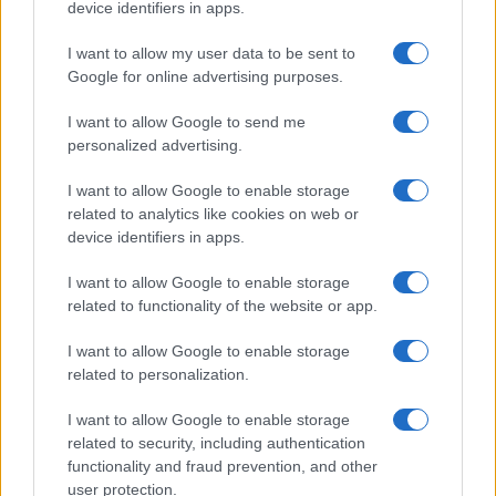
device identifiers in apps.
Libernyákok
I want to allow my user data to be sent to
elemző műsor a baloldal hazugságairól
Görbe tükör a baloldalról
Google for online advertising purposes.
Számok és tények
I want to allow Google to send me
elemző műsor a baloldal hazugságairól
personalized advertising.
I want to allow Google to enable storage
Küzdőtér
related to analytics like cookies on web or
talk-show
device identifiers in apps.
Hópelyhek olvadása
I want to allow Google to enable storage
related to functionality of the website or app.
Gerilla Bár
I want to allow Google to enable storage
Esti hírshow
related to personalization.
Az ügy
I want to allow Google to enable storage
oknyomozó műsor
related to security, including authentication
functionality and fraud prevention, and other
user protection.
Pesti riporter