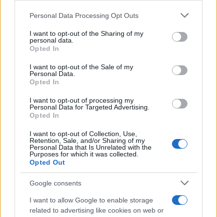
Please note that this website/app uses one or more Google
Personal Data Processing Opt Outs
services and may gather and store information including but
not limited to your visit or usage behaviour. You may click to
I want to opt-out of the Sharing of my
personal data.
grant or deny consent to Google and its third-party tags to
Opted In
use your data for below specified purposes in below Google
consent section.
I want to opt-out of the Sale of my
Personal Data.
Opted In
I want to opt-out of processing my
Personal Data for Targeted Advertising.
Opted In
I want to opt-out of Collection, Use,
Retention, Sale, and/or Sharing of my
FŐCÍM
Personal Data that Is Unrelated with the
Purposes for which it was collected.
Opted Out
Google consents
I want to allow Google to enable storage
AJÁNLOTT VIDEÓK
related to advertising like cookies on web or