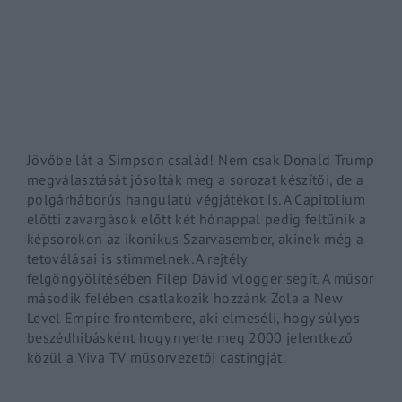
By signing in, you agree to
our terms and conditions
and o
Jövőbe lát a Simpson család! Nem csak Donald Trump
megválasztását jósolták meg a sorozat készítői, de a
polgárháborús hangulatú végjátékot is. A Capitolium
előtti zavargások előtt két hónappal pedig feltűnik a
képsorokon az ikonikus Szarvasember, akinek még a
tetoválásai is stimmelnek. A rejtély
felgöngyölítésében Filep Dávid vlogger segít. A műsor
második felében csatlakozik hozzánk Zola a New
Level Empire frontembere, aki elmeséli, hogy súlyos
beszédhibásként hogy nyerte meg 2000 jelentkező
közül a Viva TV műsorvezetői castingját.