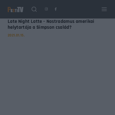
Login
Register
Late Night Latte – Nostradamus amerikai
helytartója a Simpson család?
2021.01.15.
Username or Email Address
Enter / ESC visszatérés
Password
SIGN IN
Remember Me