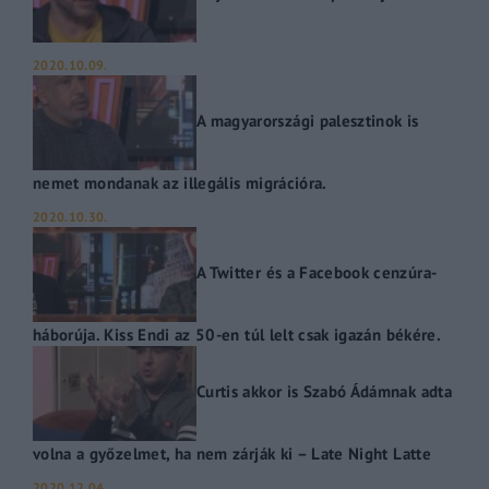
2020.10.09.
A magyarországi palesztinok is
nemet mondanak az illegális migrációra.
2020.10.30.
A Twitter és a Facebook cenzúra-
háborúja. Kiss Endi az 50-en túl lelt csak igazán békére.
Curtis akkor is Szabó Ádámnak adta
volna a győzelmet, ha nem zárják ki – Late Night Latte
2020.12.04.