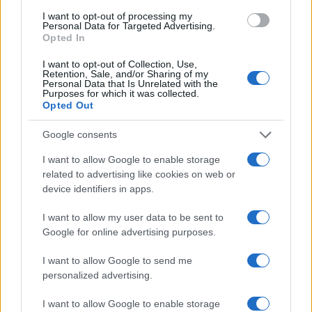
I want to opt-out of processing my
Personal Data for Targeted Advertising.
FŐCÍM
Opted In
I want to opt-out of Collection, Use,
Retention, Sale, and/or Sharing of my
Personal Data that Is Unrelated with the
Purposes for which it was collected.
Opted Out
AJÁNLOTT VIDEÓK
Google consents
I want to allow Google to enable storage
Libernyákok
related to advertising like cookies on web or
elemző műsor a baloldal hazugságairól
Görbe tükör a baloldalról
device identifiers in apps.
Számok és tények
I want to allow my user data to be sent to
elemző műsor a baloldal hazugságairól
Google for online advertising purposes.
I want to allow Google to send me
Küzdőtér
personalized advertising.
talk-show
I want to allow Google to enable storage