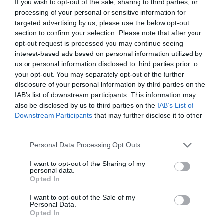
If you wish to opt-out of the sale, sharing to third parties, or
szépségének titka
processing of your personal or sensitive information for
2022.05.31.
targeted advertising by us, please use the below opt-out
section to confirm your selection. Please note that after your
opt-out request is processed you may continue seeing
GERILLA BÁR
PESTITV
interest-based ads based on personal information utilized by
Erdélyi turnéra indul a Sárik Péter
us or personal information disclosed to third parties prior to
Trió
your opt-out. You may separately opt-out of the further
2022.05.31.
disclosure of your personal information by third parties on the
IAB’s list of downstream participants. This information may
also be disclosed by us to third parties on the
IAB’s List of
Downstream Participants
that may further disclose it to other
third parties.
Please note that this website/app uses one or more Google
Personal Data Processing Opt Outs
services and may gather and store information including but
not limited to your visit or usage behaviour. You may click to
I want to opt-out of the Sharing of my
personal data.
grant or deny consent to Google and its third-party tags to
Opted In
use your data for below specified purposes in below Google
consent section.
I want to opt-out of the Sale of my
Personal Data.
Opted In