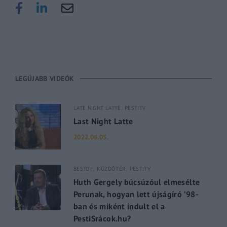
LEGÚJABB VIDEÓK
LATE NIGHT LATTE
PESTITV
Last Night Latte
2022.06.05.
BESTOF
KÜZDŐTÉR
PESTITV
Huth Gergely búcsúzóul elmesélte
Perunak, hogyan lett újságíró ’98-
ban és miként indult el a
PestiSrácok.hu?