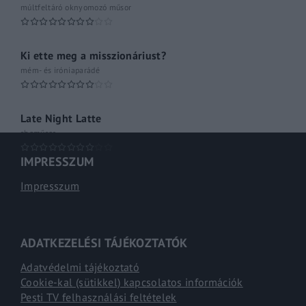
múltfeltáró oknyomozó műsor
Ki ette meg a misszionáriust?
mém- és iróniaparádé
Late Night Latte
shoműsor
IMPRESSZUM
Impresszum
ADATKEZELÉSI TÁJÉKOZTATÓK
Adatvédelmi tájékoztató
Cookie-kal (sütikkel) kapcsolatos információk
Pesti TV felhasználási feltételek