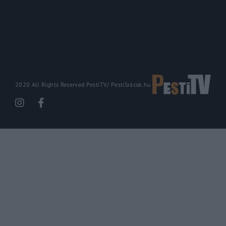
2020 All Rights Reserved PestiTV/
PestiSrácok.hu