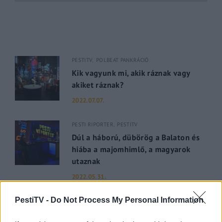
PESTITV
POLBEAT PANKRÁCIÓ
Kik vagyunk mi, akik ráznak vagy
akiket ráznak?
2022.07.07.
PESTI RIPORTER
PESTITV
Dúl a háború, dübörög a Balaton és
hiába a majomhimlő, a magyarok
utaznak
2022.05.31.
PestiTV -
Do Not Process My Personal Information
GERILLA BÁR
PESTITV
Kiderült Geszler Dorottya