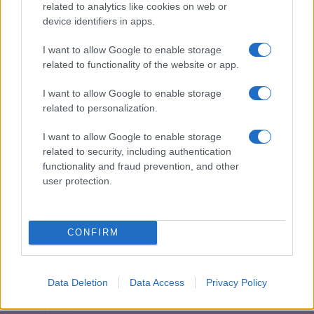
Hópelyhek olvadása
related to analytics like cookies on web or
device identifiers in apps.
Gerilla Bár
I want to allow Google to enable storage
Esti hírshow
related to functionality of the website or app.
Az ügy
I want to allow Google to enable storage
oknyomozó műsor
related to personalization.
I want to allow Google to enable storage
Pesti riporter
related to security, including authentication
Közéleti esti műsor
functionality and fraud prevention, and other
user protection.
061
Kulturális magazin
CONFIRM
A riporter
Hétvégi Magazin
Data Deletion
Data Access
Privacy Policy
A Hálózat