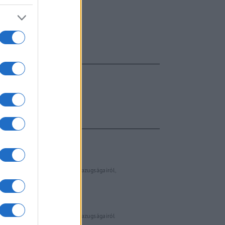
FŐCÍM
AJÁNLOTT VIDEÓK
Libernyákok
elemző műsor a baloldal hazugságairól
Görbe tükör a baloldalról
Számok és tények
elemző műsor a baloldal hazugságairól