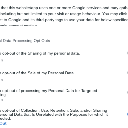
 that this website/app uses one or more Google services and may gath
including but not limited to your visit or usage behaviour. You may click 
 to Google and its third-party tags to use your data for below specifi
nitorozás folyamata folyamatban van
ogle consent section.
l Data Processing Opt Outs
o opt-out of the Sharing of my personal data.
i Ágitól megtudtuk, hogyan lett elege a liberális
In
o opt-out of the Sale of my Personal Data.
In
to opt-out of processing my Personal Data for Targeted
att sem lett vékonyabb a bőr-Politikai Hobbista
ing.
In
o opt-out of Collection, Use, Retention, Sale, and/or Sharing
ersonal Data that Is Unrelated with the Purposes for which it
lected.
Out