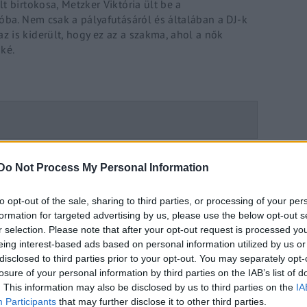
t birtokosa, Metzker Viktória ült be a
óba. Nem csak a pályafutásáról és általában a DJ-k
 is kiderült, hogy ez az a szakma, ahol a nők
ké.
Do Not Process My Personal Information
or kilóg a nagy vörös brekkencs
to opt-out of the sale, sharing to third parties, or processing of your per
formation for targeted advertising by us, please use the below opt-out s
r selection. Please note that after your opt-out request is processed y
eing interest-based ads based on personal information utilized by us or
disclosed to third parties prior to your opt-out. You may separately opt-
losure of your personal information by third parties on the IAB’s list of
er: a megszorítást
. This information may also be disclosed by us to third parties on the
IA
Participants
that may further disclose it to other third parties.