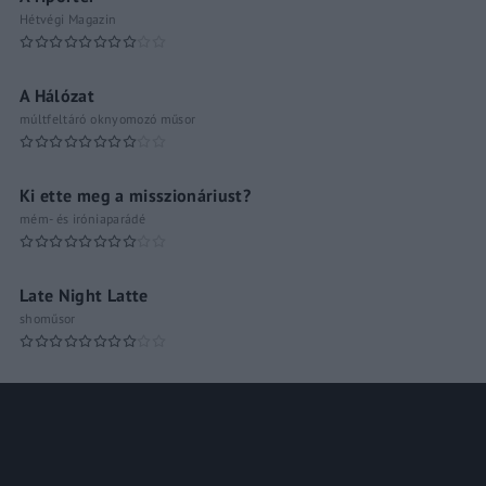
Hétvégi Magazin
A Hálózat
múltfeltáró oknyomozó műsor
Ki ette meg a misszionáriust?
mém- és iróniaparádé
Late Night Latte
shoműsor