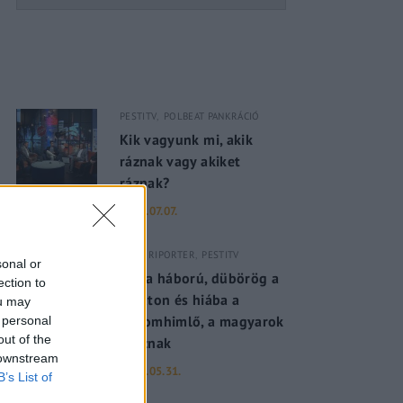
PESTITV
POLBEAT PANKRÁCIÓ
Kik vagyunk mi, akik
ráznak vagy akiket
ráznak?
2022.07.07.
PESTI RIPORTER
PESTITV
sonal or
Dúl a háború, dübörög a
ection to
Balaton és hiába a
ou may
majomhimlő, a magyarok
 personal
out of the
utaznak
 downstream
2022.05.31.
B’s List of