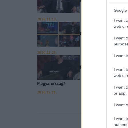
Nekik George Floyd, nekü
Google 
2020.11.19.
I want t
web or d
Politikai Hobbista az áll
I want t
purpose
2020.11.23.
I want 
Politikai Hobbista Gulyá
I want t
web or d
Magyarország?
I want t
2020.12.11.
or app.
I want t
I want t
authenti