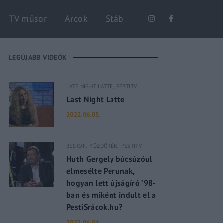
Keresés
TV műsor
Arcok
Stáb
LEGÚJABB VIDEÓK
LATE NIGHT LATTE
PESTITV
Last Night Latte
2022.06.05.
BESTOF
KÜZDŐTÉR
PESTITV
Huth Gergely búcsúzóul
elmesélte Perunak,
hogyan lett újságíró ’98-
ban és miként indult el a
PestiSrácok.hu?
2022.06.04.