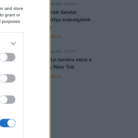
GERILLA BÁR
PESTITV
er and store
Kiderült Geszler
to grant or
Dorottya szépségének
ed purposes
titka
2022.05.31.
GERILLA BÁR
PESTITV
Erdélyi turnéra indul a
Sárik Péter Trió
2022.05.31.