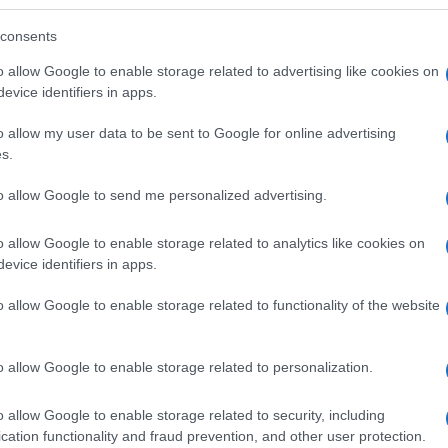
nk Hunyadi János-Politikai Hobbista György Lászlóval
consents
o allow Google to enable storage related to advertising like cookies on
evice identifiers in apps.
atorvossal – Szabad-e krumplit tartani lakásban?
o allow my user data to be sent to Google for online advertising
s.
to allow Google to send me personalized advertising.
s Mártonnal- Melyik gyár bezárásától lesz gazdagabb
o allow Google to enable storage related to analytics like cookies on
evice identifiers in apps.
o allow Google to enable storage related to functionality of the website
o allow Google to enable storage related to personalization.
o allow Google to enable storage related to security, including
cation functionality and fraud prevention, and other user protection.