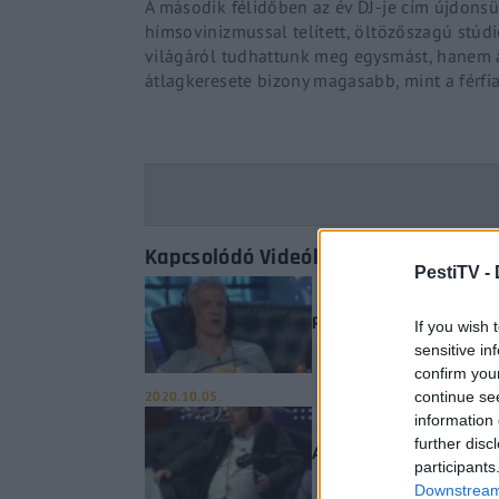
A második félidőben az év DJ-je cím újdonsül
hímsovinizmussal telített, öltözőszagú stúdi
világáról tudhattunk meg egysmást, hanem az
átlagkeresete bizony magasabb, mint a férfia
Kapcsolódó Videók
PestiTV -
Politikai Hobbista – Amik
If you wish 
sensitive in
confirm you
2020.10.05.
continue se
information 
further disc
A baloldal egy dolgot ism
participants
Downstream 