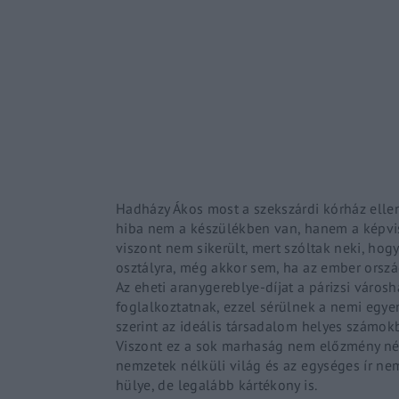
Re
By sign
Hadházy Ákos most a szekszárdi kórház ellen s
hiba nem a készülékben van, hanem a képvise
viszont nem sikerült, mert szóltak neki, ho
osztályra, még akkor sem, ha az ember orszá
Az eheti aranygereblye-díjat a párizsi városh
foglalkoztatnak, ezzel sérülnek a nemi egye
szerint az ideális társadalom helyes számokb
Viszont ez a sok marhaság nem előzmény nél
nemzetek nélküli világ és az egységes ír n
hülye, de legalább kártékony is.