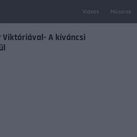
Videók
Műsorok
Login
Register
 Viktóriával- A kíváncsi
ül
e or Email Address
Enter / ESC visszatérés
rd
SIGN IN