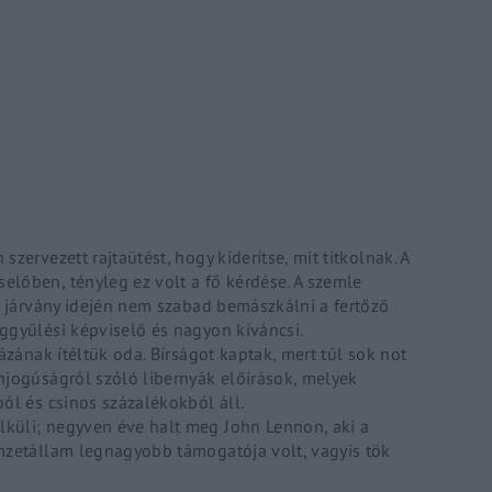
Lost Your P
member Me
ing in, you agree to
our terms and conditions
and our
privacy policy
.
zervezett rajtaütést, hogy kiderítse, mit titkolnak. A
lőben, tényleg ez volt a fő kérdése. A szemle
gy járvány idején nem szabad bemászkálni a fertőző
ggyűlési képviselő és nagyon kíváncsi.
ázának ítéltük oda. Bírságot kaptak, mert túl sok not
njogúságról szóló libernyák előírások, melyek
ól és csinos százalékokból áll.
küli; negyven éve halt meg John Lennon, aki a
emzetállam legnagyobb támogatója volt, vagyis tök