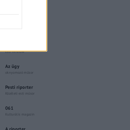
Küzdőtér
talk-show
Hópelyhek olvadása
Gerilla Bár
Esti hírshow
Az ügy
oknyomozó műsor
Pesti riporter
Közéleti esti műsor
061
Kulturális magazin
A riporter