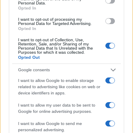
Personal Data.
Opted In
I want to opt-out of processing my
Personal Data for Targeted Advertising.
AJÁNLOTT VIDEÓK
Opted In
I want to opt-out of Collection, Use,
Libernyákok
Retention, Sale, and/or Sharing of my
Personal Data that Is Unrelated with the
elemző műsor a baloldal hazugságairól
Görbe tükör a baloldalról
Purposes for which it was collected.
Opted Out
Számok és tények
Google consents
elemző műsor a baloldal hazugságairól
I want to allow Google to enable storage
Küzdőtér
related to advertising like cookies on web or
talk-show
device identifiers in apps.
I want to allow my user data to be sent to
Hópelyhek olvadása
Google for online advertising purposes.
Gerilla Bár
I want to allow Google to send me
Esti hírshow
personalized advertising.