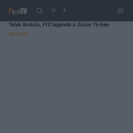
Login
Register
Telek András, FTC legenda a Ziccer TV-ben
2020.11.01.
Username or Email Address
Enter / ESC visszatérés
Password
SIGN IN
Remember Me