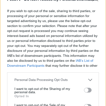
Erdélyi turnéra indul a Sárik Péter
Trió
If you wish to opt-out of the sale, sharing to third parties, or
processing of your personal or sensitive information for
2022.05.31.
targeted advertising by us, please use the below opt-out
section to confirm your selection. Please note that after your
opt-out request is processed you may continue seeing
interest-based ads based on personal information utilized by
us or personal information disclosed to third parties prior to
your opt-out. You may separately opt-out of the further
disclosure of your personal information by third parties on the
IAB’s list of downstream participants. This information may
also be disclosed by us to third parties on the
IAB’s List of
Downstream Participants
that may further disclose it to other
third parties.
Please note that this website/app uses one or more Google
Personal Data Processing Opt Outs
services and may gather and store information including but
not limited to your visit or usage behaviour. You may click to
I want to opt-out of the Sharing of my
personal data.
grant or deny consent to Google and its third-party tags to
FŐCÍM
Opted In
use your data for below specified purposes in below Google
consent section.
I want to opt-out of the Sale of my