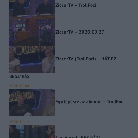
ZiccerTV – TrollFoci
ZiccerTV – 2020.09.27
ZiccerTV (TrollFoci) – HÁT EZ
BESZ*RÁS
2020.10.04
Egy lépésre az álomtól – TrollFoci
2020.10.11
Nyugi van! LESZ GÁZ!