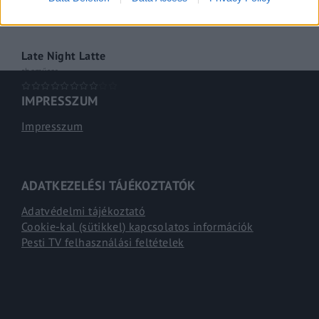
mém- és iróniaparádé
Late Night Latte
shoműsor
IMPRESSZUM
Impresszum
ADATKEZELÉSI TÁJÉKOZTATÓK
Adatvédelmi tájékoztató
Cookie-kal (sütikkel) kapcsolatos információk
Pesti TV felhasználási feltételek