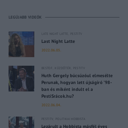
LEGÚJABB VIDEÓK
LATE NIGHT LATTE
PESTITV
Last Night Latte
2022.06.05.
BESTOF
KÜZDŐTÉR
PESTITV
Huth Gergely búcsúzóul elmesélte
Perunak, hogyan lett újságíró ’98-
ban és miként indult el a
PestiSrácok.hu?
2022.06.04.
PESTITV
POLITIKAI HOBBISTA
Lezárult a Hobbista másfél éves