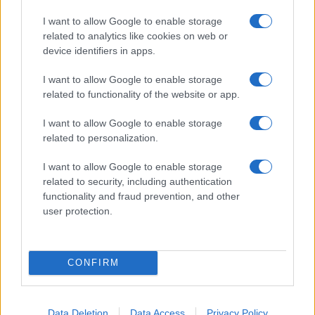
I want to allow Google to enable storage
Az ügy
related to analytics like cookies on web or
oknyomozó műsor
device identifiers in apps.
Pesti riporter
I want to allow Google to enable storage
Közéleti esti műsor
related to functionality of the website or app.
I want to allow Google to enable storage
061
related to personalization.
Kulturális magazin
I want to allow Google to enable storage
A riporter
related to security, including authentication
Hétvégi Magazin
functionality and fraud prevention, and other
user protection.
A Hálózat
múltfeltáró oknyomozó műsor
CONFIRM
Ki ette meg a misszionáriust?
Data Deletion
Data Access
Privacy Policy