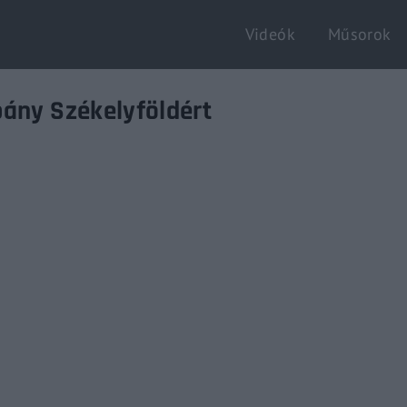
Videók
Műsorok
Login
Register
pány Székelyföldért
e or Email Address
Enter / ESC visszatérés
rd
SIGN IN