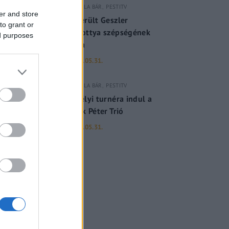
GERILLA BÁR
PESTITV
er and store
Kiderült Geszler
to grant or
Dorottya szépségének
ed purposes
titka
2022.05.31.
GERILLA BÁR
PESTITV
Erdélyi turnéra indul a
Sárik Péter Trió
2022.05.31.