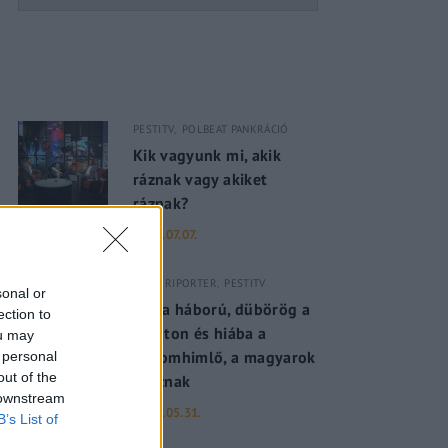
PESTITV
POLBEAT PANKRÁCIÓ
Kik vagyunk mi, akik
ráznak vagy akiket
ráznak?
2022.07.07.
PESTI RIPORTER
PESTITV
sonal or
Dúl a háború, dübörög a
ection to
Balaton és hiába a
ou may
majomhimlő, a magyarok
 personal
out of the
utaznak
 downstream
2022.05.31.
B’s List of