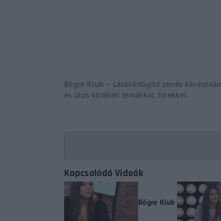
Re
By sign
Bögre Klub – Látókörtágító zenés kávészeáns
és ütos közéleti témákkal, hírekkel.
Kapcsolódó Videók
Bögre Klub