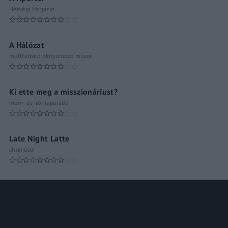
Hétvégi Magazin
A Hálózat
múltfeltáró oknyomozó műsor
Ki ette meg a misszionáriust?
mém- és iróniaparádé
Late Night Latte
shoműsor