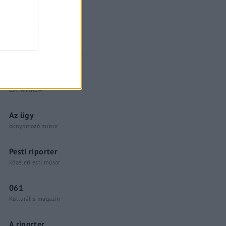
Küzdőtér
talk-show
Hópelyhek olvadása
Gerilla Bár
Esti hírshow
Az ügy
oknyomozó műsor
Pesti riporter
Közéleti esti műsor
061
Kulturális magazin
A riporter