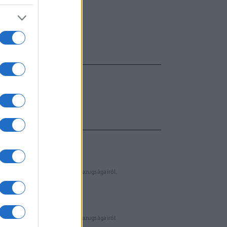
FŐCÍM
AJÁNLOTT VIDEÓK
Libernyákok
elemző műsor a baloldal hazugságairól
Görbe tükör a baloldalról
Számok és tények
elemző műsor a baloldal hazugságairól