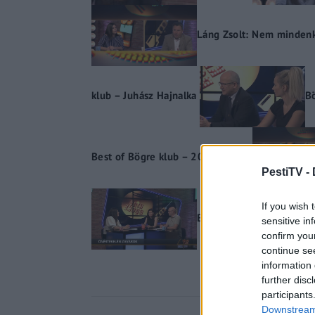
Láng Zsolt: Nem mindenki 
klub – Juhász Hajnalka
B
Best of Bögre klub – 2020.09.26
PestiTV -
If you wish 
Bögre klub – Miko Hilda
sensitive in
confirm you
continue se
information 
further disc
participants
Downstream 