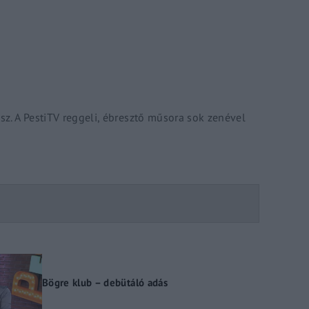
Lost Your P
member Me
ing in, you agree to
our terms and conditions
and our
privacy policy
.
z. A PestiTV reggeli, ébresztő műsora sok zenével
Bögre klub – debütáló adás