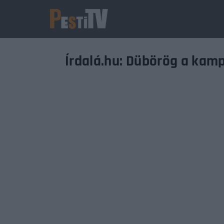
Írdalá.hu: Dübörög a kam
Usernam
Passwo