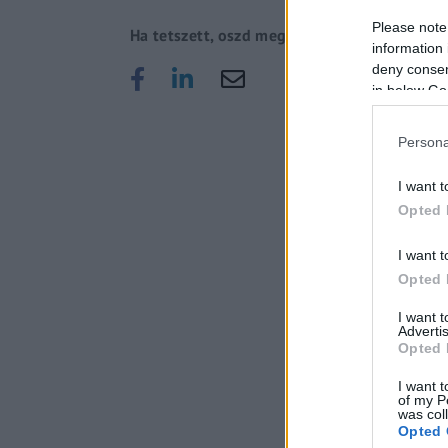
Please note
Ha tetszett, oszd meg!
information 
deny consent
in below Go
Persona
I want t
Opted 
I want t
Opted 
I want 
Advertis
Opted 
I want t
of my P
was col
Opted 