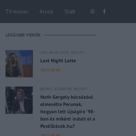
Keresés
TV műsor
Arcok
Stáb
LEGÚJABB VIDEÓK
LATE NIGHT LATTE
PESTITV
Last Night Latte
2022.06.05.
BESTOF
KÜZDŐTÉR
PESTITV
Huth Gergely búcsúzóul
elmesélte Perunak,
hogyan lett újságíró ’98-
ban és miként indult el a
PestiSrácok.hu?
2022.06.04.