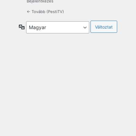
Bejelentkezés
← Tovább (PestiTV)
Nyelv