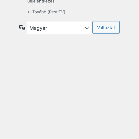
Bejelentkezés
← Tovább (PestiTV)
Nyelv